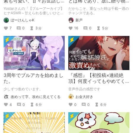
素も可愛い、甘々お世話し
とは稀であり、故に贈り物
合いっこ
は難しい。
Yostarさんの『【ブルーアーカイブ】
だからこそ、重なった時は千載一遇の
ヒナASMR～甘えられる優しいひと時
チャンスである。
～』をレビューしました。
ぼーけんしゃK
新戸
7
0
3
16
0
5
分
分
3周年でブルアカを始めまし
『感想』【初投稿×連続絶
た。
頂】何度イってもやめてく
れない嫉妬彼氏に激責めさ
少しずつ進めています。
音声作品の感想です
れて堕とされる。
改めって字、攻めに見えてくる
お金大好き
4
0
6
0
0
6
分
分