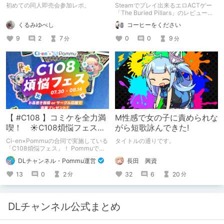
初めての同人即売会参加レポ。
Steamでプレイ出来るエロACTゲー
「The Buried Pillars」のレビューで
す。
くるみゆべし
コーヒーをください
9
2
7
0
0
9
分
分
【 #C108 】コミケを全力満
M性感で女の子に責められな
喫！ ☀C108煩悩フェス☀
がら短歌詠んできた!
Pommu版のご案内
Ci-en×Pommuの合同で実施している
タイトルの通りです。
「C108煩悩フェス」！ Pommuでの
参加方法について、改めてこちらでも
長田 興資
DLチャンネル・Pommu運営
ご案内いたします！
32
6
20
13
0
2
分
分
DLチャンネル公式まとめ