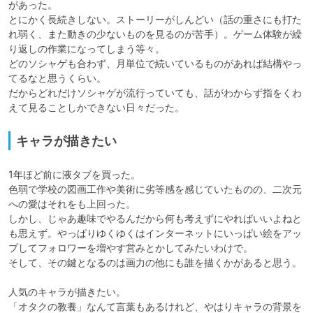
があった。

とにかく長続きしない。ストーリーがしんどい（話の重さにも打た
れ弱く、また動きの少ないものを見るのが苦手）。ゲーム体験が繰
り返しの作業になってしまう等々。

どのソシャゲも合わず、月単位で続いているものがあれば結構やっ
てるなと思うくらい。

だからどれだけソシャゲが流行っていても、話がわからず指をくわ
えて見ることしかできない日々だった。
キャラが描きたい
1年ほど前に液タブを買った。

色弱で学校の図画工作や美術に劣等感を感じていたものの、二次元
への愛はそれをも上回った。

しかし、じゃあ趣味でやるんだから何も考えずにやればいいよねと
も思えず。やっぱりゆくゆくはインターネットにいっぱい絵をアッ
プしてフォロワーを増やす営みとかしてみたいわけで。

そして、その鍵となるのは画力の他にも誰を描くかがあると思う。

人気のキャラが描きたい。

「オタクの教養」なんて言葉もあるけれど、やはりキャラの背景を