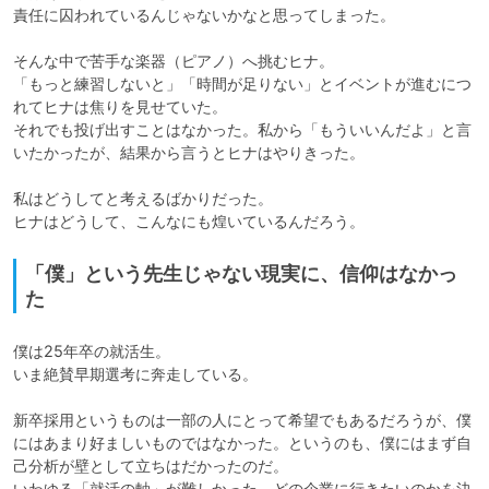
責任に囚われているんじゃないかなと思ってしまった。

そんな中で苦手な楽器（ピアノ）へ挑むヒナ。

「もっと練習しないと」「時間が足りない」とイベントが進むにつ
れてヒナは焦りを見せていた。

それでも投げ出すことはなかった。私から「もういいんだよ」と言
いたかったが、結果から言うとヒナはやりきった。

私はどうしてと考えるばかりだった。

ヒナはどうして、こんなにも煌いているんだろう。
「僕」という先生じゃない現実に、信仰はなかっ
た
僕は25年卒の就活生。

いま絶賛早期選考に奔走している。

新卒採用というものは一部の人にとって希望でもあるだろうが、僕
にはあまり好ましいものではなかった。というのも、僕にはまず自
己分析が壁として立ちはだかったのだ。

いわゆる「就活の軸」が難しかった。どの企業に行きたいのかを決