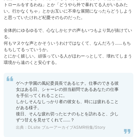
トロールをするわね」とか「どうやら外で暴れてる人がいるみた
い。行かなくちゃ」とかお互いに不幸な展開になったらどうしよう
と思っていたけれど杞憂そのものだった。

全体的にゆるゆるで、心なしかヒナの声もいつもより気が抜けてい
る。

何もマヌケな声とかそういうわけではなくて、なんだろう……もち
もちしてるっていうか。

とにかく嬉しい。頑張っている人がほわーっとして、壊れてしまう
環境から遠のくと安心する。
ゲヘナ学園の風紀委員長であるヒナ。仕事のできる彼
女はある日、シャーレの担当顧問であるあなたの仕事
を手伝ってくれることに。

しかしそんなしっかり者の彼女も、時には疲れること
がある様子。

後日、そんな疲れ切ったヒナのもとを訪れると、少し
ずつ甘えを見せてくれて……？
出典：
DLsite ブルーアーカイブASMR特集/Story