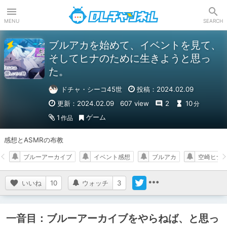
DLチャンネル
MENU
SEARCH
ブルアカを始めて、イベントを見て、
そしてヒナのために生きようと思っ
た。
ドチャ・シーコ45世
投稿：2024.02.09
更新：2024.02.09
607 view
2
10
分
ゲーム
1
作品
感想とASMRの布教
ブルーアーカイブ
イベント感想
ブルアカ
空崎ヒナ
いいね
10
ウォッチ
3
一音目：ブルーアーカイブをやらねば、と思っ