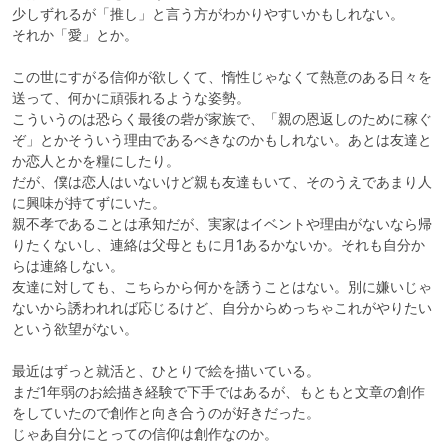
少しずれるが「推し」と言う方がわかりやすいかもしれない。

それか「愛」とか。

この世にすがる信仰が欲しくて、惰性じゃなくて熱意のある日々を
送って、何かに頑張れるような姿勢。

こういうのは恐らく最後の砦が家族で、「親の恩返しのために稼ぐ
ぞ」とかそういう理由であるべきなのかもしれない。あとは友達と
か恋人とかを糧にしたり。

だが、僕は恋人はいないけど親も友達もいて、そのうえであまり人
に興味が持てずにいた。

親不孝であることは承知だが、実家はイベントや理由がないなら帰
りたくないし、連絡は父母ともに月1あるかないか。それも自分か
らは連絡しない。

友達に対しても、こちらから何かを誘うことはない。別に嫌いじゃ
ないから誘われれば応じるけど、自分からめっちゃこれがやりたい
という欲望がない。

最近はずっと就活と、ひとりで絵を描いている。

まだ1年弱のお絵描き経験で下手ではあるが、もともと文章の創作
をしていたので創作と向き合うのが好きだった。

じゃあ自分にとっての信仰は創作なのか。
