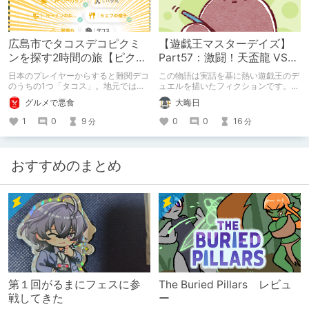
広島市でタコスデコピクミ
【遊戯王マスターデイズ】
ンを探す2時間の旅【ピクミ
Part57：激闘！天盃龍 VS
ンブルーム / Pikmin
千年D【架空デュエル】
日本のプレイヤーからすると難関デコ
この物語は実話を基に熱い遊戯王のデ
Bloom】
のうちの1つ「タコス」。地元では見
ュエルを描いたフィクションです。
つけられなかった男が広島で探す旅を
（自分用メモ：2025-05-14）
グルメで悪食
大晦日
お送りします。ねくすと5月のテーマ
「お出かけの記録」。
1
0
9
0
0
16
分
分
おすすめのまとめ
第１回がるまにフェスに参
The Buried Pillars レビュ
戦してきた
ー