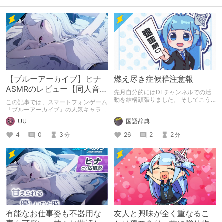
【ブルーアーカイブ】ヒナ
燃え尽き症候群注意報
ASMRのレビュー【同人音
先月自分的にはDLチャンネルでの活
声】
動を結構頑張りました。 そしてこう
この記事では、スマートフォンゲーム
いう時に現れるのが「燃え尽き症候
「ブルーアーカイブ」の人気キャラク
群」コイツはいっつも俺達の邪魔をす
ターであるヒナにスポットを当て、彼
国語辞典
UU
る（1敗目）
女の魅力や、作品の紹介をしていま
す。
26
2
2
4
0
3
分
分
有能なお仕事姿も不器用な
友人と興味が全く重なるこ