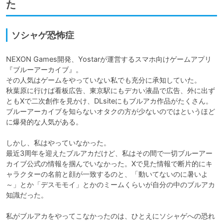
た
ソシャゲ恐怖症
NEXON Games開発、Yostarが運営するスマホ向けゲームアプリ
『ブルーアーカイブ』。

その人気はゲームをやっていない私でも充分に承知していた。

秋葉原に行けば看板広告、東京駅にもデカい液晶で広告、外に出ず
ともXで二次創作を見かけ、DLsiteにもブルアカ作品がたくさん。
ブルーアーカイブを知らないオタクの方が少ないのではというほど
に爆発的な人気がある。

しかし、私はやっていなかった。

最近3周年を迎えたブルアカだけど、私はその間で一切ブルーアー
カイブ公式の情報を掴んでいなかった。Xで見た情報で断片的にキ
ャラクターの名前と顔が一致するのと、「動いてないのに暑いよ
～」とか「デスモモイ」とかのミームくらいが自分の中のブルアカ
知識だった。

私がブルアカをやってこなかったのは、ひとえにソシャゲへの恐れ