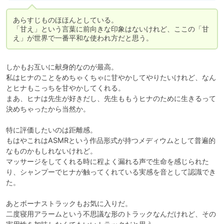
あらすじものほほんとしている。

「甘え」という言葉に前向きな印象はないけれど、ここの「甘
え」が世界で一番平和な使われ方だと思う。
しかもお互いに献身的なのが最高。

私はヒナのことをめちゃくちゃに甘やかしてやりたいけれど、なん
とヒナもこっちを甘やかしてくれる。

まあ、ヒナは先生が好きだし、先生ももうヒナのために生きるって
決めちゃったから当然か。

特に評価したいのは距離感。

もはやこれはASMRという作品形式が持つメディウムとして普遍的
なものかもしれないけれど。

マッサージをしてくれる時に程よく漏れる声で生命を感じられた
り、シャンプーでヒナが触ってくれている実感を音として認識でき
た。

あとボーナストラックもお気に入りだ。

二度寝用アラームという不思議な形のトラックなんだけれど、その