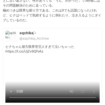
とに言い返さない。何かあっても「うん、わかった」で3秒後には
その問題解決のために走っている。

極めつきは限界な眠り方である。これはXでも話題になったけれ
ど、ヒナはベッドで気絶するように倒れたり、泣き入るようにダイ
ブしているのだ。
sqchika ̖́-
@sqchika_Archive
ヒナちゃん寝方限界苦労人すぎて泣いちゃった 
https://t.co/UjZv9QfvAz