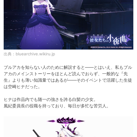
出典：
bluearchive.wikiru.jp
ブルアカを知らない人のために解説すると――とはいえ、私もブル
アカのメインストーリーをほとんど読んでおらず、一般的な『先
生』よりも薄い知識量ではあるが――そのイベントで活躍した生徒
は空崎ヒナだった。

ヒナは作品内でも随一の強さを誇る白髪の少女。

風紀委員長の役職を持っており、毎日が多忙な苦労人。