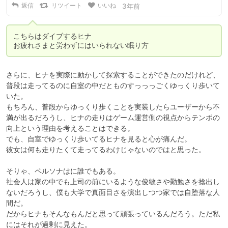
返信
リツイート
いいね
3年前
こちらはダイブするヒナ

お疲れさまと労わずにはいられない眠り方
さらに、ヒナを実際に動かして探索することができたのだけれど、
普段は走ってるのに自室の中だとものすっっっごくゆっくり歩いて
いた。

もちろん、普段からゆっくり歩くことを実装したらユーザーから不
満が出るだろうし、ヒナの走りはゲーム運営側の視点からテンポの
向上という理由を考えることはできる。

でも、自室でゆっくり歩いてるヒナを見ると心が痛んだ。

彼女は何も走りたくて走ってるわけじゃないのではと思った。

そりゃ、ペルソナはに誰でもある。

社会人は家の中でも上司の前にいるような俊敏さや勤勉さを捻出し
ないだろうし、僕も大学で真面目さを演出しつつ家では自堕落な人
間だ。

だからヒナもそんなもんだと思って頑張っているんだろう。ただ私
にはそれが過剰に見えた。
