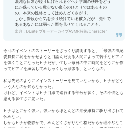
混沌な日常が繰り広げられるゲヘナ学園の秩序をどう
にか保っている数少ない良心のひとりではあるもの
の、本来の性格としてはめんどくさがり。

しかし普段から気を張り続けている彼女だが、先生で
あるあなたには弱った面を見せてくれることも。
出典：
DLsite ブルーアーカイブASMR特集/Character
今回のイベントのストーリーをざっくり説明すると、「最強の風紀
委員長に恥をかかせようと目論んだある人間によって苦手なピアノ
を弾くことになったヒナだが、忙しい毎日の中に時間をどうにか作
ってピアノを練習してめちゃくちゃ頑張る」というもの。

私は先述のようにメインストーリーを見ていないから、ヒナがどう
いう人なのか知らなかった。

けれど、イベントはヒナ目線で進行する部分が多く、その不憫とも
思える多忙さに驚いた。

ヒナはとにかく強い。強いからほとんどの治安維持に駆り出されて
休めない。

しかもヒナが物静かで、めんどくさがりな性格だからか理不尽なこ