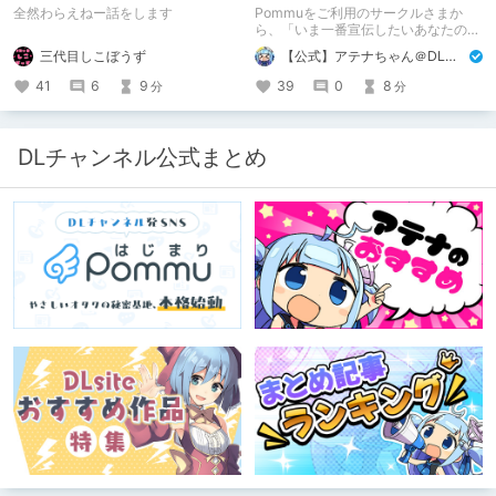
た話
め！ その1
全然わらえねー話をします
Pommuをご利用のサークルさまか
ら、「いま一番宣伝したいあなたの
DLsite作品」を募りました！ この夏
三代目しこぼうず
【公式】アテナちゃん＠DLチャンネル
🔥激熱🔥な作品ばかり！あなたがまだ
出会っていない、運命の作品が見つか
41
6
9
39
0
8
分
分
るかも！
DLチャンネル公式まとめ