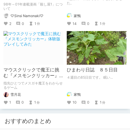
た。
98年～01年連載漫画「殺し屋1」につ
いて
家鴨
♡Sinsi Namonaki♡
14
0
1
2
0
1
分
分
マウスクリックで魔王に挑
ひまわり日誌 ８５日目
む『メスモンクリッカー』
４週目の85日目です。 眠い...
体験版プレイしてみた
指先ひとつでメスガキ魔王をわからせ
るゲーム
雪月花
家鴨
1
0
1
10
0
1
分
分
おすすめのまとめ