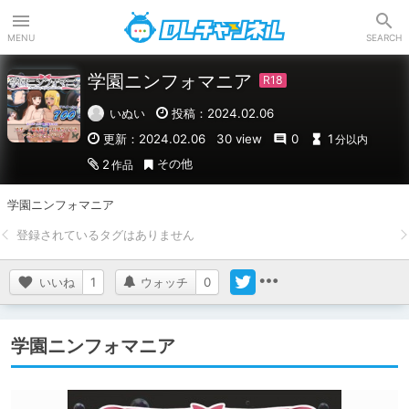
DLチャンネル
MENU
SEARCH
学園ニンフォマニア
いぬい
投稿：2024.02.06
更新：2024.02.06
30 view
0
1
分以内
その他
2
作品
学園ニンフォマニア
いいね
1
ウォッチ
0
学園ニンフォマニア