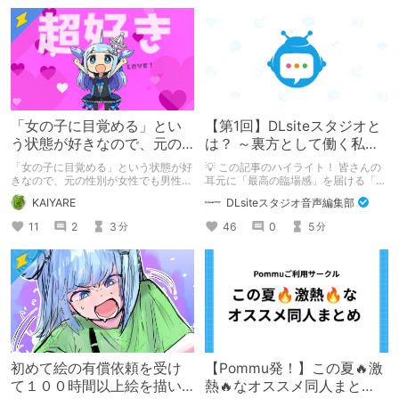
「女の子に目覚める」とい
【第1回】DLsiteスタジオと
う状態が好きなので、元の
は？ ～裏方として働く私た
性別が女性でも男性でも問
ちの紹介
「女の子に目覚める」という状態が好
💡 この記事のハイライト！ 皆さんの
題ない話
きなので、元の性別が女性でも男性で
耳元に「最高の臨場感」を届ける「サ
も問題ない話
ウンドエンジニアの仕事」のリアルな
KAIYARE
DLsiteスタジオ音声編集部
舞台裏を大公開！ スマートな専門
職……と思いきや、実態は「音の変態
11
2
3
46
0
5
分
分
（褒め言葉）」が集まるチーム！？
成人男性スタッフがダミヘに抱きつ
き、スタジオにアダルトグッズが転が
る超大真面目な理由とは？ クオリテ
ィ向上のための、ちょっとシュールな
（？）試行錯誤をたっぷりご紹介しま
す！
初めて絵の有償依頼を受け
【Pommu発！】この夏🔥激
て１００時間以上絵を描い
熱🔥なオススメ同人まと