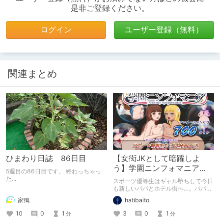
是非ご登録ください。
ログイン
ユーザー登録（無料）
関連まとめ
ひまわり日誌 86日目
【女衒JKとして暗躍しよ
う】学園ニンフォマニア
5週目の86日目です。 終わっちゃっ
【体験版感想】
た...
スポーツ優等生はギャル堕ちして今日
も新しいパパとホテル街へ…。パパ活
を主題にした孕ませアニメーションゲ
家鴨
hatibaito
ーム。
10
0
1
3
0
1
分
分