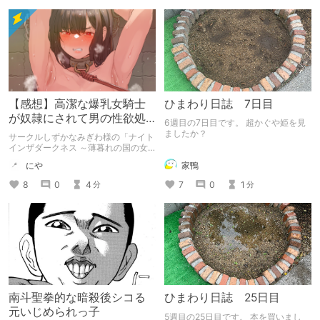
【感想】高潔な爆乳女騎士
ひまわり日誌 7日目
が奴隷にされて男の性欲処
6週目の7日目です。 超かぐや姫を見
理に使われてしまうRPG♡
ましたか？
サークルしずかなみぎわ様の「ナイト
インザダークネス ～薄暮れの国の女
騎士レイシア～」の感想記事です。 ※
家鴨
にや
体験版範囲でのネタバレ有
7
0
1
8
0
4
分
分
南斗聖拳的な暗殺後シコる
ひまわり日誌 25日目
元いじめられっ子
5週目の25日目です。 本を買いまし