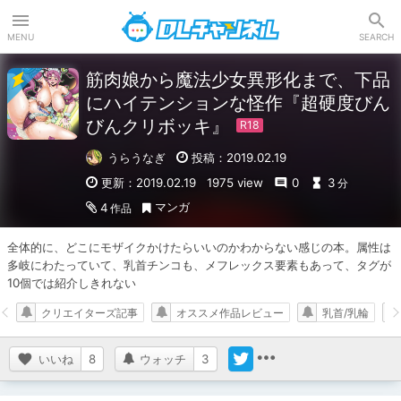
DLチャンネル
MENU
SEARCH
筋肉娘から魔法少女異形化まで、下品
にハイテンションな怪作『超硬度びん
びんクリボッキ』
うらうなぎ
投稿：2019.02.19
更新：2019.02.19
1975 view
0
3
分
マンガ
4
作品
全体的に、どこにモザイクかけたらいいのかわからない感じの本。属性は
多岐にわたっていて、乳首チンコも、メフレックス要素もあって、タグが
10個では紹介しきれない
クリエイターズ記事
オススメ作品レビュー
乳首/乳輪
いいね
8
ウォッチ
3