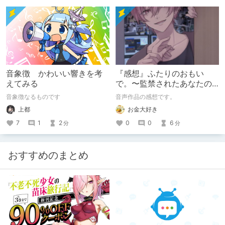
音象徴 かわいい響きを考
『感想』ふたりのおもい
えてみる
で。〜監禁されたあなたの
末路〜【がるまに限定特典
音象徴なるものです
音声作品の感想です。
付き】
上都
お金大好き
7
1
2
0
0
6
分
分
おすすめのまとめ