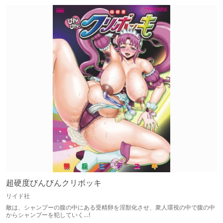
超硬度びんびんクリボッキ
リイド社
敵は、シャンプーの腹の中にある受精卵を淫獣化させ、衆人環視の中で腹の中
からシャンプーを犯していく…!