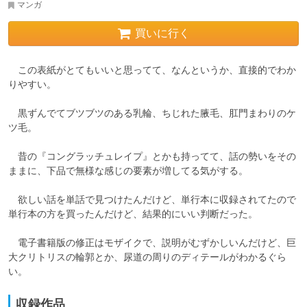
マンガ
買いに行く
　この表紙がとてもいいと思ってて、なんというか、直接的でわか
りやすい。

　黒ずんでてブツブツのある乳輪、ちじれた腋毛、肛門まわりのケ
ツ毛。

　昔の『コングラッチュレイプ』とかも持ってて、話の勢いをその
ままに、下品で無様な感じの要素が増してる気がする。

　欲しい話を単話で見つけたんだけど、単行本に収録されてたので
単行本の方を買ったんだけど、結果的にいい判断だった。

　電子書籍版の修正はモザイクで、説明がむずかしいんだけど、巨
大クリトリスの輪郭とか、尿道の周りのディテールがわかるぐら
い。
収録作品