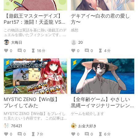
【遊戯王マスターデイズ】
デキアイ〜白衣の君の愛し
Part57：激闘！天盃龍 VS
方〜
千年D【架空デュエル】
この物語は実話を基に熱い遊戯王のデ
感想
ュエルを描いたフィクションです。
（自分用メモ：2025-05-14）
20
大晦日
0
0
4
0
0
16
分
分
MYSTIC ZENO【Win版】
【全年齢ゲーム】やさしい
プレイしてみた
黒縄ーイマジナリーフレン
ドの「彼」と過ごすおぼん
MYSTIC ZENO【Win版】をプレイし
ゲームを紹介します
やすみー
た見たという内容です。 この記事は
通常のクリエイターズ記事です。
お金大好き
76421
0
0
6
0
0
7
分
分