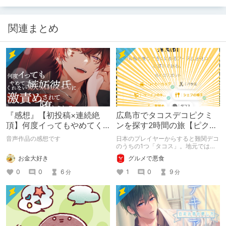
関連まとめ
『感想』【初投稿×連続絶
広島市でタコスデコピクミ
頂】何度イってもやめてく
ンを探す2時間の旅【ピクミ
れない嫉妬彼氏に激責めさ
ンブルーム / Pikmin
音声作品の感想です
日本のプレイヤーからすると難関デコ
れて堕とされる。
Bloom】
のうちの1つ「タコス」。地元では見
つけられなかった男が広島で探す旅を
お金大好き
グルメで悪食
お送りします。ねくすと5月のテーマ
「お出かけの記録」。
0
0
6
1
0
9
分
分