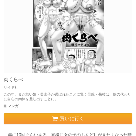
肉くらべ
リイド社
この年、まだ若い娘・美永子が選ばれたことに驚く母親・菊枝は、娘の代わり
に自らの肉体を差し出すことに。
マンガ
買いに行く
　年に10回ぐらいある、異様に女の子のふんどしが見たくなった時