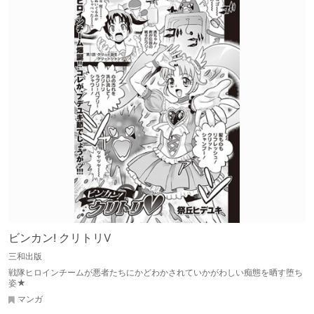
ビンカン! クリトリV
三和出版
戦隊ヒロインチームが悪者たちにかどわかされていかがわしい痴態を晒す堕ち
姿★
マンガ