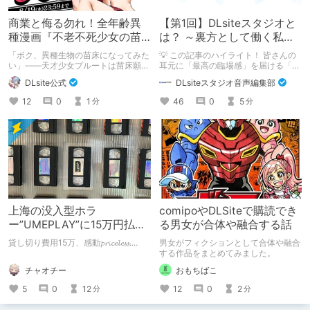
商業と侮る勿れ！全年齢異
【第1回】DLsiteスタジオと
種漫画『不老不死少女の苗
は？ ～裏方として働く私た
床旅行記』新刊記念1～3巻
ちの紹介
「ボク、異種生物の苗床になってみた
💡 この記事のハイライト！ 皆さんの
90%オフクーポン配布中✨
い」――天才少女プルートは苗床願望
耳元に「最高の臨場感」を届ける「サ
を叶えるため、不老不死の体を手に入
ウンドエンジニアの仕事」のリアルな
DLsite公式
DLsiteスタジオ音声編集部
れた！ 話題沸騰の全年齢苗床コミッ
舞台裏を大公開！ スマートな専門
クスの新刊が発売開始！ それを記念
職……と思いきや、実態は「音の変態
12
0
1
46
0
5
分
分
して1～3巻まで90%OFFクーポン配
（褒め言葉）」が集まるチーム！？
布いたします！ まだ本作品未体験の
成人男性スタッフがダミヘに抱きつ
皆さん、多分お好きです。ぜひお試し
き、スタジオにアダルトグッズが転が
ください。
る超大真面目な理由とは？ クオリテ
ィ向上のための、ちょっとシュールな
（？）試行錯誤をたっぷりご紹介しま
す！
上海の没入型ホラ
comipoやDLSiteで購読でき
ー”UMEPLAY”に15万円払っ
る男女が合体や融合する話
たら、2作品とも号泣した※
貸し切り費用15万、感動𝓹𝓻𝓲𝓬𝓮𝓵𝓮𝓼𝓼....
男女がフィクションとして合体や融合
ネタバレなし
する作品をまとめてみました。
チャオチー
おもちばこ
5
0
12
12
0
2
分
分