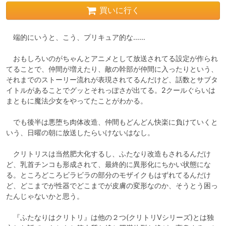
買いに行く
　端的にいうと、こう、プリキュア的な……

　おもしろいのがちゃんとアニメとして放送されてる設定が作られ
てることで、仲間が増えたり、敵の幹部が仲間に入ったりという、
それまでのストーリー流れが表現されてるんだけど、話数とサブタ
イトルがあることでグッとそれっぽさが出てる。2クールぐらいは
まともに魔法少女をやってたことがわかる。

　でも後半は悪堕ち肉体改造、仲間もどんどん快楽に負けていくと
いう、日曜の朝に放送したらいけないはなし。

　クリトリスは当然肥大化するし、ふたなり改造もされるんだけ
ど、乳首チンコも形成されて、最終的に異形化にちかい状態にな
る。ところどころビラビラの部分のモザイクもはずれてるんだけ
ど、どこまでが性器でどこまでが皮膚の変形なのか、そうとう困っ
たんじゃないかと思う。

　『ふたなりはクリトリ』は他の２つ(クリトリVシリーズ)とは独