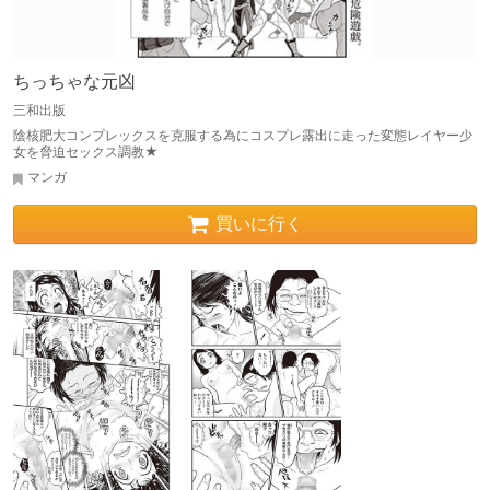
ちっちゃな元凶
三和出版
陰核肥大コンプレックスを克服する為にコスプレ露出に走った変態レイヤー少
女を脅迫セックス調教★
マンガ
買いに行く