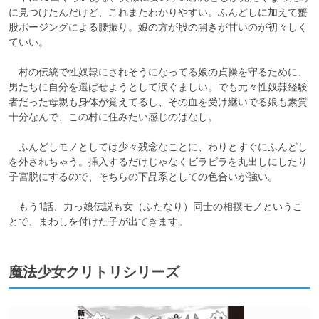
に見つけたんだけど、これまたわかりやすい。ふんどしに加えて蟹
股ポージングによる腰振り。娘の方が股の開きが甘いのが初々しく
ていい。

　村の伝統で性奴隷にされそうになってる娘の貞操を守るために、
男たちに自分を選ばせようとして涙ぐましい。でも元々性奴隷経験
者だった母親も身体が覚えてるし、その血を受け継いでる娘も素質
十分なんで、この村に住みたい感じのはなし。

　ふんどしモノとしては少々残念なことに、わりとすぐにふんどし
を外されちゃう。挿入するだけじゃなくビラビラを丸出しにしたり
子宮脱にするので、そちらの下品系としての色合いが強い。

　もう1話、力っ娘伝説も女（ふたなり）同士の相撲モノというこ
とで、まわしを付けた子が出てきます。
魔法少女クリトリシリーズ