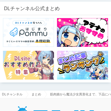
DLチャンネル公式まとめ
DLチャンネル
まとめ
筋肉娘から魔法少女異形化まで、下品に
DLチャ