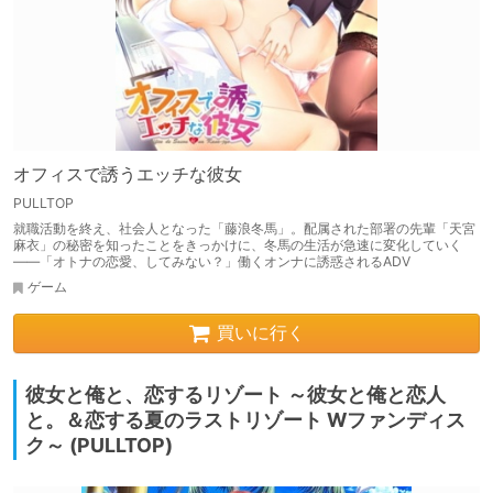
オフィスで誘うエッチな彼女
PULLTOP
就職活動を終え、社会人となった「藤浪冬馬」。配属された部署の先輩「天宮
麻衣」の秘密を知ったことをきっかけに、冬馬の生活が急速に変化していく
――「オトナの恋愛、してみない？」働くオンナに誘惑されるADV
ゲーム
買いに行く
彼女と俺と、恋するリゾート ～彼女と俺と恋人
と。＆恋する夏のラストリゾート Wファンディス
ク～ (PULLTOP)