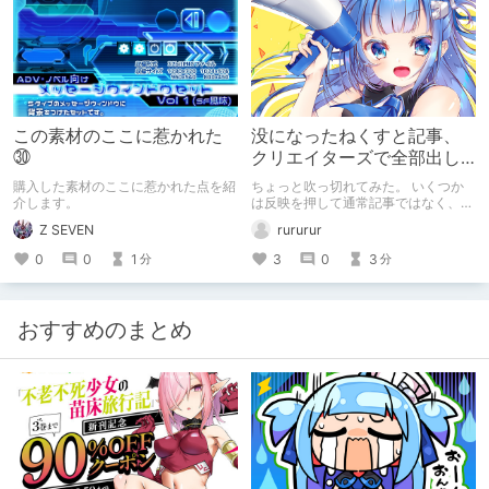
この素材のここに惹かれた
没になったねくすと記事、
㉚
クリエイターズで全部出し
てみます。
購入した素材のここに惹かれた点を紹
ちょっと吹っ切れてみた。 いくつか
介します。
は反映を押して通常記事ではなく、ク
リエイター記事として出してみようか
Z SEVEN
rururur
なと。
0
0
1
3
0
3
分
分
おすすめのまとめ