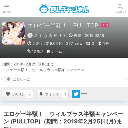
DLチャンネル
MENU
SEARCH
エロゲー半額！ PULLTOP
名 も な き 紳 士 ?
投稿：2019.02.18
更新：2019.06.10
377 view
0
1
分
ゲーム
12
作品
期間：2019年2月25日(月)まで

エロゲー半額！　ウィルプラス半額キャンペーン
エロゲーム
いいね
2
ウォッチ
1
エロゲー半額！ ウィルプラス半額キャンペー
ン (PULLTOP)（期間：2019年2月25日(月)ま