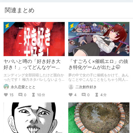
関連まとめ
ヤバいと噂の「好き好き大
「すごろく×催眠エロ」の抜
好き！」ってどんなゲー
き特化ゲームが出たよ🤭
ム？
エンディング全部回収したけど面白か
夢の中で女の子に催眠をかけて、あん
ったです！ 極力ネタバレしないよう
なことやこんなことをしちゃう同人エ
に解説します～！
ロゲームだよ✨️
永久恋愛ととと
二次創作好き
15
0
10
4
0
4
分
分