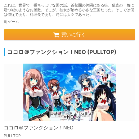
これは、世界で一番ちっぽけな国の話。首都圏の片隅にある街、猫庭の一角に
建つ城のようなお屋敷。そこが、彼女が治める小さな王国だった。そこでは僕
は侍従であり、料理長であり、時には大臣であった。
ゲーム
買いに行く
ココロ＠ファンクション！NEO (PULLTOP)
ココロ＠ファンクション！NEO
PULLTOP