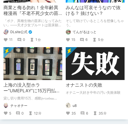
商業と侮る勿れ！全年齢異
みんなは可哀そうなので抜
種漫画『不老不死少女の苗
ける？ 抜けない？
床旅行記』新刊記念1～3巻
「ボク、異種生物の苗床になってみた
そして助けているところを想像しちゃ
90%オフクーポン配布中✨
い」――天才少女プルートは苗床願望
う。
を叶えるため、不老不死の体を手に入
DLsite公式
てんがるはっと
れた！ 話題沸騰の全年齢苗床コミッ
クスの新刊が発売開始！ それを記念
11
0
1
15
6
5
分
分
して1～3巻まで90%OFFクーポン配
布いたします！ まだ本作品未体験の
皆さん、多分お好きです。ぜひお試し
ください。
上海の没入型ホラ
オナニストの失敗
ー”UMEPLAY”に15万円払っ
オナニー大好き中年の汚い失敗体験
たら、2作品とも号泣した※
貸し切り費用15万、感動𝓹𝓻𝓲𝓬𝓮𝓵𝓮𝓼𝓼....
ネタバレなし
u8
チャオチー
35
6
35
5
0
12
分
分