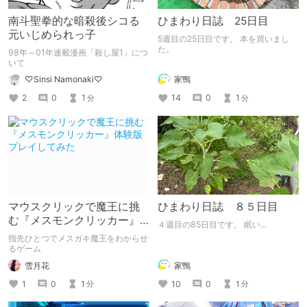
南斗聖拳的な暗殺後シコる
ひまわり日誌 25日目
元いじめられっ子
5週目の25日目です。 本を買いまし
た。
98年～01年連載漫画「殺し屋1」につ
いて
家鴨
♡Sinsi Namonaki♡
14
0
1
2
0
1
分
分
マウスクリックで魔王に挑
ひまわり日誌 ８５日目
む『メスモンクリッカー』
４週目の85日目です。 眠い...
体験版プレイしてみた
指先ひとつでメスガキ魔王をわからせ
るゲーム
雪月花
家鴨
1
0
1
10
0
1
分
分