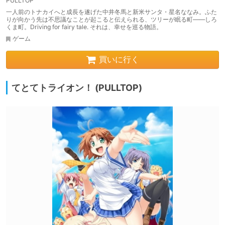
PULLTOP
一人前のトナカイへと成長を遂げた中井冬馬と新米サンタ・星名ななみ。ふた
りが向かう先は不思議なことが起こると伝えられる、ツリーが眠る町――しろ
くま町。Driving for fairy tale. それは、幸せを巡る物語。
ゲーム
買いに行く
てとてトライオン！ (PULLTOP)