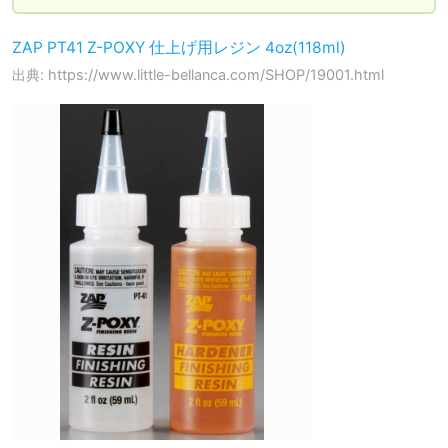
ZAP PT41 Z-POXY 仕上げ用レジン 4oz(118ml)
出典: https://www.little-bellanca.com/SHOP/19001.html