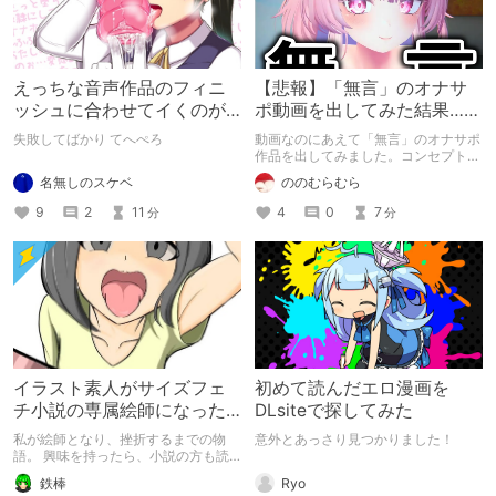
えっちな音声作品のフィニ
【悲報】「無言」のオナサ
ッシュに合わせてイくのが
ポ動画を出してみた結果……
下手すぎる【失敗した話】
失敗してばかり てへぺろ
動画なのにあえて「無言」のオナサポ
作品を出してみました。コンセプト通
りのものは作れたのですが、肝心の売
名無しのスケベ
ののむらむら
上がね……
9
2
11
4
0
7
分
分
イラスト素人がサイズフェ
初めて読んだエロ漫画を
チ小説の専属絵師になった
DLsiteで探してみた
お話
私が絵師となり、挫折するまでの物
意外とあっさり見つかりました！
語。 興味を持ったら、小説の方も読
んで欲しいなって感じ 私の絵を使っ
Ryo
鉄棒
てくれてる小説書きさんのページＵＲ