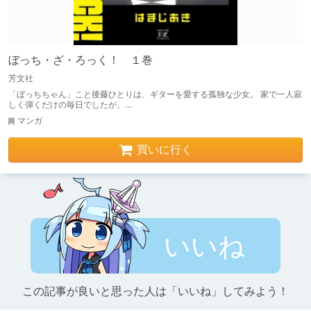
ぼっち・ざ・ろっく！ １巻
芳文社
「ぼっちちゃん」こと後藤ひとりは、ギターを愛する孤独な少女。 家で一人寂
しく弾くだけの毎日でしたが、…
マンガ
買いに行く
いいね
この記事が良いと思った人は「いいね」してみよう！