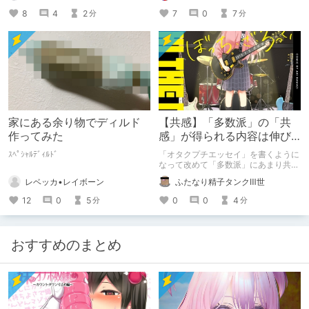
7
0
7
8
4
2
分
分
家にある余り物でディルド
【共感】「多数派」の「共
作ってみた
感」が得られる内容は伸び
ると同時に「伸びた」こと
ｽﾍﾟｼｬﾙﾃﾞｨﾙﾄﾞ
「オタクプチエッセイ」を書くように
以外の収穫があまりない話
なって改めて「多数派」にあまり共感
していないという事実が浮き彫りにな
レベッカ•レイボーン
ふたなり精子タンクⅢ世
ったし、やっぱり「マジョリティ」な
内容の方が伸びやすいのはよく分かっ
12
0
5
0
0
4
分
分
ているけど、じゃあ実際にそんな内容
の記事を伸ばしたら収穫があるのかと
いうと別に無いという実体験の話。
おすすめのまとめ