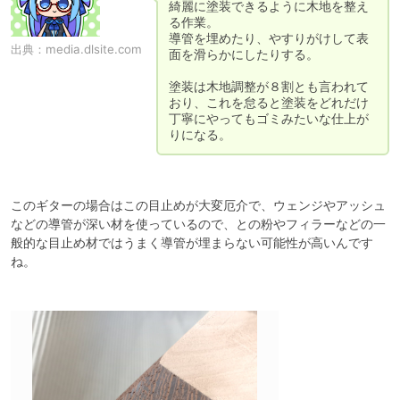
綺麗に塗装できるように木地を整え
る作業。

導管を埋めたり、やすりがけして表
出典：
media.dlsite.com
面を滑らかにしたりする。

塗装は木地調整が８割とも言われて
おり、これを怠ると塗装をどれだけ
丁寧にやってもゴミみたいな仕上が
このギターの場合はこの目止めが大変厄介で、ウェンジやアッシュ
などの導管が深い材を使っているので、との粉やフィラーなどの一
般的な目止め材ではうまく導管が埋まらない可能性が高いんです
ね。
