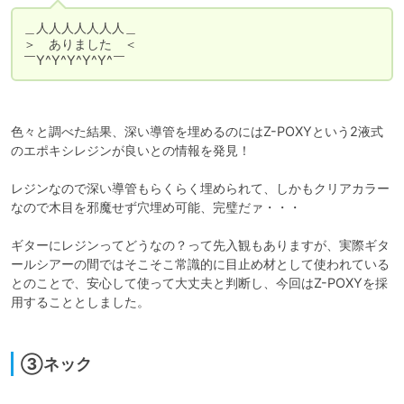
＿人人人人人人人＿

＞　ありました　＜

￣Y^Y^Y^Y^Y^￣
色々と調べた結果、深い導管を埋めるのにはZ-POXYという2液式
のエポキシレジンが良いとの情報を発見！

レジンなので深い導管もらくらく埋められて、しかもクリアカラー
なので木目を邪魔せず穴埋め可能、完璧だァ・・・

ギターにレジンってどうなの？って先入観もありますが、実際ギタ
ールシアーの間ではそこそこ常識的に目止め材として使われている
とのことで、安心して使って大丈夫と判断し、今回はZ-POXYを採
用することとしました。

③ネック