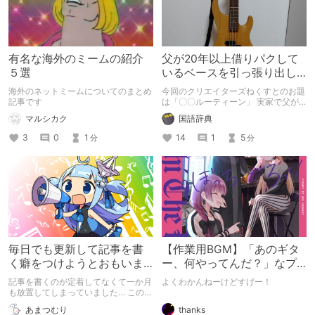
ず取り上げます。 ※本まとめに掲載の
楽器は、全て投稿者の所有品です。
有名な海外のミームの紹介
父が20年以上借りパクして
５選
いるベースを引っ張り出し
て始める
海外のネットミームについてのまとめ
今回のクリエイターズねくすとのお題
記事です
は「〇〇ルーティーン」 実家で父が
20年以上友達から借りパクしている
マルシカク
国語辞典
ベースを始めてみよう！
3
0
1
14
1
5
分
分
毎日でも更新して記事を書
【作業用BGM】「あのギタ
く癖をつけようとおもいま
ー、何やってんだ？」なプ
す…！！
レイリスト【スライドギタ
記事を書くのが定着してなくて一か月
よくわかんねーけどすげー！
ー】
も放置してしまっていました… この記
事には成人向け要素はないです！！
thanks
あまつむり