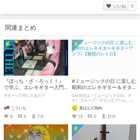
いいね
0
関連まとめ
『ぼっち・ざ・ろっく！』
#ミュージックの日 に楽しむ
で学ぶ、エレキギター入門
昭和のエレキギター＆ギタ
まとめ
ーアンプ♪【魅惑のレトロ】
ギターって何してるの？
3月19日は『ミュージックの日』で
す。 グループ・サウンズブーム。 そ
して第一次＆第二次バンドブーム。
こういち
黄ばんだ鶏肉
昭和の音楽はエレキギターが花形でし
た。 ジャパン・ヴィンテージに代表
9
0
7
13
0
21
分
分
される、時代を彩った数多の名器も排
出されます。同時に歴史に名を残す事
も無く、消えていった楽器も多数存在
したのです。今回は昭和期に生産され
たギター＆アンプを、有名・無名問わ