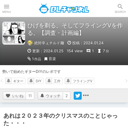
DLチャンネル
MENU
SEARCH
ひげを剃る。そしてフライングVを作
る。【調査・計画編】
絶対辛ぇチルド麺
投稿：2024.01.24
更新：2024.01.25
154 view
1
7
分
音楽
1
作品
勢いで始めたギターDIYのレポです
ギター
DIY
工作
フライングV
いいね
11
ウォッチ
2
あれは２０２３年のクリスマスのことじゃっ
た・・・