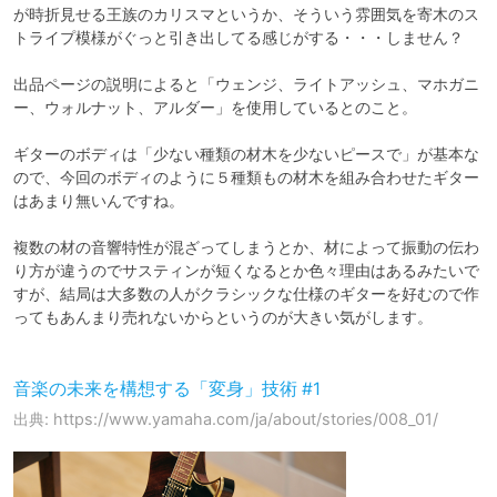
が時折見せる王族のカリスマというか、そういう雰囲気を寄木のス
トライプ模様がぐっと引き出してる感じがする・・・しません？

出品ページの説明によると「ウェンジ、ライトアッシュ、マホガニ
ー、ウォルナット、アルダー」を使用しているとのこと。

ギターのボディは「少ない種類の材木を少ないピースで」が基本な
ので、今回のボディのように５種類もの材木を組み合わせたギター
はあまり無いんですね。

複数の材の音響特性が混ざってしまうとか、材によって振動の伝わ
り方が違うのでサスティンが短くなるとか色々理由はあるみたいで
すが、結局は大多数の人がクラシックな仕様のギターを好むので作
ってもあんまり売れないからというのが大きい気がします。

音楽の未来を構想する「変身」技術 #1
出典: https://www.yamaha.com/ja/about/stories/008_01/