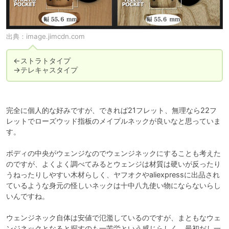
出典：
image.jimcdn.com
←ストラトタイプ

→テレキャスタイプ
完全に個人的な好みですが、できれば21フレット、無理なら22フ
レットでローズウッド指板のメイプルネックが良いなと思っていま
す。

ボディの中央がウェンジなのでウェンジネックにすることも考えた
のですが、よくよく調べてみるとウェンジは材質は硬いが反ったり
うねったりしやすい木材らしく、ヤフオクやaliexpressに出品され
ているような身元の怪しいネックは十中八九使い物にならないらし
いんですね。

ウェンジネック自体は安値で氾濫しているのですが、まともなウェ
ンジネックとなると探すのも一苦労という感じらしく、最初だし一