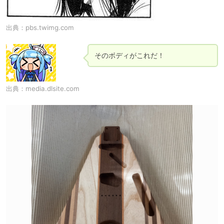
出典：
pbs.twimg.com
そのボディがこれだ！
出典：
media.dlsite.com