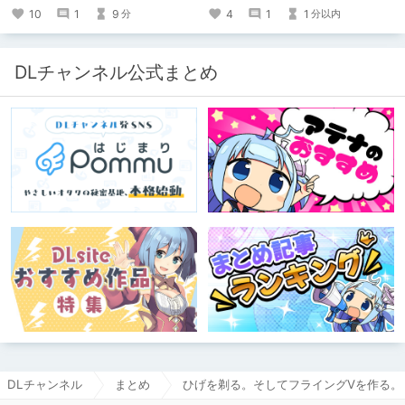
Ｌ
4
1
1
10
1
9
分以内
分
https://www.pixiv.net/users/341489
73/novels?p=1
DLチャンネル公式まとめ
DLチャンネル
まとめ
ひげを剃る。そしてフライングVを作る。