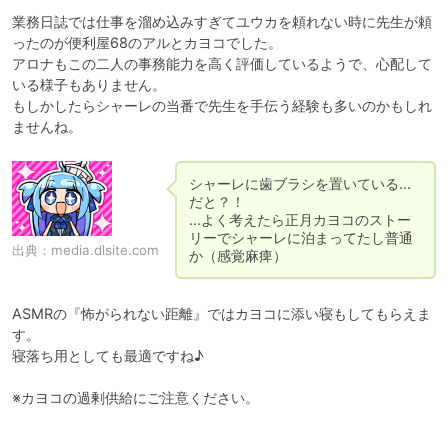
業務日誌では仕事を溜め込みすぎてユウカを頼れない時に先生が頼
ったのが便利屋68のアルとカヨコでした。

アロナもこの二人の事務能力を高く評価しているようで、心配して
いる様子もありません。

もしかしたらシャーレの当番で先生を手伝う経験も多いのかもしれ
ませんね。
シャーレに歯ブラシを置いている…
だと？！

…よく考えたら正月カヨコのストー
リーでシャーレに泊まってたし普通
出典：
media.dlsite.com
か（感覚麻痺）
ASMRの『怖がられない距離』ではカヨコに添い寝もしてもらえま
す。

寝落ち用としても最適ですね♪

※カヨコの過剰供給にご注意ください。