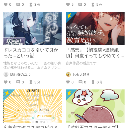
5
0
5
0
0
3
分
分
ドレスカヨコを引いて良か
『感想』【初投稿×連続絶
った…という話
頂】何度イってもやめてく
れない嫉妬彼氏に激責めさ
性能とかじゃないんだ… あの細い身
音声作品の感想です
れて堕とされる。
体が俺を狂わせる… ムクムクサンク
トゥムタワーになることもあるけれど
お金大好き
隠れ蓑のユウ
どちらかと言えば、抱き寄せて心のま
まに頭を撫でてあげて、先生…うれし
0
0
6
0
0
3
分
分
いけど髪が乱れちゃうからほどほどに
ってたしなめられたい！！！あの真っ
白な肌が少し赤らんでしまってもお構
いなしに耳元で囁くようにぽつぽつと
他愛のない話をしたい！！！どうしよ
うもなく大きく早く刻まれる鼓動を感
づかれないように距離を取ろうとする
カヨコに少し悲しげな顔をして困らせ
たい！！ピアスをしていない左耳に何
の気なしに触れてびっくりさ（以下略
広島市でタコスデコピクミ
【遊戯王マスターデイズ】