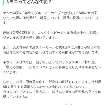
カヨコってどんな生徒？
ゲヘナ学園の3年生でブルーアーカイブでは珍しい18歳の女の子。

なんでも屋の便利屋68に所属しており、課長の役職についていま
す。

趣味は音楽CD収集で、ロックやヘビーメタル系統を中心に幅広い
ジャンルの音楽を良く聞いています。

また、大の猫好きで絆ストーリー、公式4コマにカヨコが登場する
時は猫に関する内容が合わせて出てくる可能性が非常に高いです。

キヴォトス基準では、顔が怖いようでパッシブスキル「怖い顔」
「増える誤解」（正月カヨコ）はその特徴を冠したスキル名となっ
ています。

しかし、非常に面倒見が良く、野良猫の世話もしていますし便利屋
68で発生する問題もなんだかんだ解決してくれています。

カヨコのサブスキル「仕方ない」はそんな彼女の面倒見の良さを体
現していますね♪