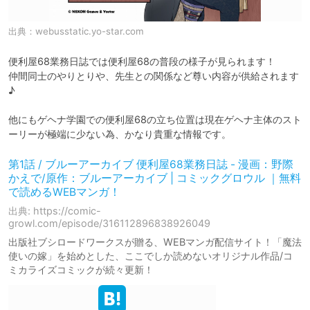
出典：
webusstatic.yo-star.com
便利屋68業務日誌では便利屋68の普段の様子が見られます！

仲間同士のやりとりや、先生との関係など尊い内容が供給されます
♪

他にもゲヘナ学園での便利屋68の立ち位置は現在ゲヘナ主体のスト
ーリーが極端に少ない為、かなり貴重な情報です。
第1話 / ブルーアーカイブ 便利屋68業務日誌 - 漫画：野際
かえで/原作：ブルーアーカイブ | コミックグロウル ｜無料
で読めるWEBマンガ！
出典: https://comic-
growl.com/episode/316112896838926049
出版社ブシロードワークスが贈る、WEBマンガ配信サイト！「魔法
使いの嫁」を始めとした、ここでしか読めないオリジナル作品/コ
ミカライズコミックが続々更新！