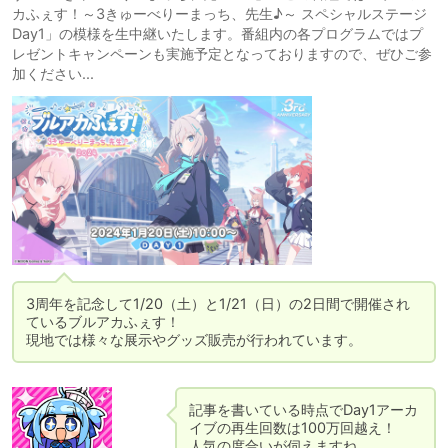
カふぇす！～3きゅーべりーまっち、先生♪～ スペシャルステージ
Day1」の模様を生中継いたします。番組内の各プログラムではプ
レゼントキャンペーンも実施予定となっておりますので、ぜひご参
加ください...
3周年を記念して1/20（土）と1/21（日）の2日間で開催され
ているブルアカふぇす！

記事を書いている時点でDay1アーカ
イブの再生回数は100万回越え！

人気の度合いが伺えますね。