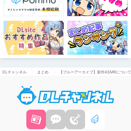
DLチャンネル
まとめ
【ブルーアーカイブ】新作ASMRについ
DLチャ