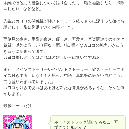
本編では他にも音楽について語り合ったり、猫と会話したり、掃除
をしたり…などなど。

先生とカヨコの関係性が絆ストーリーを経てさらに深まった後のお
話として非常に満足できる内容でした。

面倒見の良さ、手際の良さ、優しさ、可愛さ、音楽関連でのオタク
気質、以外に寂しがり屋な一面、猫…様々なカヨコの魅力がぎゅう
ぎゅうに詰まってます。

カヨコ推しとしてはこれほど嬉しい事は無いですね♪

また、メインストーリーやイベントストーリー、絆ストーリーでボ
イス付きで欲しいな！！と思った猫語、鼻歌等の細かい内容につい
ても盛り込まれていました。

カヨコが好きであればあるほど新たな発見があるような、そんな気
がします。

最後に一つだけ…
ボーナストラック聞いてみな…（可
愛さで）飛ぶぞ？