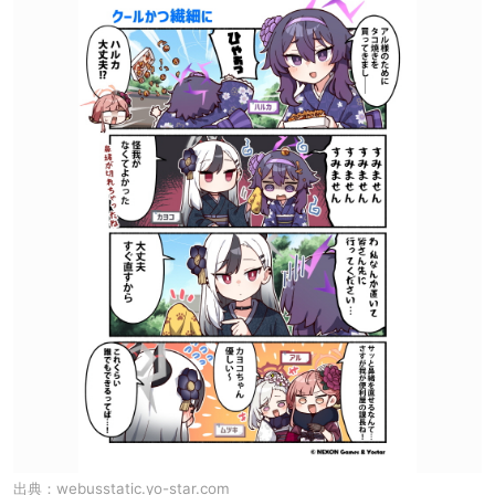
出典：
webusstatic.yo-star.com