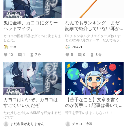
鬼に金棒、カヨコにダミー
なんでもランキング まだ
ヘッドマイク。
記事で紹介していない耳か
き
カヨコの固有武器はダミヘに決まりま
DLチャンネルクリエイターズねくす
したね。
と2025年7月のテーマ、なんでもラン
キング 耳かきが趣味で、それに関す
218
76421
る記事もいくつか書いているのです
が、まだ紹介していない耳かきについ
10
1
7
5
0
8
分
分
て書いた記事です。
カヨコはいいぞ、カヨコは
【苦手なこと】文章を書く
すごくいいんだぞ
のが苦手…！記事は書いてい
るケド
ただ推しと推しのASMRを紹介するだ
苦手を苦手のままにしない！！
けです
チョコ 冷凍
まだ名前がありません