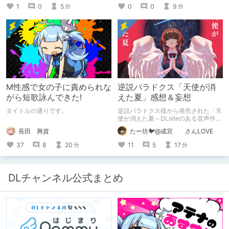
1
0
5
0
0
9
分
分
M性感で女の子に責められな
逆説パラドクス「天使が消
がら短歌詠んできた!
えた夏」感想＆妄想
タイトルの通りです。
逆説パラドクス様から発売された「天
使が消えた夏～DLsiteのある音声作品
について～」の感想です。 妄想も多
長田 興資
たー坊🐦@成宮 さんLOVE
いです。
37
8
20
11
5
17
分
分
DLチャンネル公式まとめ