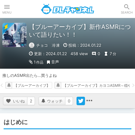
DLチャンネル
MENU
SEARCH
【ブルーアーカイブ】新作ASMRにつ
いて語りたい！！
チョコ 冷凍
投稿：2024.01.22
更新：2024.01.22
458 view
0
7
分
音声
1
作品
推しのASMR出たら…買うよね
【ブルーアーカイブ】
【ブルーアーカイブ】カヨコASMR～穏や
いいね
2
ウォッチ
0
はじめに