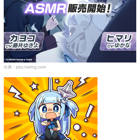
出典：
pbs.twimg.com