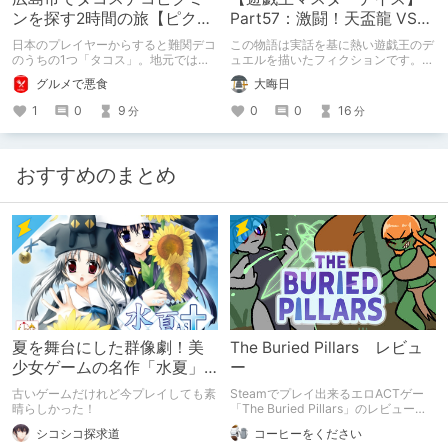
ンを探す2時間の旅【ピクミ
Part57：激闘！天盃龍 VS
ンブルーム / Pikmin
千年D【架空デュエル】
日本のプレイヤーからすると難関デコ
この物語は実話を基に熱い遊戯王のデ
Bloom】
のうちの1つ「タコス」。地元では見
ュエルを描いたフィクションです。
つけられなかった男が広島で探す旅を
（自分用メモ：2025-05-14）
グルメで悪食
大晦日
お送りします。ねくすと5月のテーマ
「お出かけの記録」。
1
0
9
0
0
16
分
分
おすすめのまとめ
夏を舞台にした群像劇！美
The Buried Pillars レビュ
少女ゲームの名作「水夏」
ー
を今こそ！
古いゲームだけれど今プレイしても素
Steamでプレイ出来るエロACTゲー
晴らしかった！
「The Buried Pillars」のレビューで
す。
シコシコ探求道
コーヒーをください