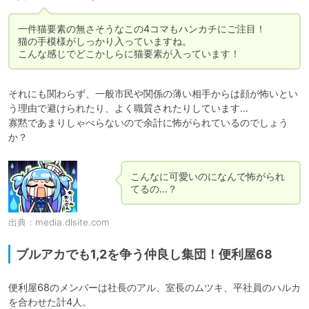
一件猫要素の無さそうなこの4コマもハンカチにご注目！

猫の手模様がしっかり入っていますね。

こんな感じでどこかしらに猫要素が入っています！
それにも関わらず、一般市民や関係の薄い相手からは顔が怖いとい
う理由で避けられたり、よく職質されたりしています…

寡黙であまりしゃべらないので余計に怖がられているのでしょう
か？
こんなに可愛いのになんで怖がられ
てるの…？
出典：
media.dlsite.com
ブルアカでも1,2を争う仲良し集団！便利屋68
便利屋68のメンバーは社長のアル、室長のムツキ、平社員のハルカ
を合わせた計4人。
