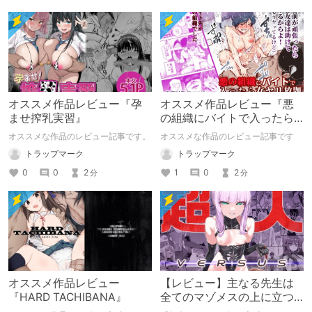
オススメ作品レビュー『孕
オススメ作品レビュー『悪
ませ搾乳実習』
の組織にバイトで入ったら
女ヤリ放題なんだが?EX』
オススメな作品のレビュー記事です。
オススメな作品のレビュー記事です
トラップマーク
トラップマーク
0
0
2
1
0
2
分
分
オススメ作品レビュー
【レビュー】主なる先生は
『HARD TACHIBANA』
全てのマゾメスの上に立つ
『超人VS』