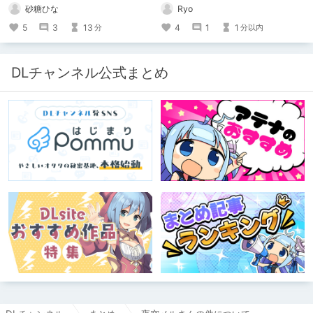
かも
Ryo
砂糖ひな
4
1
1
5
3
13
分以内
分
DLチャンネル公式まとめ