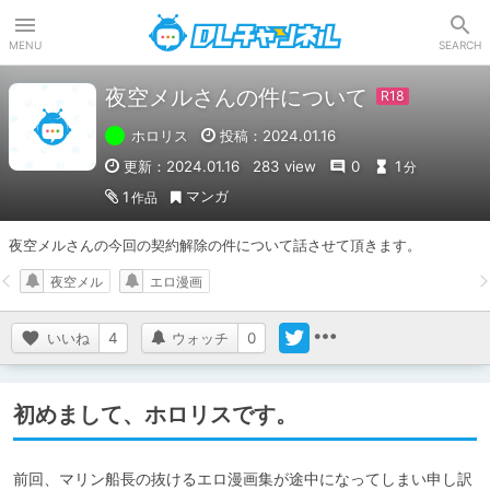
DLチャンネル
MENU
SEARCH
夜空メルさんの件について
ホロリス
投稿：2024.01.16
更新：2024.01.16
283 view
0
1
分
マンガ
1
作品
夜空メルさんの今回の契約解除の件について話させて頂きます。
夜空メル
エロ漫画
いいね
4
ウォッチ
0
初めまして、ホロリスです。
前回、マリン船長の抜けるエロ漫画集が途中になってしまい申し訳