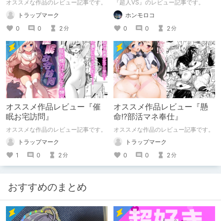
オススメな作品のレビュー記事です。
『超人VS』のレビュー記事です。
トラップマーク
ホンモロコ
0
0
2
0
0
2
分
分
オススメ作品レビュー『催
オススメ作品レビュー『懸
眠お宅訪問』
命!?部活マネ奉仕』
オススメな作品のレビュー記事です。
オススメな作品のレビュー記事です。
トラップマーク
トラップマーク
1
0
2
0
0
2
分
分
おすすめのまとめ