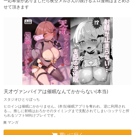
一応希望がありましたら夜空メルさんの抜けるエロ漫画はまとめさ
せて頂きます
天才ヴァンパイアは催眠なんてかからない(本当)
スタジオひとりぼっち
ヒロインは催眠にかかりません。(本当)催眠アプリを奪われ、逆に利用され
る...。推しに射精はおろかそのタイミングまで支配されてしまいコッテリと搾
られるソフトM向けプレイです。
マンガ
買いに行く