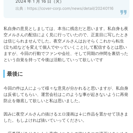
2024 年 1 月 16 日（火）
出典：
https://cover-corp.com/news/detail/20240116
私自身の意見としましては、本当に残念だと思います。私自身も夜
空メルさんの配信によく見に行っていたので、正直目に写したとき
は信じられませんでした。夜空メルさんはおそらくこれから転生
(立ち絵などを変えて個人でやっていくこと)して配信するとは思い
ますが、今回の行動でファンや会社、そして同期の仲間を裏切った
という自覚を持って今後は活動していって欲しいです
最後に
今回の件は人によって様々な意見が分かれると思いますが、私自身
は反省してもらい、運営会社はこのような事が起きないように再発
防止を徹底して欲しいと私は思いました。
因みに夜空メルさんの抜けるエロ漫画は↓に作品を置かせて頂きま
した。もしよければ抜いていってください。