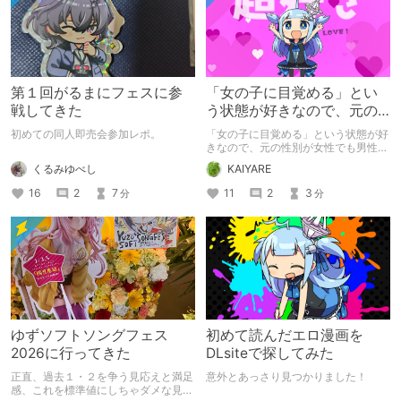
第１回がるまにフェスに参
「女の子に目覚める」とい
戦してきた
う状態が好きなので、元の
性別が女性でも男性でも問
初めての同人即売会参加レポ。
「女の子に目覚める」という状態が好
題ない話
きなので、元の性別が女性でも男性で
も問題ない話
くるみゆべし
KAIYARE
16
2
7
11
2
3
分
分
ゆずソフトソングフェス
初めて読んだエロ漫画を
2026に行ってきた
DLsiteで探してみた
正直、過去１・２を争う見応えと満足
意外とあっさり見つかりました！
感、これを標準値にしちゃダメな見本