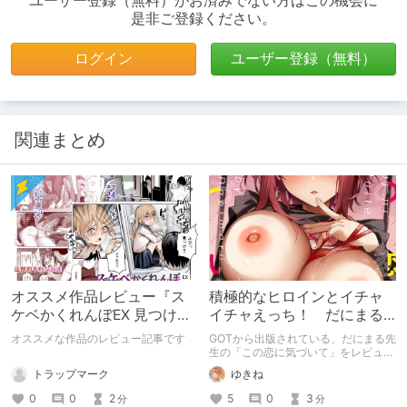
ユーザー登録（無料）がお済みでない方はこの機会に
是非ご登録ください。
ログイン
ユーザー登録（無料）
関連まとめ
オススメ作品レビュー『ス
積極的なヒロインとイチャ
ケベかくれんぼEX 見つけた
イチャえっち！ だにまる
女はオレの命令を断れな
初単行本「この恋に気づい
オススメな作品のレビュー記事です
GOTから出版されている、だにまる先
い』
て」
生の「この恋に気づいて」をレビュー
していきます。
トラップマーク
ゆきね
0
0
2
5
0
3
分
分