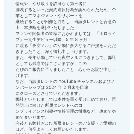
情報や、やり取りを許可なく第三者に

漏洩するといった契約違反行為が認められたため、企
業としてマネジメントやサポートを

継続することが困難と判断し、当該タレントと合意の
上、本決断を選択いたしました。

ファンや関係者の皆様におかれましては、「ホロライ
ブ」一期生デビュー以降、5 年 8 ヶ月

に渡る「夜空メル」の活動に多大なるご声援をいただ
きましたこと、深く御礼申し上げます。

また、⻑年活動していた夜空メルにつきまして、弊社
としても残念ではございますが、この

たびのご報告に至りましたこと、心からお詫び申し上
げます。

なお、当該タレントの YouTube チャンネルおよびメ
ンバーシップは 2024 年 2 月末を目途

にクローズとさせていただきます。

弊社といたしましては本件を重く受け止めており、再
発防止に向けた所属タレントへのコ

ンプライアンス指導や情報管理の徹底など、改めて努
めてまいります。

今後とも弊社および所属タレントのご支援・ご愛顧の
ほど、何卒よろしくお願いいたします。
