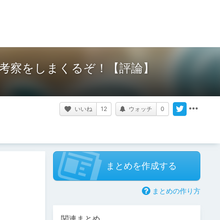
考察をしまくるぞ！【評論】
いいね
12
ウォッチ
0
まとめを作成する
まとめの作り方
関連まとめ