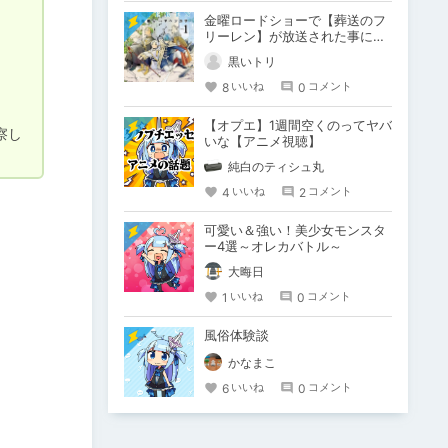
金曜ロードショーで【葬送のフ
リーレン】が放送された事につ
いて少しだけ語りたい！
黒いトリ
8
0
いいね
コメント
【オプエ】1週間空くのってヤバ
察し
いな【アニメ視聴】
純白のティシュ丸
4
2
いいね
コメント
可愛い＆強い！美少女モンスタ
ー4選～オレカバトル～
大晦日
1
0
いいね
コメント
風俗体験談
かなまこ
6
0
いいね
コメント