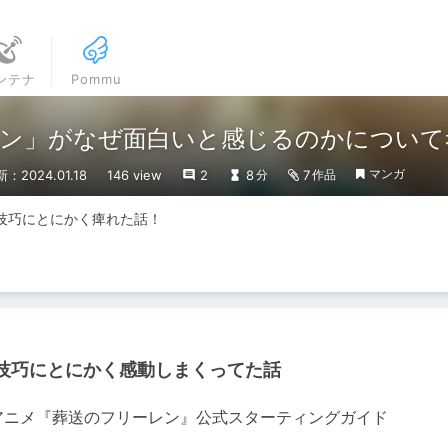
ンテナ
Pommu
ン」がなぜ面白いと感じるのかについて
マンガ
：2024.01.18
146 view
2
8
7
分
作品
技巧にとにかく痺れた話！
技巧にとにかく感動しまくってた話
アニメ『葬送のフリーレン』公式スターティングガイド