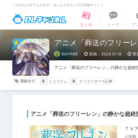
二次元なら何でもお任せ！みんなで作る二次元情報サイト！
DLチャンネル
まとめ
トーク
ア
アニメ「葬送のフリーレ
KAIYARE
投稿：2024.01.18
更新
アニメ「葬送のフリーレン」の静かな超絶
登録タグ
ミニコラム
クリエイターズ記事
アニメ「葬送のフリーレン」の静かな超絶
ＴＶ
小学館