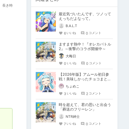
後。長き時
最近気づいたんです、ツノって
えっちだよなって。
B.A.L.T
6
0
いいね
コメント
ますます熱中！『オレカバトル
2』～衝撃のコラボ開催中～
大晦日
0
0
いいね
コメント
【2026年版】アムール初日参
戦！美味しかったチョコまとめ
🍫
ちょめこ
3
2
いいね
コメント
時を超えて、君の思いと出会う
「葬送のフリーレン」
NTR紳士
7
0
いいね
コメント