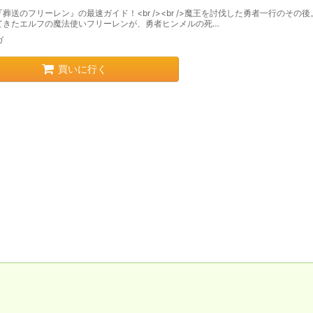
葬送のフリーレン』の最速ガイド！<br /><br />魔王を討伐した勇者一行のその
てきたエルフの魔法使いフリーレンが、勇者ヒンメルの死…
ガ
買いに行く