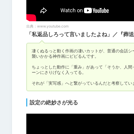
出典：
www.youtube.com
「私返品しろって言いましたよね」／『葬送
凄くぬるっと動く作画の凄いカットが、普通の会話シ
襲いかかる神作画にビビるんです。

ちょっとした動作に「重み」があって「そうか、人間
ーンにさりげなく入ってる。

それが「実写感」へと繋がっているんだと考察してい
設定の絶妙さが光る