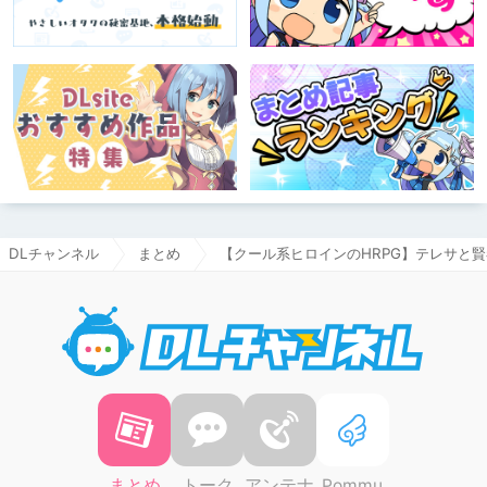
DLチャンネル
まとめ
【クール系ヒロインのHRPG】テレサと
DLチャ
まとめ
トーク
アンテナ
Pommu