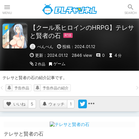
DLチャンネル
MENU
SEARCH
【クール系ヒロインのHRPG】テレサ
と賢者の石
ぺんぺん
投稿：2024.01.12
更新：2024.01.12
2846 view
0
4
分
ゲーム
2
作品
テレサと賢者の石の紹介記事です。
予告作品
予告作品の紹介
いいね
5
ウォッチ
1
テレサと賢者の石