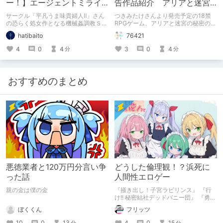
ー！】エージェントミライ
告作品紹介 アリアと迷宮
～極限アクメ機械姦調教～
の秘密
サークル「平凡うま味貴婦人Ⅱ」さん
つきみたけさんより発売予定の18禁
【体験版感想】
の恐らく処女作となる機械姦調教ＳＬ
RPGゲーム、アリアと迷宮の秘密の紹
Ｇ。
介記事です。
hatibaito
76421
4
0
4
3
0
4
分
分
おすすめのまとめ
悪徳業者と120万円分言い争
どうした倫理観！？浜死に
った話
人間性エロゲー
親の金は僕の金
『掻き出し！子宮ラビリンス』 『行
け!! 秘密結社デッドバニー団』 『勇者
ミアとツンツン猫サキュバス ~それで
ぼくくん
フリッツ
も勇者はコロせない!~』 『めいどいん
めいど！』 本記事はねくすとテーマ
10
0
13
4
0
15
分
分