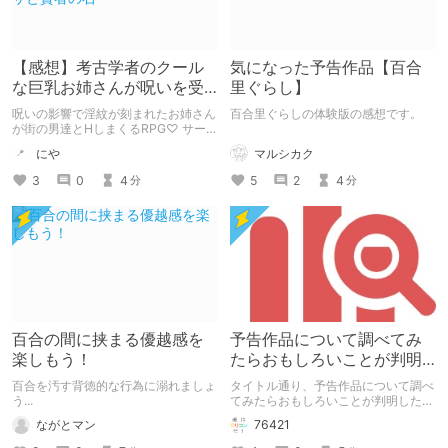
【感想】考古学者のクール
気になった予告作品【百合
な巨乳お姉さんが呪いを受
里ぐらし】
けて街の人間とHしまくる
呪いの影響で淫紋が刻まれたお姉さん
百合里ぐらしの体験版の感想です。
RPG♡ テレサと賢者の石
が街の男達とHしまくるRPG♡ サーク
ルなまもの様の「テレサと賢者の石」
マルシカク
にや
の感想記事です。 ※体験版範囲でのネ
タバレ有
5
2
4
3
0
4
分
分
百合の間に挟まる優越感を
予告作品について調べてみ
楽しもう！
たらおもしろいことが判明
した
百合を汚す背徳的な行為に溺れましょ
タイトル通り、予告作品について調べ
う...
てみたらおもしろいことが判明したと
いう記事です。 この記事は通常のク
ながとマン
76421
リエイターズ記事です。