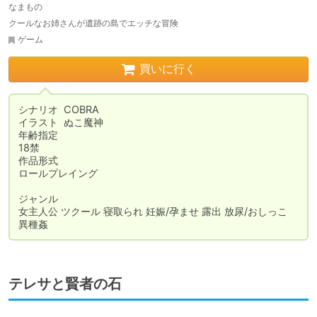
なまもの
クールなお姉さんが遺跡の島でエッチな冒険
ゲーム
買いに行く
シナリオ	COBRA

イラスト	ぬこ魔神

年齢指定	

18禁

作品形式	

ロールプレイング

ジャンル	

女主人公 ツクール 寝取られ 妊娠/孕ませ 露出 放尿/おしっこ 
テレサと賢者の石