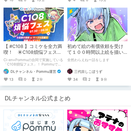
「人に薦めづらいけど好きな作
品」”ではない”です。 好きだったら人
に薦めるのは当たり前だよなぁ！？
【 #C108 】コミケを全力満
初めて絵の有償依頼を受け
喫！ ☀C108煩悩フェス☀
て１００時間以上絵を描い
Pommu版のご案内
た話
Ci-en×Pommuの合同で実施している
全然わらえねー話をします
「C108煩悩フェス」！ Pommuでの
参加方法について、改めてこちらでも
三代目しこぼうず
DLチャンネル・Pommu運営
ご案内いたします！
34
2
9
13
0
2
分
分
DLチャンネル公式まとめ