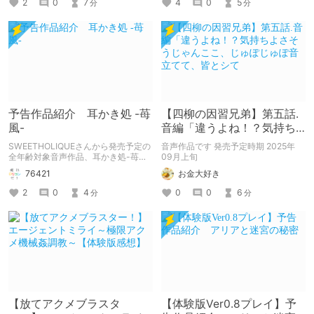
2
0
7
4
0
5
分
分
予告作品紹介 耳かき処 -苺
【四柳の因習兄弟】第五話.
風-
音編「違うよね！？気持ち
よさそうじゃんここ、じゅ
SWEETHOLIQUEさんから発売予定の
音声作品です 発売予定時期 2025年
ぽじゅぽ音立てて、皆とシ
全年齢対象音声作品、耳かき処-苺風-
09月上旬
の紹介記事です。
て
76421
お金大好き
2
0
4
0
0
6
分
分
【放てアクメブラスタ
【体験版Ver0.8プレイ】予