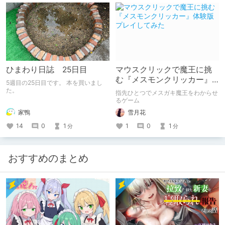
ひまわり日誌 25日目
マウスクリックで魔王に挑
む『メスモンクリッカー』
5週目の25日目です。 本を買いまし
体験版プレイしてみた
た。
指先ひとつでメスガキ魔王をわからせ
るゲーム
家鴨
雪月花
14
0
1
1
0
1
分
分
おすすめのまとめ