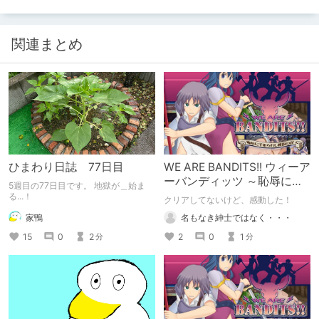
関連まとめ
ひまわり日誌 77日目
WE ARE BANDITS!! ウィーア
ーバンディッツ ～恥辱に手
5週目の77日目です。 地獄が＿始ま
折られし戦場の花～ 紹介
る...！
クリアしてないけど、感動した！
家鴨
名もなき紳士ではなく・・・
15
0
2
2
0
1
分
分