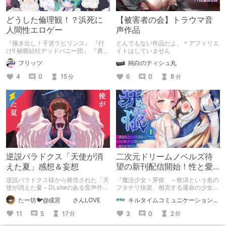
どうした倫理観！？浜死に
【被害者の会】トラウマ音
人間性エロゲー
声作品
『掻き出し！子宮ラビリンス』 『行
とんでもない作品だよ。＊アフィリエ
け!! 秘密結社デッドバニー団』 『勇者
イトはしていません
ミアとツンツン猫サキュバス ~それで
フリッツ
純白のティシュ丸
も勇者はコロせない!~』 『めいどいん
めいど！』 本記事はねくすとテーマ
4
0
15
6
0
8
分
分
「人に薦めづらいけど好きな作
品」”ではない”です。 好きだったら人
に薦めるのは当たり前だよなぁ！？
逆説パラドクス「天使が消
二次元ドリームノベルズ待
えた夏」感想＆妄想
望の新刊配信開始！性と愛
が渦巻く、ファンタジー官
逆説パラドクス様から発売された「天
『魔法少女・芽依 ～救済という名の
能小説開幕！
使が消えた夏～DLsiteのある音声作品
フタナリ快楽、相克する運命の少女た
について～」の感想です。 妄想も多
ち～』 小説：089タロー イラス
たー坊🐦@成宮 さんLOVE
キルタイムコミュニケーション（KTC）の作品を一人でも多くの人に知ってほしい人
いです。
ト：鳩春 一気に上・下巻が同時配
信！
11
5
17
3
0
2
分
分