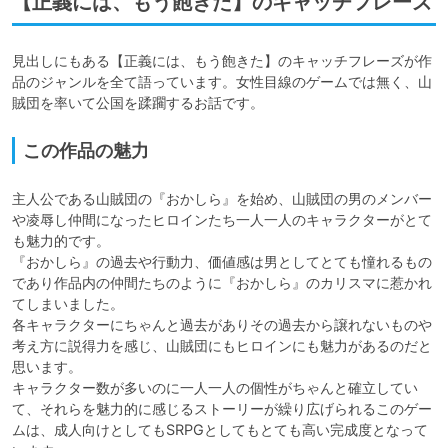
【正義には、もう飽きた】のキャッチフレーズ
見出しにもある【正義には、もう飽きた】のキャッチフレーズが作
品のジャンルを全て語っています。女性目線のゲームでは無く、山
この作品の魅力
主人公である山賊団の『おかしら』を始め、山賊団の男のメンバー
や凌辱し仲間になったヒロインたち一人一人のキャラクターがとて
も魅力的です。

『おかしら』の過去や行動力、価値感は男としてとても憧れるもの
であり作品内の仲間たちのように『おかしら』のカリスマに惹かれ
てしまいました。

各キャラクターにちゃんと過去がありその過去から譲れないものや
考え方に説得力を感じ、山賊団にもヒロインにも魅力があるのだと
思います。

キャラクター数が多いのに一人一人の個性がちゃんと確立してい
て、それらを魅力的に感じるストーリーが繰り広げられるこのゲー
ムは、成人向けとしてもSRPGとしてもとても高い完成度となって