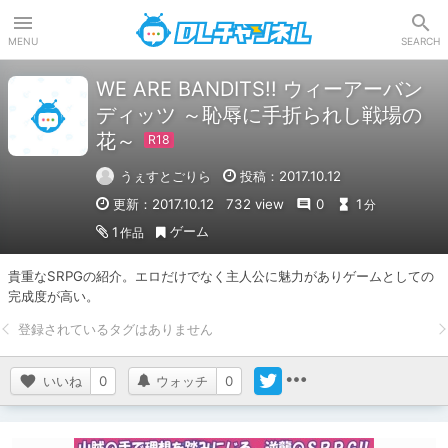
DLチャンネル
MENU
SEARCH
WE ARE BANDITS!! ウィーアーバン
ディッツ ～恥辱に手折られし戦場の
花～
うぇすとごりら
投稿：2017.10.12
更新：2017.10.12
732 view
0
1
分
ゲーム
1
作品
貴重なSRPGの紹介。エロだけでなく主人公に魅力がありゲームとしての
完成度が高い。
いいね
0
ウォッチ
0