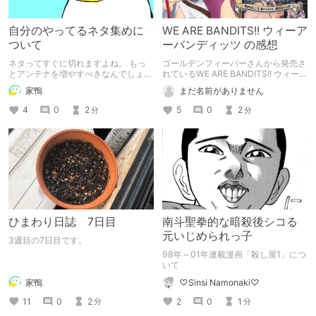
自分のやってるネタ集めに
WE ARE BANDITS!! ウィーア
ついて
ーバンディッツ の感想
ネタってすぐに切れますよね。 もっ
ゴールデンフィーバーさんから発売さ
とアンテナを増やすべきなんでしょう
れているWE ARE BANDITS!! ウィーア
か？
ーバンディッツ ～恥辱に手折られし
家鴨
まだ名前がありません
戦場の花～の感想です。
4
0
2
5
0
2
分
分
ひまわり日誌 7日目
南斗聖拳的な暗殺後シコる
元いじめられっ子
3週目の7日目です。
98年～01年連載漫画「殺し屋1」につ
いて
家鴨
♡Sinsi Namonaki♡
11
0
2
2
0
1
分
分