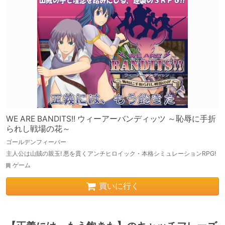
WE ARE BANDITS!! ウィーアーバンディッツ ～恥辱に手折
られし戦場の花～
ゴールデンフィーバー
主人公は山賊の親玉! 悪を貫くアンチヒロイック・本格シミュレーションRPG!
ゲーム
買いに行く