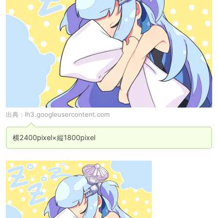
出典：
lh3.googleusercontent.com
横2400pixel×縦1800pixel