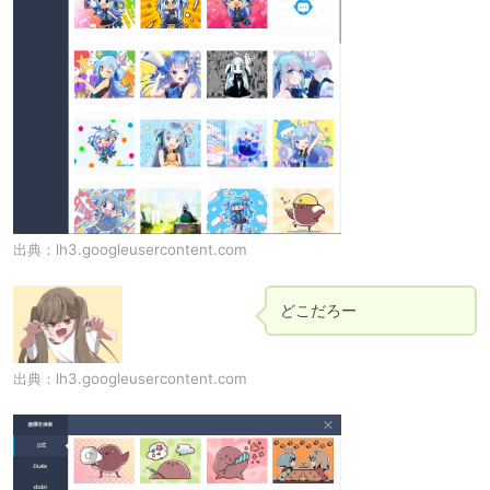
出典：
lh3.googleusercontent.com
どこだろー
出典：
lh3.googleusercontent.com