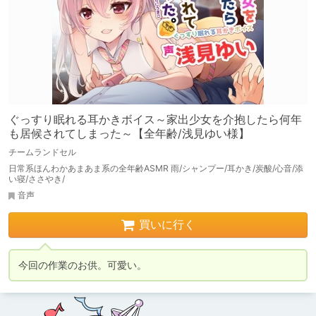
ぐっすり眠れる耳かきボイス～家出少女を介抱したら何年
も居候されてしまった～【全年齢/浅見ゆい様】
チームランドセル
日常系ほんわかあまあま系の全年齢ASMR 雨/シャンプー/耳かき/炭酸/心音/添
い寝/ささやき/
音声
買いに行く
今回の作業のお供。可愛い。