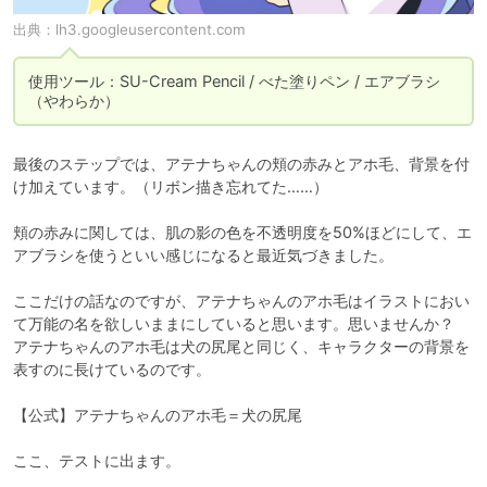
出典：
lh3.googleusercontent.com
使用ツール：SU-Cream Pencil / べた塗りペン / エアブラシ
（やわらか）
最後のステップでは、アテナちゃんの頬の赤みとアホ毛、背景を付
け加えています。（リボン描き忘れてた……）

頬の赤みに関しては、肌の影の色を不透明度を50%ほどにして、エ
アブラシを使うといい感じになると最近気づきました。

ここだけの話なのですが、アテナちゃんのアホ毛はイラストにおい
て万能の名を欲しいままにしていると思います。思いませんか？

アテナちゃんのアホ毛は犬の尻尾と同じく、キャラクターの背景を
表すのに長けているのです。

【公式】アテナちゃんのアホ毛＝犬の尻尾

ここ、テストに出ます。