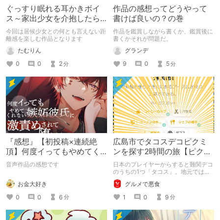
ぐっすり眠れる耳かきボイ
作品の感想ってどうやって
ス～家出少女を介抱したら
書けば良いの？の巻
何年も居候されてしまった
今回は居候少女との何とも言えない距
作品を鑑賞しながら書くか、鑑賞後に
～
離感を楽しむ作品となります
書くかそれが問題だ。
たむりん
グランデ
0
0
2
9
0
5
分
分
『感想』【初投稿×連続絶
広島市でタコスデコピクミ
頂】何度イってもやめてく
ンを探す2時間の旅【ピクミ
れない嫉妬彼氏に激責めさ
ンブルーム / Pikmin
音声作品の感想です
日本のプレイヤーからすると難関デコ
れて堕とされる。
Bloom】
のうちの1つ「タコス」。地元では見
つけられなかった男が広島で探す旅を
お金大好き
グルメで悪食
お送りします。ねくすと5月のテーマ
「お出かけの記録」。
0
0
6
1
0
9
分
分