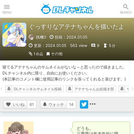
DLチャンネル
MENU
SEARCH
ぐっすりなアテナちゃんを描いたよ
残機0
投稿：2024.01.05
更新：2024.01.05
563 view
9
5
分
その他
1
作品
寝てるアテナちゃんのサムネイルがないな～と思ったので描きました。

DLチャンネル内に限り、自由にお使いください。

(本記事のコメント欄に使用記事のリンクを張ってくれると喜びます。)
DLチャンネルサムネイル投稿
アテナちゃんお絵描き部
サム
いいね
61
ウォッチ
14
どうも。

三重県は年末年始に限