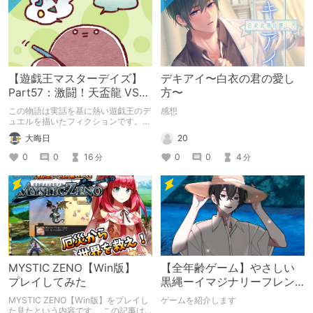
【遊戯王マスターデイズ】
デキアイ〜白衣の君の愛し
Part57：激闘！天盃龍 VS
方〜
千年D【架空デュエル】
この物語は実話を基に熱い遊戯王のデ
感想
ュエルを描いたフィクションです。
（自分用メモ：2025-05-14）
20
大晦日
0
0
4
0
0
16
分
分
MYSTIC ZENO【Win版】
【全年齢ゲーム】やさしい
プレイしてみた
黒縄ーイマジナリーフレン
ドの「彼」と過ごすおぼん
MYSTIC ZENO【Win版】をプレイし
ゲームを紹介します
やすみー
た見たという内容です。 この記事は