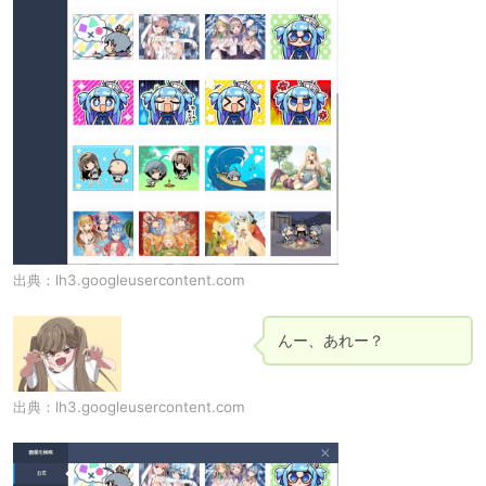
出典：
lh3.googleusercontent.com
んー、あれー？
出典：
lh3.googleusercontent.com