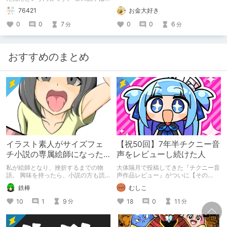
通常のクリエイターズ記事です。
お金大好き
76421
0
0
6
0
0
7
分
分
おすすめのまとめ
イラスト素人がサイズフェ
【祝50回】7年半チクニー音
チ小説の専属絵師になった
声をレビューし続けた人
お話
私が絵師となり、挫折するまでの物
大体隔月で投稿してきた『チクニー音
語。 興味を持ったら、小説の方も読
声作品レビュー』がついに【その
んで欲しいなって感じ 私の絵を使っ
50】を迎えました！ 約7年半チクニー
鉄棒
むしこ
てくれてる小説書きさんのページＵＲ
し続け、おシコり報告をしてきただけ
Ｌ
ですけど記念は記念。 皆様への感謝
10
1
9
18
0
11
分
分
https://www.pixiv.net/users/341489
を伝えたり、これまでの投稿を振り返
73/novels?p=1
ります。