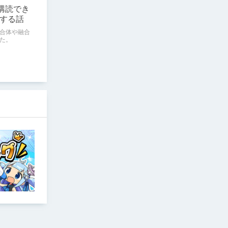
eで購読でき
する話
合体や融合
た。