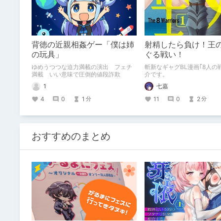
背徳の近親相姦ゲー「僕は姉
射精したら負け！王
の玩具」
ぐる戦い！
ゆめうつつな迫力満載の演出 フェチ
斬新なギャグBL漫画｢8人の
満載 いい意味で圧倒的値段詐欺
介です。
1
七嘉
4
0
1
11
0
2
分
分
おすすめのまとめ