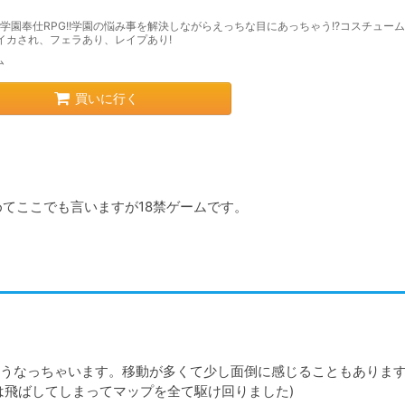
学園奉仕RPG!!学園の悩み事を解決しながらえっちな目にあっちゃう!?コスチュー
!イカされ、フェラあり、レイプあり!
ム
買いに行く
めてここでも言いますが18禁ゲームです。
うなっちゃいます。移動が多くて少し面倒に感じることもありま
は飛ばしてしまってマップを全て駆け回りました)