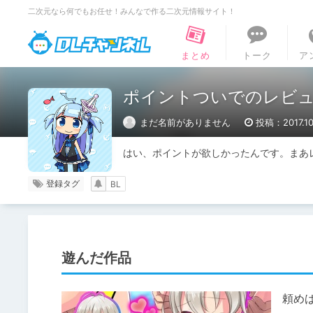
二次元なら何でもお任せ！みんなで作る二次元情報サイト！
DLチャンネル
まとめ
トーク
ア
ポイントついでのレビ
まだ名前がありません
投稿：2017.10
はい、ポイントが欲しかったんです。まあ
登録タグ
BL
遊んだ作品
頼めば