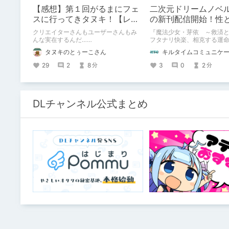
【感想】第１回がるまにフェ
二次元ドリームノベ
スに行ってきタヌキ！【レ
の新刊配信開始！性
ポ】
巻く、ファンタジー
クリエイターさんもユーザーさんもみ
『魔法少女・芽依 ～救済
開幕！
んな実在するんだ……
フタナリ快楽、相克する運
ち～』 小説：089タロー 
タヌキのとぅーこさん
鳩春 一気に上・下巻が同時
29
2
8
3
0
2
分
分
DLチャンネル公式まとめ