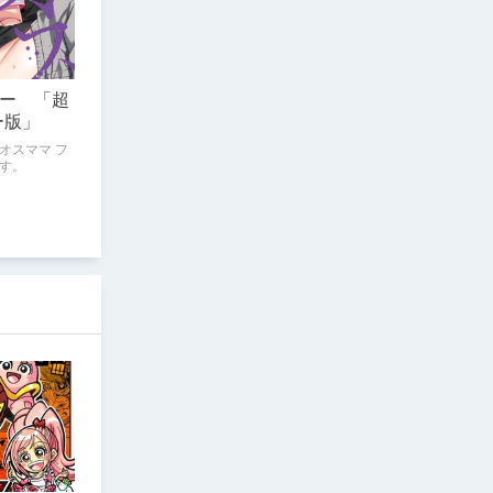
ー 「超
ー版」
オスママ フ
す。