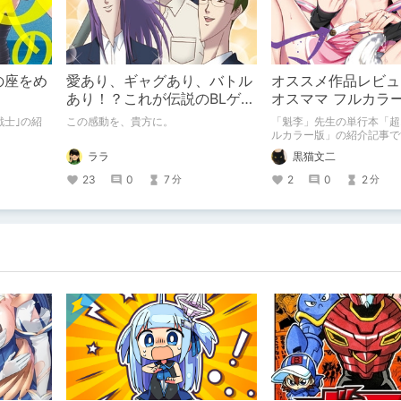
の座をめ
愛あり、ギャグあり、バトル
オススメ作品レビュ
あり！？これが伝説のBLゲー
オスママ フルカラ
ム『学園ハンサム』だ！！
戦士｣の紹
この感動を、貴方に。
「魁李」先生の単行本「超
ルカラー版」の紹介記事で
ララ
黒猫文二
23
0
7
2
0
2
分
分