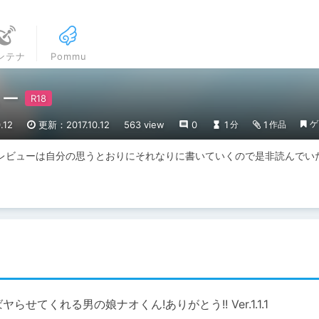
ンテナ
Pommu
ュー
ゲ
.12
更新：2017.10.12
563 view
0
1
1
分
作品
レビューは自分の思うとおりにそれなりに書いていくので是非読んでい
ヤらせてくれる男の娘ナオくん!ありがとう!! Ver.1.1.1