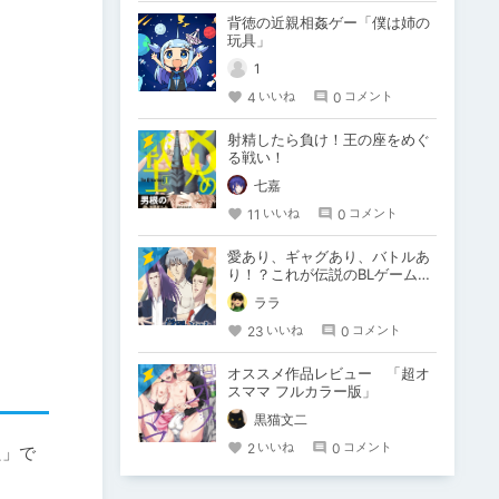
背徳の近親相姦ゲー「僕は姉の
玩具」
1
4
0
いいね
コメント
射精したら負け！王の座をめぐ
る戦い！
七嘉
11
0
いいね
コメント
愛あり、ギャグあり、バトルあ
り！？これが伝説のBLゲーム
『学園ハンサム』だ！！
ララ
23
0
いいね
コメント
オススメ作品レビュー 「超オ
スママ フルカラー版」
黒猫文二
2
0
いいね
コメント
た」で