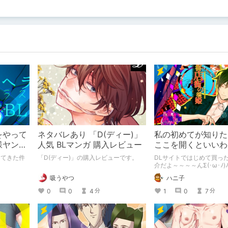
をやって
ネタバレあり 「D(ディー)」
私の初めてが知りた
様ヤンデ
人気 BLマンガ 購入レビュー
ここを開くといいわ
ってきた件
「D(ディー)」の購入レビューです。
DLサイトではじめて買っ
介だよ～～～～んΣ(･ω･ﾉ
吸うやつ
ハニ子
0
0
4
1
0
7
分
分