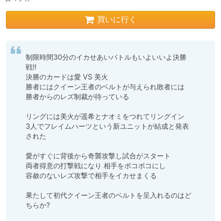
買いに行く
制限時間30分のイカせあいバトルもいよいいよ決勝
戦!!

決勝のカードは愛 VS 美火 

勝者にはクイーン王者のベルトが与えられ敗者には

勝者からのレズ制裁が待っている

リングには美火が遥希とナオミをつれてリングイン

3人でフレイムハーツという新ユニットが結成と発表
された

愛がすぐに背後から奇襲攻撃し試合がスタート

両者得意の打撃戦になり 相手をボコボコにし

容赦のないレズ攻撃で相手をイカせまくる

果たして初代クイーン王者のベルトを呈入れるのはど
ちらか?
