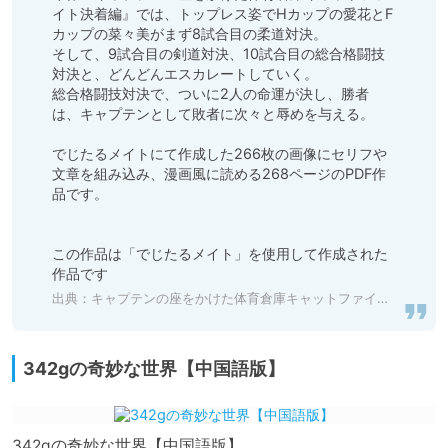
イト決着編』では、トップレス姿でHカップの愛花とF
カップの菜々美がまず8試合目の柔道対決。

そして、9試合目の剣道対決、10試合目の総合格闘技
対決と、どんどんエスカレートしていく。

総合格闘技対決で、ついに2人の命運が決し、勝者
は、キャプテンとして敗者に次々と辱めを与える。

でじたるメイトにて作成した266枚の画像にセリフや
文章を組み込み、漫画風に読める268ページのPDF作
品です。 

この作品は「でじたるメイト」を使用して作成された
作品です
出典：
キャプテンの座をかけた体育倉庫キャットファイト決着編 [ヒロ ワークス] | DLsite 同人 - R18
342gの奇妙な世界【中国語版】
342gの奇妙な世界【中国語版】