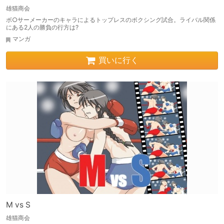
雄猫商会
ボ○サーメーカーのキャラによるトップレスのボクシング試合。ライバル関係
にある2人の勝負の行方は?
マンガ
買いに行く
M vs S
雄猫商会