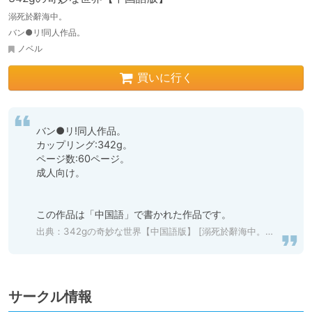
溺死於辭海中。
バン●リ!同人作品。
ノベル
買いに行く
バン●リ!同人作品。

カップリング:342g。

ページ数:60ページ。

成人向け。 

この作品は「中国語」で書かれた作品です。
出典：
342gの奇妙な世界【中国語版】 [溺死於辭海中。] | DLsite 同人 - R18
サークル情報