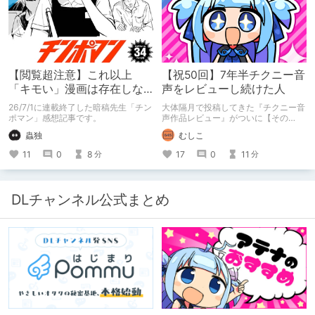
【閲覧超注意】これ以上
【祝50回】7年半チクニー音
「キモい」漫画は存在しな
声をレビューし続けた人
い？チンポマンとかいう
26/7/1に連載終了した暗稿先生「チン
大体隔月で投稿してきた『チクニー音
「魂の殺人」の完成形
ポマン」感想記事です。
声作品レビュー』がついに【その
50】を迎えました！ 約7年半チクニー
蟲独
むしこ
し続け、おシコり報告をしてきただけ
ですけど記念は記念。 皆様への感謝
11
0
8
17
0
11
分
分
を伝えたり、これまでの投稿を振り返
ります。
DLチャンネル公式まとめ