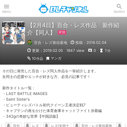
DLチャンネル
MENU
SEARCH
【2月4日】百合・レズ作品 新作紹
介【同人】
百合・レズ発信基地
投稿：2019.02.04
更新：2019.02.05
1847 view
0
1
分
マンガ
10
作品
その日に発売した百合・レズ同人作品を一挙紹介します。

女同士の恋愛やエッチが好きな方、必見の記事です！

新作タイトル一覧：

・LAST BATTLE IMAGES

・Saint Sister's

・ビューティレズバトル初代クイーン王者決定戦7

・キャプテンの座をかけた体育倉庫キャットファイト決着編

・342gの奇妙な世界【中国語版】
百合
レズ
レズ/女同士
百合・レズ発信基地