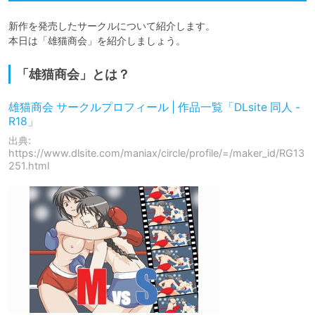
新作を発売したサークルについて紹介します。

本日は「雄猫商会」を紹介しましょう。
「雄猫商会」とは？
雄猫商会 サークルプロフィール | 作品一覧「DLsite 同人 -
R18」
出典:
https://www.dlsite.com/maniax/circle/profile/=/maker_id/RG13
251.html