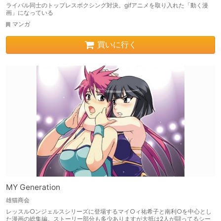
ライバル同士のトップレスボクシング対決。gifアニメを取り入れた「動く漫
画」になっている
マンガ
買いに行く
MY Generation
雄猫商会
レッスル○ンジェルスシリーズに登場するマイ○ィ祐希子と南利○を中心とし
た漫画の総集編。ストーリー部分も多少ありますが大抵は2人が闘ってるシー