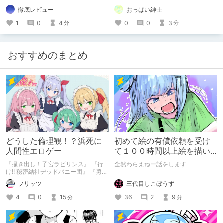
す
徹底レビュー
おっぱい紳士
1
0
4
0
0
3
分
分
おすすめのまとめ
どうした倫理観！？浜死に
初めて絵の有償依頼を受け
人間性エロゲー
て１００時間以上絵を描い
た話
『掻き出し！子宮ラビリンス』 『行
全然わらえねー話をします
け!! 秘密結社デッドバニー団』 『勇者
ミアとツンツン猫サキュバス ~それで
三代目しこぼうず
フリッツ
も勇者はコロせない!~』 『めいどいん
めいど！』 本記事はねくすとテーマ
36
2
9
4
0
15
分
分
「人に薦めづらいけど好きな作
品」”ではない”です。 好きだったら人
に薦めるのは当たり前だよなぁ！？