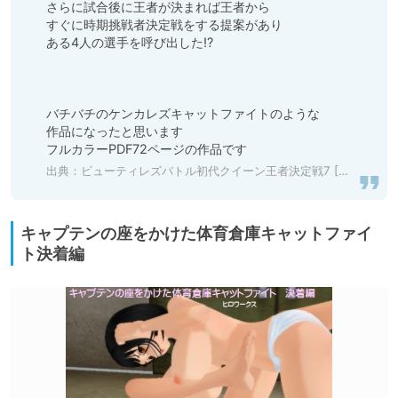
さらに試合後に王者が決まれば王者から

すぐに時期挑戦者決定戦をする提案があり

ある4人の選手を呼び出した!?

バチバチのケンカレズキャットファイトのような

作品になったと思います

フルカラーPDF72ページの作品です
出典：
ビューティレズバトル初代クイーン王者決定戦7 [同人サークル ルナ] | DLsite 同人 - R18
キャプテンの座をかけた体育倉庫キャットファイ
ト決着編