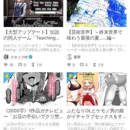
【大型アップデート】伝説
【芸術音声】～終末世界で
の同人ゲーム「Teaching
味わう最後の夏……編～
Feeling」が5周年！
おめでとうございます！ 「Teaching
『【終末百合音声】イルミラージュ・
Feeling」が11月28日に5周年を迎え
ソーダ 〜終わる世界と夏の夢〜【CV:
ました！ 記念すべき5周年記念、既存
奥野香耶】』
スタッフM
重華
ユーザーも新規ユーザーも、この機会
にシルヴィちゃんに会いにいきません
16
0
1
0
0
1
分
分
か？
《2000字》1作品ガチレビュ
ふたなりOLとケモノ男の娘
ー「お店の手伝いでクリ堕
がイチャラブセックスをす
ちする看板娘」
る同人誌の紹介【日々草
「お店の手伝いでクリ堕ちする看板
日々草話さんの「男の狐(娘)はフタナ
話】
娘」のガチレビュー
リお姉さんに恩返したい!」の紹介で