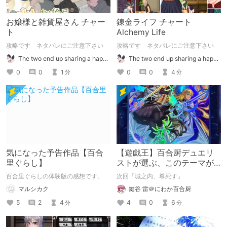
お嬢様と雑貨屋さん チャー
錬金ライフ チャート
ト
Alchemy Life
攻略です ネタバレにご注意下さい
攻略です ネタバレにご注意下さい
The two end up sharing a happy kiss【二人は幸せな接吻をして終了】
The two end up sharing a happy kiss【二人は幸せな接吻をして終了】
0
0
1
0
0
4
分
分
気になった予告作品【百合
【遊戯王】百合厨デュエリ
里ぐらし】
ストが選ぶ、このテーマが
尊い！その２
百合里ぐらしの体験版の感想です。
次回「城之内、尊死す」
マルシカク
鍵谷 雷＠にわか百合厨
5
2
4
4
0
6
分
分