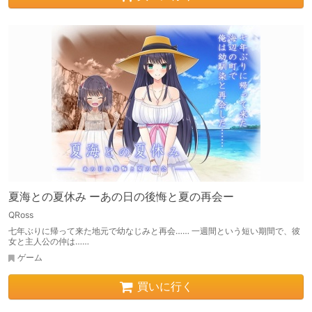
夏海との夏休み ーあの日の後悔と夏の再会ー
QRoss
七年ぶりに帰って来た地元で幼なじみと再会…… 一週間という短い期間で、彼
女と主人公の仲は……
ゲーム
買いに行く