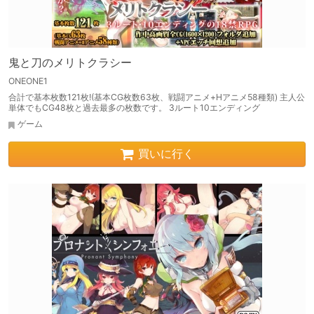
鬼と刀のメリトクラシー
ONEONE1
合計で基本枚数121枚!(基本CG枚数63枚、戦闘アニメ+Hアニメ58種類) 主人公
単体でもCG48枚と過去最多の枚数です。 3ルート10エンディング
ゲーム
買いに行く