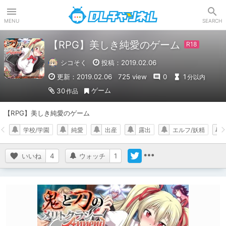
DLチャンネル
MENU
SEARCH
【RPG】美しき純愛のゲーム
シコそく
投稿：2019.02.06
更新：2019.02.06
725 view
0
1
分以内
ゲーム
30
作品
【RPG】美しき純愛のゲーム
学校/学園
純愛
出産
露出
エルフ/妖精
いいね
4
ウォッチ
1