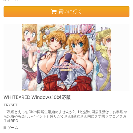
買いに行く
WHITE×RED Windows10対応版
TRYSET
「私達とえっちOKの同居生活始めませんか?」H公認の同居生活は、お料理や
ら水着やら楽しいイベントも盛りだくさん!!巫女さん同居Ｘ学園ラブコメＸお
手軽RPG
ゲーム