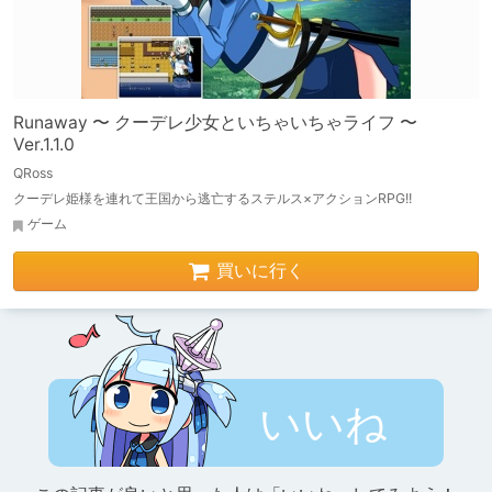
Runaway 〜 クーデレ少女といちゃいちゃライフ 〜
Ver.1.1.0
QRoss
クーデレ姫様を連れて王国から逃亡するステルス×アクションRPG!!
ゲーム
買いに行く
いいね