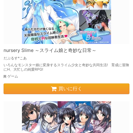
nursery Slime ～スライム娘と奇妙な日常～
だぶるす*こあ
いろんなモンスター娘に変身するスライム少女と奇妙な共同生活! 育成に冒険
にH、大忙しの純愛RPG!
ゲーム
買いに行く