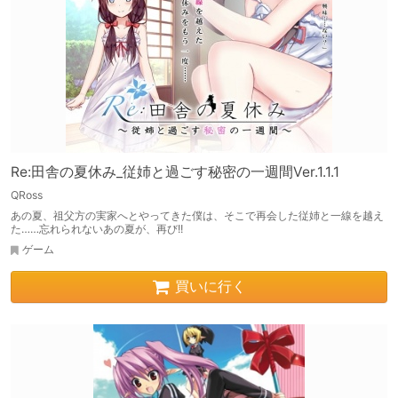
Re:田舎の夏休み_従姉と過ごす秘密の一週間Ver.1.1.1
QRoss
あの夏、祖父方の実家へとやってきた僕は、そこで再会した従姉と一線を越え
た……忘れられないあの夏が、再び!!
ゲーム
買いに行く