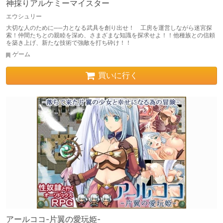
神採りアルケミーマイスター
エウシュリー
大切な人のために──力となる武具を創り出せ！ 工房を運営しながら迷宮探
索！仲間たちとの親睦を深め、さまざまな知識を探求せよ！！他種族との信頼
を築き上げ、新たな技術で強敵を打ち砕け！！
ゲーム
買いに行く
アールココ-片翼の愛玩姫-