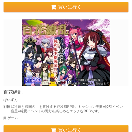
買いに行く
百花繚乱
ぽいずん
戦国武将達と戦国の世を冒険する純和風RPG。ミッション失敗=陵辱イベン
ト 宿屋=純愛イベントの両方を楽しめるエッチなRPGです。
ゲーム
買いに行く