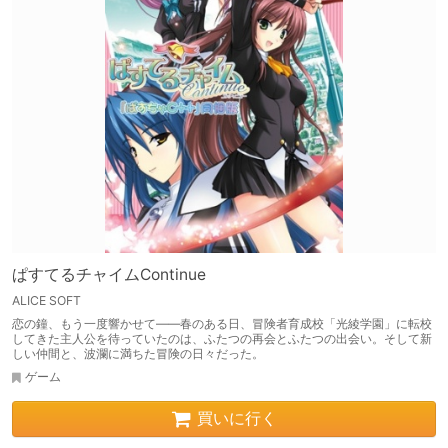
ぱすてるチャイムContinue
ALICE SOFT
恋の鐘、もう一度響かせて——春のある日、冒険者育成校「光綾学園」に転校
してきた主人公を待っていたのは、ふたつの再会とふたつの出会い。そして新
しい仲間と、波瀾に満ちた冒険の日々だった。
ゲーム
買いに行く