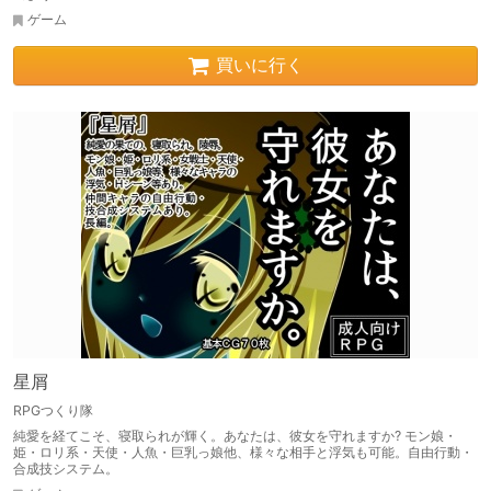
ゲーム
買いに行く
星屑
RPGつくり隊
純愛を経てこそ、寝取られが輝く。あなたは、彼女を守れますか? モン娘・
姫・ロリ系・天使・人魚・巨乳っ娘他、様々な相手と浮気も可能。自由行動・
合成技システム。