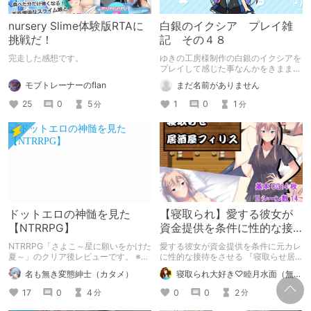
nursery Slime体験版RTAに
白銀のイクシア プレイ雑
挑戦だ！
記 その４８
完走した感想です。
ゆきの工房様制作の白銀のイクシアを
プレイして感じた事なんかをきままに
書く記事 その４８
モブトレーナーのflan
まだ名前がありません
25
0
5
1
0
1
分
分
ドットエロの神髄を見た
【寝取られ】愛する彼女が
【NTRRPG】
資金提供を条件に性的な接
待を！？寝取らせ居酒屋フ
NTRRPG「さよこ～星に願いをかけた
愛する彼女が資金提供を条件に元カレ
ィリス【寝取らせ】
夏～」のクリア後レビューです。 ※ネ
に性的な接待をさせる 『寝取らせ居
タバレ注意。気になる方はご注意くだ
酒屋フィリス』の紹介まとめです。
名も無き変態紳士（カタメ）
寝取られ大好き♡睦月水面（無様や洗脳シチュも好きだよっ！）
さい。
17
0
4
0
0
2
分
分