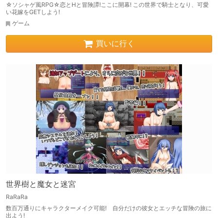
☆ソシャゲ風RPG☆恋とHと冒険譚!ここに開幕! この世界で騎士となり、可愛
い花嫁をGETしよう!
ゲーム
買いに行く
世界樹と魔女と迷宮
RaRaRa
数百万通りにキャラクターメイク可能! 自分だけの彼女とエッチな冒険の旅に
出よう!