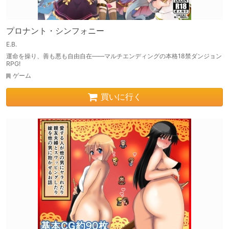
プロナント・シンフォニー
E.B.
運命を操り、善も悪も自由自在――マルチエンディングの本格18禁ダンジョン
RPG!
ゲーム
買いに行く