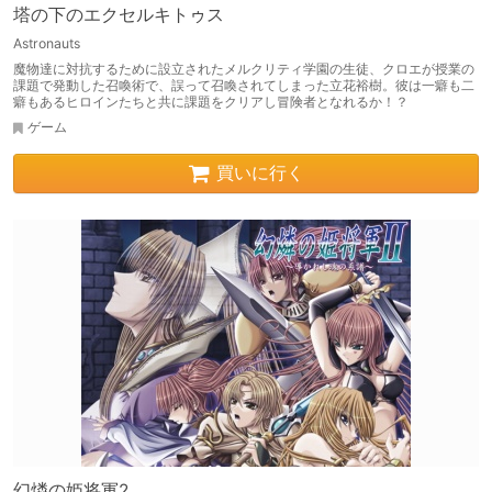
塔の下のエクセルキトゥス
Astronauts
魔物達に対抗するために設立されたメルクリティ学園の生徒、クロエが授業の
課題で発動した召喚術で、誤って召喚されてしまった立花裕樹。彼は一癖も二
癖もあるヒロインたちと共に課題をクリアし冒険者となれるか！？
ゲーム
買いに行く
幻燐の姫将軍2