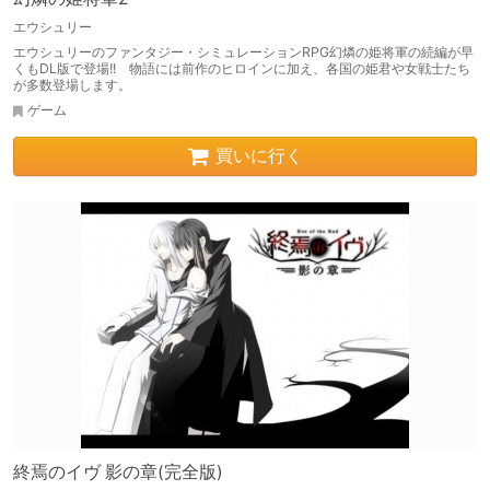
エウシュリー
エウシュリーのファンタジー・シミュレーションRPG幻燐の姫将軍の続編が早
くもDL版で登場!! 物語には前作のヒロインに加え、各国の姫君や女戦士たち
が多数登場します。
ゲーム
買いに行く
終焉のイヴ 影の章(完全版)