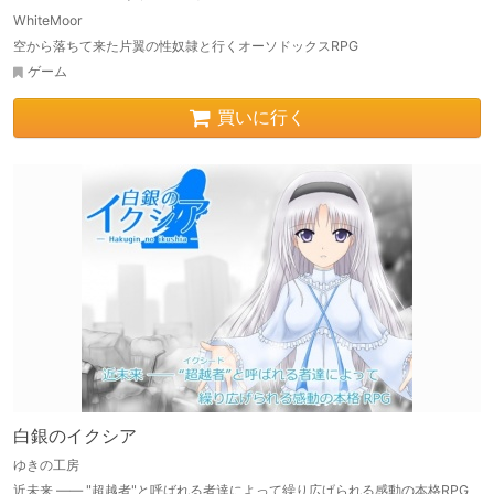
WhiteMoor
空から落ちて来た片翼の性奴隷と行くオーソドックスRPG
ゲーム
買いに行く
白銀のイクシア
ゆきの工房
近未来 ―― "超越者"と呼ばれる者達によって繰り広げられる感動の本格RPG