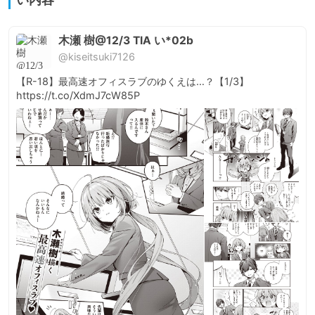
木瀬 樹@12/3 TIA い*02b
@kiseitsuki7126
【R-18】最高速オフィスラブのゆくえは…？【1/3】 
https://t.co/XdmJ7cW85P