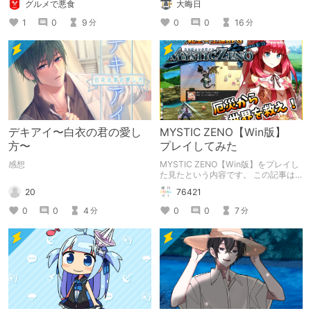
グルメで悪食
大晦日
お送りします。ねくすと5月のテーマ
「お出かけの記録」。
1
0
9
0
0
16
分
分
デキアイ〜白衣の君の愛し
MYSTIC ZENO【Win版】
方〜
プレイしてみた
感想
MYSTIC ZENO【Win版】をプレイし
た見たという内容です。 この記事は
通常のクリエイターズ記事です。
20
76421
0
0
4
0
0
7
分
分