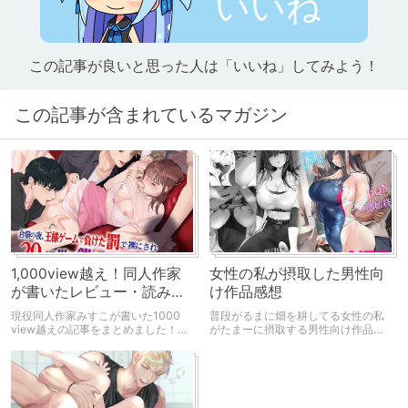
いいね
この記事が良いと思った人は「いいね」してみよう！
この記事が含まれているマガジン
1,000view越え！同人作家
女性の私が摂取した男性向
が書いたレビュー・読み物
け作品感想
記事
現役同人作家みすこが書いた1000
普段がるまに畑を耕してる女性の私
view越えの記事をまとめました！レ
がたまーに摂取する男性向け作品の
ビュー記事はぜひ作品ご購入の参考
感想です。
にしてください♪ 読み物は箸休めに
どうぞ★