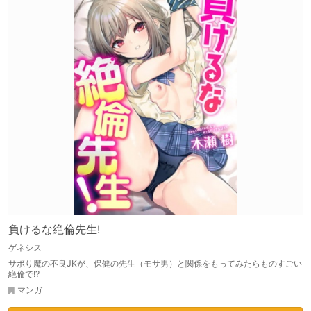
負けるな絶倫先生!
ゲネシス
サボり魔の不良JKが、保健の先生（モサ男）と関係をもってみたらものすごい
絶倫で!?
マンガ