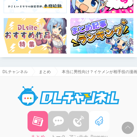
DLチャンネル
まとめ
本当に男性向け？イケメンが相手役の漫画「Cr
DLチャ
まとめ
トーク
アンテナ
Pommu