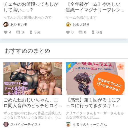
チェキのお値段ってもしか
【全年齢ゲーム】やさしい
して高い……？
黒縄ーイマジナリーフレン
ドの「彼」と過ごすおぼん
ってふと思う瞬間があったので
ゲームを紹介します
やすみー
あひるカモ
お金大好き
4
0
3
0
0
6
分
分
おすすめのまとめ
ごめんねおじいちゃん、エ
【感想】第１回がるまにフ
ロ同人音声のビッチヒロイ
ェスに行ってきタヌキ！
ンに名前使って～過去作品
【レポ】
ずっと頭の中にあって作品に反映した
クリエイターさんもユーザーさんもみ
コンセプトを思い出そう～
ようなしてないような設定とか、うち
んな実在するんだ……
のヒロイン達の名づけの法則とかを頭
スパイダーテイスト
タヌキのとぅーこさん
の中の映●研の金●さんに「そこにあ