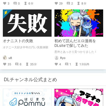
っちゃいけねえんだよ」といわれたの
3
0
6
29
2
8
分
分
でとりあえず垂れ流します。
オナニストの失敗
初めて読んだエロ漫画を
DLsiteで探してみた
オナニー大好き中年の汚い失敗体験
意外とあっさり見つかりました！
u8
Ryo
35
6
35
4
1
1
分
分以内
DLチャンネル公式まとめ