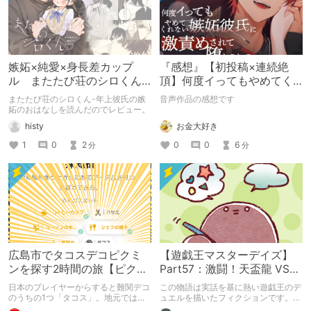
嫉妬×純愛×身長差カップ
『感想』【初投稿×連続絶
ル またたび荘のシロくん-
頂】何度イってもやめてく
年上彼氏の嫉妬のおはなし
れない嫉妬彼氏に激責めさ
またたび荘のシロくん-年上彼氏の嫉
音声作品の感想です
れて堕とされる。
妬のおはなしを読んだのでレビュー。
お金大好き
histy
0
0
6
1
0
2
分
分
広島市でタコスデコピクミ
【遊戯王マスターデイズ】
ンを探す2時間の旅【ピクミ
Part57：激闘！天盃龍 VS
ンブルーム / Pikmin
千年D【架空デュエル】
日本のプレイヤーからすると難関デコ
この物語は実話を基に熱い遊戯王のデ
Bloom】
のうちの1つ「タコス」。地元では見
ュエルを描いたフィクションです。
つけられなかった男が広島で探す旅を
（自分用メモ：2025-05-14）