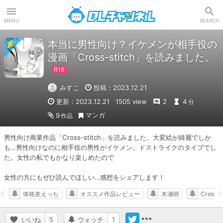
DLチャンネル
MENU
SEARCH
本当に男性向け？イケメンが相手役の
漫画「Cross-stitch」を読みました。
みすこ
投稿：2023.12.21
更新：2023.12.21
1505 view
2
4
分
マンガ
9
作品
男性向け商業作品「Cross-stitch」を読みました。大変絵が綺麗でしか
も…男性向けなのに相手役の男性がイケメン。ドストライクのタイプでし
た。女性の私でもかなり楽しめたので

女性の方にもぜひ読んでほしい…感想をシェアします！
体格差えっち
オススメ作品レビュー
木瀬樹
Cross-s
いいね
5
ウォッチ
1