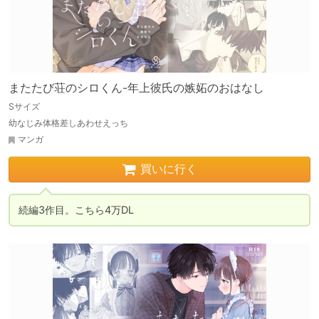
またたび荘のシロくん-年上彼氏の嫉妬のおはなし
Sサイズ
幼なじみ体格差しあわせえっち
マンガ
買いに行く
続編3作目。こちら4万DL