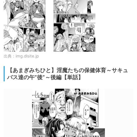
出典：
img.dlsite.jp
【あまぎみちひと】淫魔たちの保健体育～サキュ
バス達の午”後”～後編【単話】