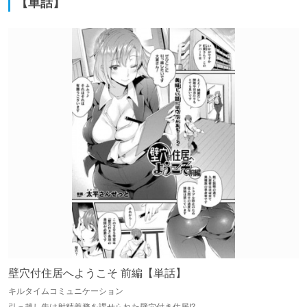
【単話】
壁穴付住居へようこそ 前編【単話】
キルタイムコミュニケーション
引っ越し先は射精義務を課せられた壁穴付き住居!?