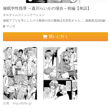
催眠学性指導 ～森川らいかの場合～前編【単話】
キルタイムコミュニケーション
催眠アプリを手にしたゲス教師の次の獲物は生意気ギャル……連載第2話前編!
マンガ
買いに行く
出典：
img.dlsite.jp