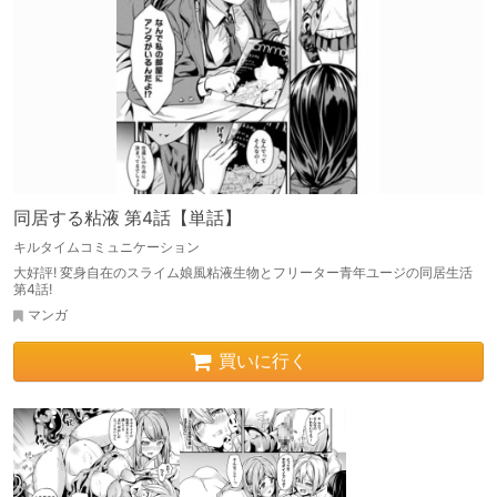
同居する粘液 第4話【単話】
キルタイムコミュニケーション
大好評! 変身自在のスライム娘風粘液生物とフリーター青年ユージの同居生活
第4話!
マンガ
買いに行く