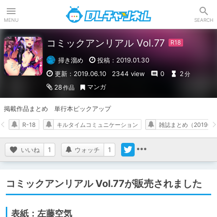
DLチャンネル
MENU
SEARCH
コミックアンリアル Vol.77
掃き溜め
投稿：2019.01.30
更新：2019.06.10
2344 view
0
2
分
マンガ
28
作品
掲載作品まとめ　単行本ピックアップ
R-18
キルタイムコミュニケーション
雑誌まとめ（2019年
いいね
1
ウォッチ
1
コミックアンリアル Vol.77が販売されました
表紙：左藤空気