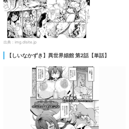
出典：
img.dlsite.jp
【しいなかずき】異世界娼館 第2話【単話】