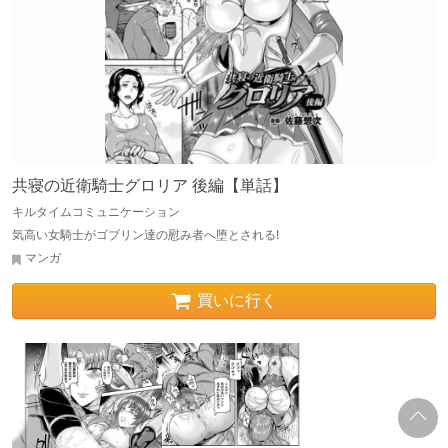
共寝の近衛騎士グロリア 後編【単話】
キルタイムコミュニケーション
気高い女騎士がゴブリン達の慰み者へ堕とされる!
マンガ
買いに行く