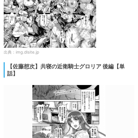
出典：
img.dlsite.jp
【佐藤想次】共寝の近衛騎士グロリア 後編【単
話】