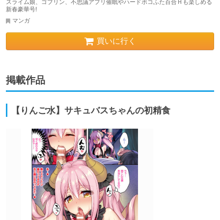
スライム娘、ゴブリン、不思議アプリ催眠やハードボコふた百合Ｈも楽しめる
新春豪華号!
マンガ
買いに行く
掲載作品
【りんご水】サキュバスちゃんの初精食