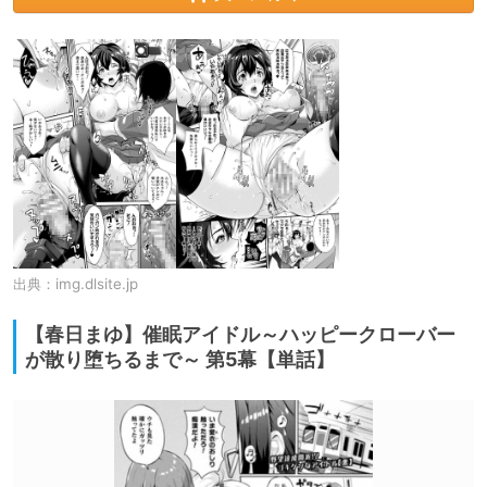
出典：
img.dlsite.jp
【春日まゆ】催眠アイドル～ハッピークローバー
が散り堕ちるまで～ 第5幕【単話】