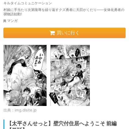
キルタイムコミュニケーション
村娘に手当たり次第陵辱を繰り返すクズ勇者に天罰がくだり――女体化勇者の
禊物語始動!
マンガ
買いに行く
出典：
img.dlsite.jp
【太平さんせっと】壁穴付住居へようこそ 前編