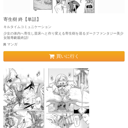
寄生樹 終【単話】
キルタイムコミュニケーション
少女の体内へ寄生し苗床へと作り変える寄生樹を巡るダークファンタジー美少
女陵辱劇最終話!
マンガ
買いに行く