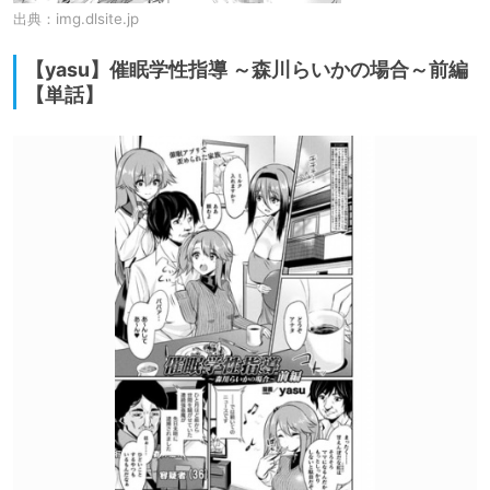
出典：
img.dlsite.jp
【yasu】催眠学性指導 ～森川らいかの場合～前編
【単話】