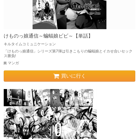
けものっ娘通信～蝙蝠娘ビビ～【単話】
キルタイムコミュニケーション
「けものっ娘通信」シリーズ第7弾は引きこもりの蝙蝠娘とイカせ合いセック
ス勝負!
マンガ
買いに行く