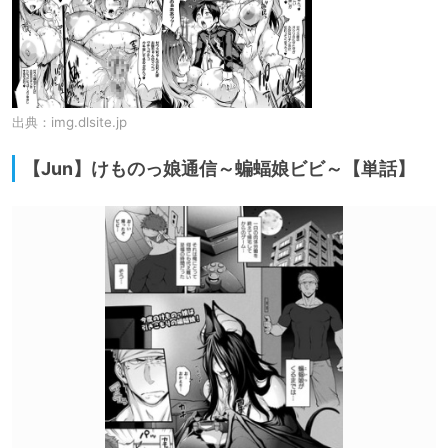
出典：
img.dlsite.jp
【Jun】けものっ娘通信～蝙蝠娘ビビ～【単話】