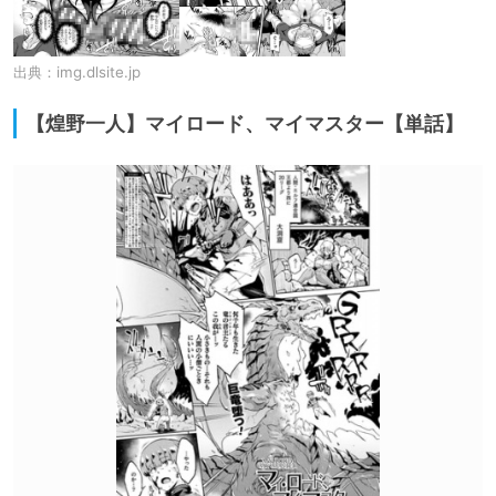
出典：
img.dlsite.jp
【煌野一人】マイロード、マイマスター【単話】