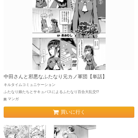
中田さんと邪悪なふたなり元カノ軍団【単話】
キルタイムコミュニケーション
ふたなり娘たちとサキュバスによるふたなり百合大乱交!?
マンガ
買いに行く