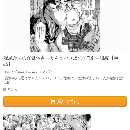
淫魔たちの保健体育～サキュバス達の午”後”～後編【単
話】
キルタイムコミュニケーション
淫魔学校に通うサキュバスJKシリーズ後編は、校外学習でJK二人が精液便所
に!?
マンガ
買いに行く