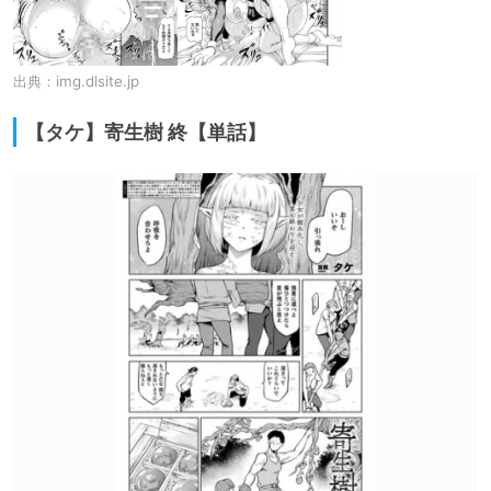
出典：
img.dlsite.jp
【タケ】寄生樹 終【単話】