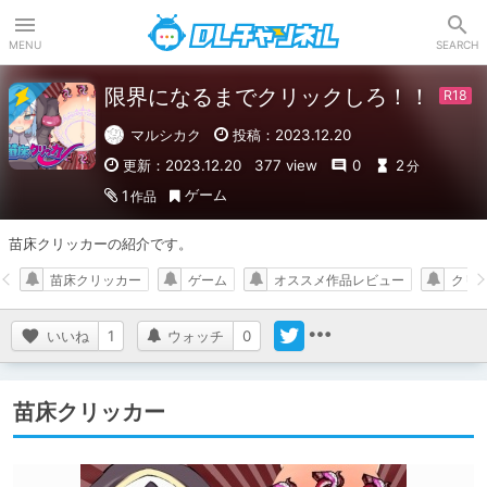
DLチャンネル
MENU
SEARCH
限界になるまでクリックしろ！！
マルシカク
投稿：2023.12.20
更新：2023.12.20
377 view
0
2
分
ゲーム
1
作品
苗床クリッカーの紹介です。
苗床クリッカー
ゲーム
オススメ作品レビュー
クリ
いいね
1
ウォッチ
0
苗床クリッカー