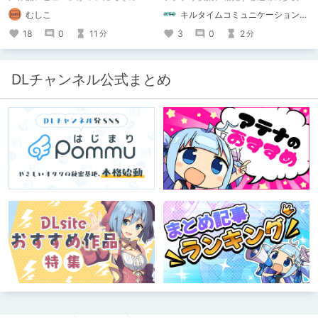
50】を迎えました！ 約7年半チクニー
ち～』 小説：089タロー イラス
むしこ
キルタイムコミュニケーション（KTC）の作品を一人でも多くの人に知ってほしい人
し続け、おシコり報告をしてきただけ
ト：鳩春 一気に上・下巻が同時配
ですけど記念は記念。 皆様への感謝
信！
18
0
11
3
0
2
分
分
を伝えたり、これまでの投稿を振り返
ります。
DLチャンネル公式まとめ