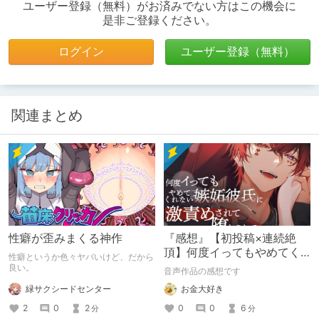
ユーザー登録（無料）がお済みでない方はこの機会に
是非ご登録ください。
ログイン
ユーザー登録（無料）
関連まとめ
性癖が歪みまくる神作
『感想』【初投稿×連続絶
頂】何度イってもやめてく
性癖というか色々ヤバいけど、だから
れない嫉妬彼氏に激責めさ
良い。
音声作品の感想です
れて堕とされる。
緑サクシードセンター
お金大好き
2
0
2
0
0
6
分
分