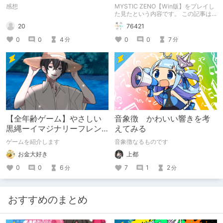
感想
MYSTIC ZENO【Win版】をプレイし
た見たという内容です。 この記事は
通常のクリエイターズ記事です。
20
76421
0
0
4
0
0
7
分
分
【全年齢ゲーム】やさしい
音象徴 かわいい響きを考
黒縄ーイマジナリーフレン
えてみる
ドの「彼」と過ごすおぼん
ゲームを紹介します
音象徴なるものです
やすみー
お金大好き
上都
0
0
6
7
1
2
分
分
おすすめのまとめ