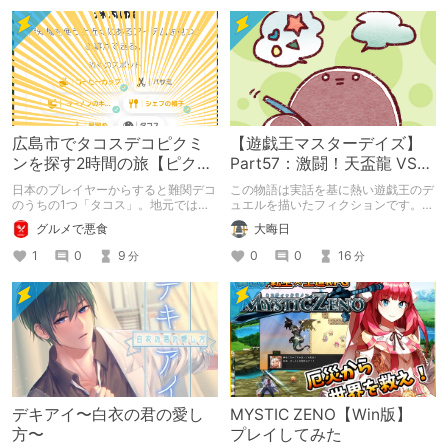
広島市でタコスデコピクミ
【遊戯王マスターデイズ】
ンを探す2時間の旅【ピクミ
Part57：激闘！天盃龍 VS
ンブルーム / Pikmin
千年D【架空デュエル】
日本のプレイヤーからすると難関デコ
この物語は実話を基に熱い遊戯王のデ
Bloom】
のうちの1つ「タコス」。地元では見
ュエルを描いたフィクションです。
つけられなかった男が広島で探す旅を
（自分用メモ：2025-05-14）
グルメで悪食
大晦日
お送りします。ねくすと5月のテーマ
「お出かけの記録」。
1
0
9
0
0
16
分
分
デキアイ〜白衣の君の愛し
MYSTIC ZENO【Win版】
方〜
プレイしてみた