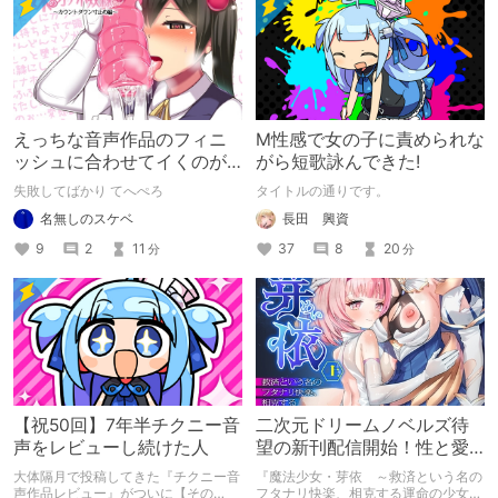
えっちな音声作品のフィニ
M性感で女の子に責められな
ッシュに合わせてイくのが
がら短歌詠んできた!
下手すぎる【失敗した話】
失敗してばかり てへぺろ
タイトルの通りです。
名無しのスケベ
長田 興資
9
2
11
37
8
20
分
分
【祝50回】7年半チクニー音
二次元ドリームノベルズ待
声をレビューし続けた人
望の新刊配信開始！性と愛
が渦巻く、ファンタジー官
大体隔月で投稿してきた『チクニー音
『魔法少女・芽依 ～救済という名の
能小説開幕！
声作品レビュー』がついに【その
フタナリ快楽、相克する運命の少女た