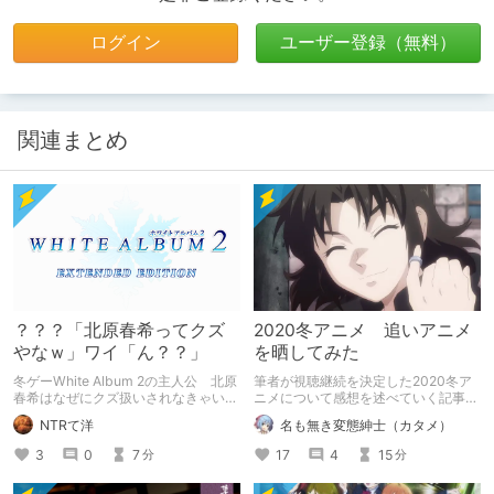
ログイン
ユーザー登録（無料）
関連まとめ
？？？「北原春希ってクズ
2020冬アニメ 追いアニメ
やなｗ」ワイ「ん？？」
を晒してみた
冬ゲーWhite Album 2の主人公 北原
筆者が視聴継続を決定した2020冬ア
春希はなぜにクズ扱いされなきゃいか
ニメについて感想を述べていく記事に
んのか
なります。 ※各アニメの第一話リンク
NTRて洋
名も無き変態紳士（カタメ）
を掲載しています。 ※1/17 恋する小
惑星が抜けていた為、追記
3
0
7
17
4
15
分
分