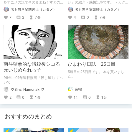
冬アニメの話でそのままねくすとのお
い」の紹介・感想記事です。 ・カク
題になるんじゃ…？（二度目） ※各ア
ヨムで原作小説無料公開中 ・ニコニ
名も無き変態紳士（カタメ）
名も無き変態紳士（カタメ）
ニメにはPVと第一話を併記していま
コ生放送で1/24振り返り一挙放送
す。 ※映像・画像は基本的に各公式サ
7
2
7
4
0
7
分
分
イトのモノをお借りしました。 ※誤字
修正しました
南斗聖拳的な暗殺後シコる
ひまわり日誌 25日目
元いじめられっ子
5週目の25日目です。 本を買いまし
た。
98年～01年連載漫画「殺し屋1」につ
いて
家鴨
♡Sinsi Namonaki♡
14
0
1
2
0
1
分
分
おすすめのまとめ