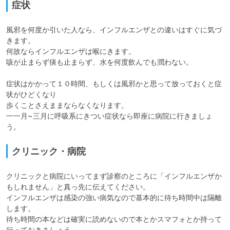
症状
風邪を何度か引いた人なら、インフルエンザとの違いはすぐに気づ
きます。

何故ならインフルエンザは喉にきます。

咳が止まらず痰も止まらず、水を何度飲んでも潤わない。

症状はかかって１０時間、もしくは風邪かと思って放っておくと症
状がひどくなり

歩くことさえままならなくなります。

一一月~三月に呼吸系にきつい症状なら即座に病院に行きましょ
う。
クリニック・病院
クリニックと病院にいってまず診察のところに「インフルエンザか
もしれません」と真っ先に伝えてください。

インフルエンザは感染の強い病気なので基本的に待ち時間中は隔離
します。

待ち時間の本などは確実に読めないので本とかスマフォとか持って
行っておきましょう。
