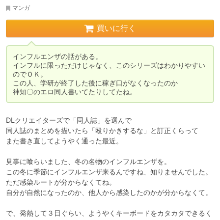
マンガ
買いに行く
インフルエンザの話がある。

インフルに限っただけじゃなく、このシリーズはわかりやすい
のでＯＫ。

この人、学研が終了した後に稼ぎ口がなくなったのか

神知〇のエロ同人書いてたりしてたね。
DLクリエイターズで「同人誌」を選んで

同人誌のまとめを描いたら「殴りかきするな」と訂正くらって

また書き直してようやく通った最近。

見事に喰らいました、冬の名物のインフルエンザを。

この冬に季節にインフルエンザ来るんですね、知りませんでした。

ただ感染ルートが分からなくてね。

自分が自然になったのか、他人から感染したのかが分からなくて。

で、発熱して３日ぐらい、ようやくキーボードをカタカタできるく