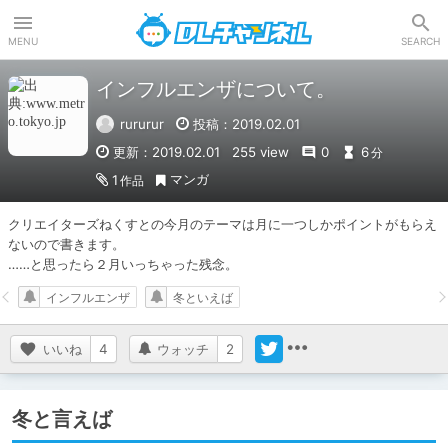
DLチャンネル
MENU
SEARCH
インフルエンザについて。
rururur
投稿：2019.02.01
更新：2019.02.01
255 view
0
6
分
マンガ
1
作品
クリエイターズねくすとの今月のテーマは月に一つしかポイントがもらえ
ないので書きます。

……と思ったら２月いっちゃった残念。
インフルエンザ
冬といえば
いいね
4
ウォッチ
2
冬と言えば