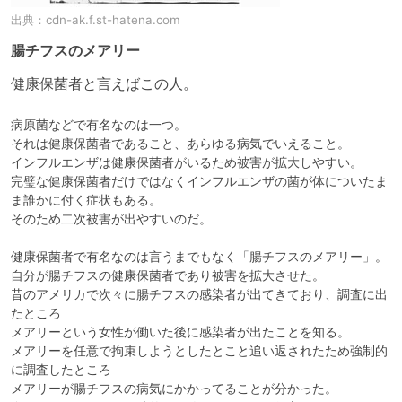
出典：
cdn-ak.f.st-hatena.com
腸チフスのメアリー
健康保菌者と言えばこの人。
病原菌などで有名なのは一つ。

それは健康保菌者であること、あらゆる病気でいえること。

インフルエンザは健康保菌者がいるため被害が拡大しやすい。

完璧な健康保菌者だけではなくインフルエンザの菌が体についたま
ま誰かに付く症状もある。

そのため二次被害が出やすいのだ。

健康保菌者で有名なのは言うまでもなく「腸チフスのメアリー」。

自分が腸チフスの健康保菌者であり被害を拡大させた。

昔のアメリカで次々に腸チフスの感染者が出てきており、調査に出
たところ

メアリーという女性が働いた後に感染者が出たことを知る。

メアリーを任意で拘束しようとしたとこと追い返されたため強制的
に調査したところ

メアリーが腸チフスの病気にかかってることが分かった。
