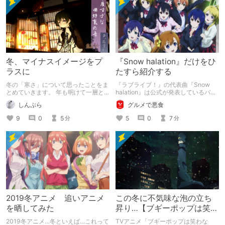
冬、マイナスイメージをプ
『Snow halation』だけをひ
ラスに
たすら紹介する
冬の「寒さ」について思ったことをま
『ラブライブ！』の代表曲『Snow
とめていきます。 年も明けて一層と
halation』は公式が発表しているバー
寒くなってきましたしね。
ジョンだけでも二桁存在する上、その
しんぷら
グルメで悪食
人気から数多くのCOVERがなされて
います。冬を代表するアニソンを色ん
9
0
5
5
0
7
分
分
なアレンジで聴いてみましょう。
2019冬アニメ 追いアニメ
この冬に不気味な泡の立ち
を晒してみた
昇り…【ブギーポップは笑わ
ない】
2019冬アニメ…冬といえば…これって
TVアニメ「ブギーポップは笑わな