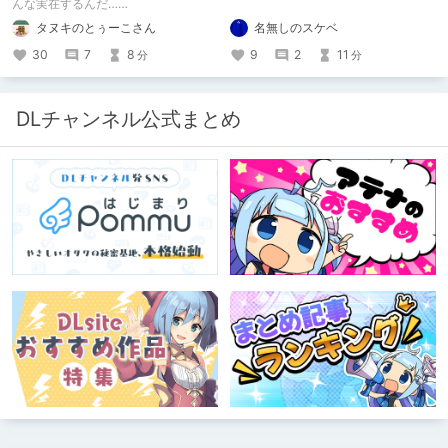
んな実在するんだ……
名無しのスケベ
タヌキのとぅーこさん
9
2
11
30
7
8
分
分
DLチャンネル公式まとめ