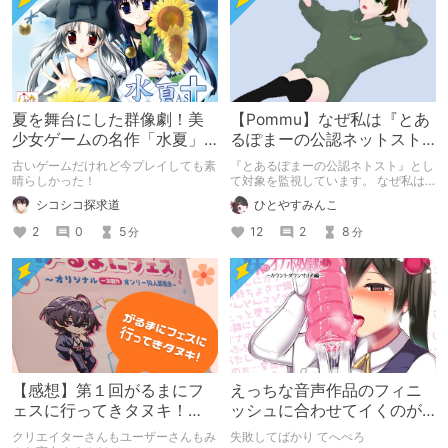
夏を舞台にした群像劇！美
【Pommu】なぜ私は『とあ
少女ゲームの名作「水夏」
るぽまーの公認ネットスト
を今こそ！
ーカー』になったのか【出
古いゲームだけれど今プレイしても素
『とあるぽまーの公認ネトスト』とし
会い編】
晴らしかった！
て対象を監視しています。 なぜ私は
このような行動をとるに至ったのか。
シコシコ探求道
ひとやすみんこ
これまでのあゆみを振り返ります。
2
0
5
12
2
8
分
分
【感想】第１回がるまにフ
えっちな音声作品のフィニ
ェスに行ってきタヌキ！
ッシュに合わせてイくのが
【レポ】
下手すぎる【失敗した話】
クリエイターさんもユーザーさんもみ
失敗してばかり てへぺろ