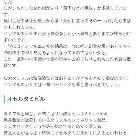
した。

しかしおかしな副作用があり「落下などの事故」が多発していま
す。

服用した中学生が屋上から落下死が目立ってその一つだけなら事故
かもしれません、

インフルエンザ中だから無茶をしたから事故とありますが明らかに
多いのです。

一説にはインフルエンザの効果の一つに軽い幻覚効果がありそちら
の副作用で強く見えるようになってるのではないかと。

また、世界中の消費の七割が日本を占めておりこれもまた異質な数
値です。

なおタミフルは陰謀論などはありますがきちんと効く薬なのです。

オセルタミビル
タミフルと同じ、正式にはリン酸オセルタミビル75ml。

沢井製薬が販売しているタミフルのジェネリック薬品。

ジェネリックという特許が切れてるため安く買える。

貧乏人とかならまず確実にオセルタミビルが手に入るといわれる。
