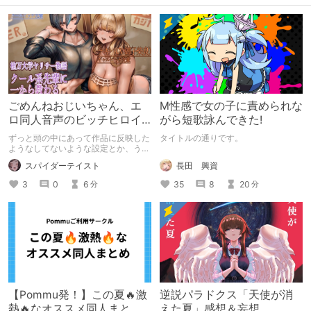
ごめんねおじいちゃん、エ
M性感で女の子に責められな
ロ同人音声のビッチヒロイ
がら短歌詠んできた!
ンに名前使って～過去作品
ずっと頭の中にあって作品に反映した
タイトルの通りです。
コンセプトを思い出そう～
ようなしてないような設定とか、うち
のヒロイン達の名づけの法則とかを頭
長田 興資
スパイダーテイスト
の中の映●研の金●さんに「そこにあ
っちゃいけねえんだよ」といわれたの
35
8
20
3
0
6
分
分
でとりあえず垂れ流します。
【Pommu発！】この夏🔥激
逆説パラドクス「天使が消
熱🔥なオススメ同人まと
えた夏」感想＆妄想