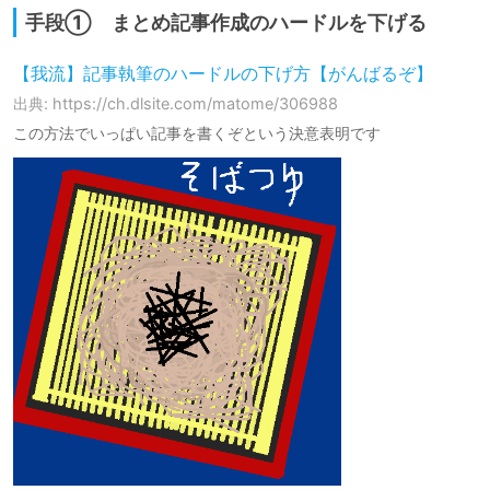
手段① まとめ記事作成のハードルを下げる
【我流】記事執筆のハードルの下げ方【がんばるぞ】
出典: https://ch.dlsite.com/matome/306988
この方法でいっぱい記事を書くぞという決意表明です