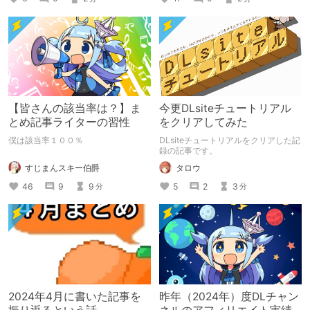
【皆さんの該当率は？】ま
今更DLsiteチュートリアル
とめ記事ライターの習性
をクリアしてみた
僕は該当率１００％
DLsiteチュートリアルをクリアした記
録の記事です。
すじまんスキー伯爵
タロウ
46
9
9
5
2
3
分
分
2024年4月に書いた記事を
昨年（2024年）度DLチャン