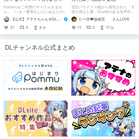
め！ その1
Pommuをご利用のサークルさまか
逆説パラドクス様から発売された「天
ら、「いま一番宣伝したいあなたの
使が消えた夏～DLsiteのある音声作品
DLsite作品」を募りました！ この夏
について～」の感想です。 妄想も多
【公式】アテナちゃん＠DLチャンネル
たー坊🐦@成宮 さんLOVE
🔥激熱🔥な作品ばかり！あなたがまだ
いです。
出会っていない、運命の作品が見つか
37
0
8
11
5
17
分
分
るかも！
DLチャンネル公式まとめ