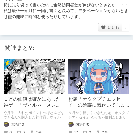
特に張り切って書いたのに全然訪問者数が伸びないときとか・・・
私は最低一か月に一回は書くと決めて、モチベーションがないとき
は他の趣味に時間を使ったりしています。
いいね
2
関連まとめ
１万の価値は確かにあった
お題「オタクプチエッセ
神ゲー『ヴィルネーメレ
イ」の陰謀に気付いてしま
ト』
った、、、、
今月手に入れたポイントのほとんどを
今月から新しくできたお題「オタクプ
つぎ込んで購入した神作品、ヴィルネ
チエッセイ」 めっちゃ便利だしあり
ーメレトの紹介
がたいけどこれって、、、、というお
国語辞典
国語辞典
話
6
0
2
17
0
2
分
分