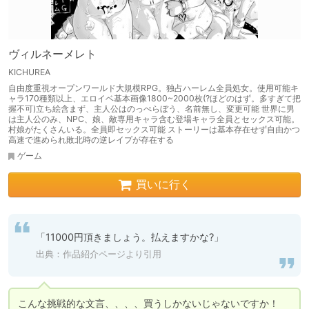
ヴィルネーメレト
KICHUREA
自由度重視オープンワールド大規模RPG。独占ハーレム全員処女。使用可能キ
ャラ170種類以上、エロイベ基本画像1800~2000枚(?ほどのはず。多すぎて把
握不可)立ち絵含まず、主人公はのっぺらぼう、名前無し、変更可能 世界に男
は主人公のみ、NPC、娘、敵専用キャラ含む登場キャラ全員とセックス可能。
村娘がたくさんいる。全員即セックス可能 ストーリーは基本存在せず自由かつ
高速で進められ敗北時の逆レイプが存在する
ゲーム
買いに行く
「11000円頂きましょう。払えますかな?」
出典：作品紹介ページより引用
こんな挑戦的な文言、、、、買うしかないじゃないですか！
