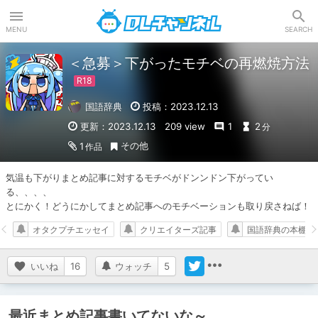
DLチャンネル
MENU
SEARCH
＜急募＞下がったモチベの再燃焼方法
国語辞典
投稿：2023.12.13
更新：2023.12.13
209 view
1
2
分
その他
1
作品
気温も下がりまとめ記事に対するモチベがドンンドン下がってい
る、、、、

とにかく！どうにかしてまとめ記事へのモチベーションも取り戻さねば！
オタクプチエッセイ
クリエイターズ記事
国語辞典の本棚
いいね
16
ウォッチ
5
最近まとめ記事書いてないな～