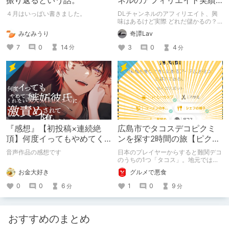
振り返るという話。
ネルのアフィリエイト実績
を確認した話＆アフィリエ
４月はいっぱい書きました。
DLチャンネルのアフィリエイト、興
イトに有効？な小技メモ
味はあるけど実際 どれだ儲かるの？
という下世話な領域に直球で数字を
みなみうり
奇譚Lav
拾って晒してみるまとめ記事。アフィ
リエイト増加に 繋がる？な所見もあ
7
0
14
3
0
4
分
分
るので是非最後までお付き合いくださ
い。
『感想』【初投稿×連続絶
広島市でタコスデコピクミ
頂】何度イってもやめてく
ンを探す2時間の旅【ピクミ
れない嫉妬彼氏に激責めさ
ンブルーム / Pikmin
音声作品の感想です
日本のプレイヤーからすると難関デコ
れて堕とされる。
Bloom】
のうちの1つ「タコス」。地元では見
つけられなかった男が広島で探す旅を
お金大好き
グルメで悪食
お送りします。ねくすと5月のテーマ
「お出かけの記録」。
0
0
6
1
0
9
分
分
おすすめのまとめ