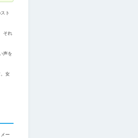
のスト
、それ
い声を
す。女
イメー