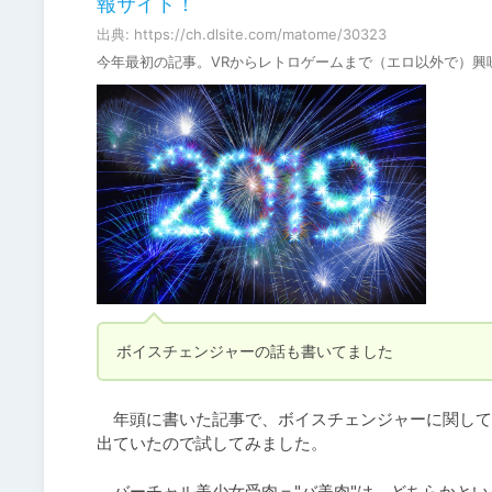
報サイト！
出典: https://ch.dlsite.com/matome/30323
今年最初の記事。VRからレトロゲームまで（エロ以外で）興
ボイスチェンジャーの話も書いてました
　年頭に書いた記事で、ボイスチェンジャーに関して
出ていたので試してみました。

　バーチャル美少女受肉＝"バ美肉"は、どちらかと