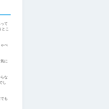
べって
うとこ
しゃべ
＝気に
からな
でし
信でも