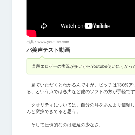
出典：
www.youtube.com
バ美声テスト動画
普段エロゲーの実況が多いからYoutube使いにくか
　見ていただくとわかるんですが、ピッチは130%
る、という点では恋声など他のソフトの方が手軽です。
　クオリティについては、自分の耳をあんまり信頼し
んと変換できてると思う。

　そして圧倒的なのは遅延の少なさ。