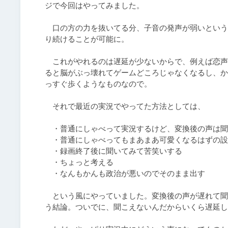
ジで今回はやってみました。

　口の方の力を抜いてる分、子音の発声が弱いという
り続けることが可能に。

　これがやれるのは遅延が少ないからで、例えば恋声
ると脳がぶっ壊れてゲームどころじゃなくなるし、か
っすぐ歩くようなものなので。

　それで最近の実況でやってた方法としては、

　・普通にしゃべって実況するけど、変換後の声は聞
　・普通にしゃべってもまあまあ可愛くなるはずの設
　・録画終了後に聞いてみて苦笑いする

　・ちょっと考える

　・なんもかんも政治が悪いのでそのまま出す

　という風にやっていました。変換後の声が遅れて聞
う結論。ついでに、聞こえないんだからいくら遅延し