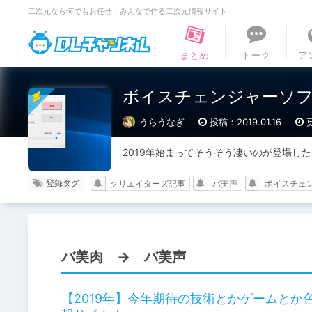
二次元なら何でもお任せ！みんなで作る二次元情報サイト！
DLチャンネル
まとめ
トーク
ア
ボイスチェンジャーソフ
うらうなぎ
投稿：2019.01.16
2019年始まってそうそう凄いのが登場し
登録タグ
クリエイターズ記事
バ美声
ボイスチェ
バ美肉 → バ美声
【2019年】今年期待の技術とかゲームとか色