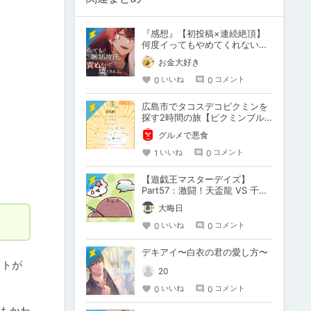
『感想』【初投稿×連続絶頂】
何度イってもやめてくれない嫉
妬彼氏に激責めされて堕とされ
お金大好き
る。
0
0
いいね
コメント
広島市でタコスデコピクミンを
探す2時間の旅【ピクミンブル
ーム / Pikmin Bloom】
グルメで悪食
1
0
いいね
コメント
【遊戯王マスターデイズ】
Part57：激闘！天盃龍 VS 千年
D【架空デュエル】
大晦日
0
0
いいね
コメント
デキアイ〜白衣の君の愛し方〜
フトが
20
0
0
いいね
コメント
もかわ