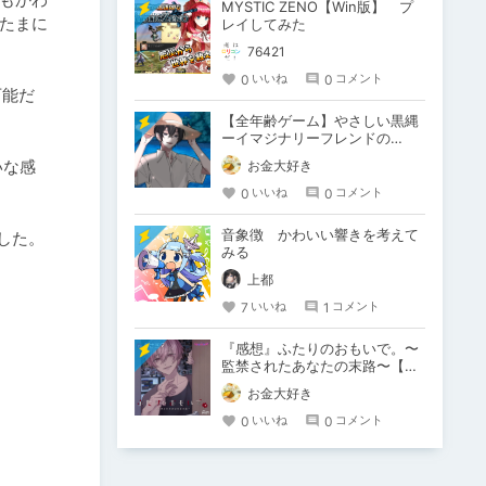
MYSTIC ZENO【Win版】 プ
たまに
レイしてみた
76421
0
0
いいね
コメント
可能だ
【全年齢ゲーム】やさしい黒縄
ーイマジナリーフレンドの
「彼」と過ごすおぼんやすみー
いな感
お金大好き
0
0
いいね
コメント
音象徴 かわいい響きを考えて
した。
みる
上都
7
1
いいね
コメント
『感想』ふたりのおもいで。〜
監禁されたあなたの末路〜【が
るまに限定特典付き】
お金大好き
0
0
いいね
コメント