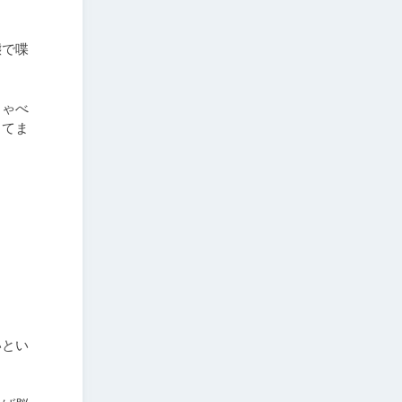
態で喋
しゃべ
してま
いとい