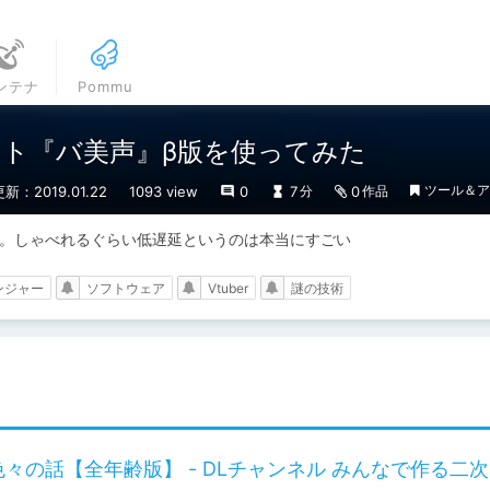
ンテナ
Pommu
ト『バ美声』β版を使ってみた
ツール＆ア
更新：2019.01.22
1093 view
0
7
0
分
作品
た。しゃべれるぐらい低遅延というのは本当にすごい
ンジャー
ソフトウェア
Vtuber
謎の技術
々の話【全年齢版】 - DLチャンネル みんなで作る二