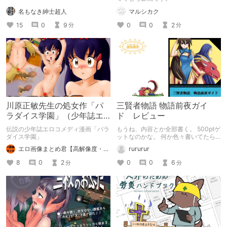
名もなき紳士超人
マルシカク
15
0
9
0
0
2
分
分
川原正敏先生の処女作「パ
三賢者物語 物語前夜ガイ
ラダイス学園」（少年誌エ
ド レビュー
ロコメディ漫画）を語りた
伝説の少年誌エロコメディ漫画「パラ
もうね、内容とか全部書く。 500ptゲ
い
ダイス学園」
ットなのかな。 何か色々書いてたら
３０分以上かかっててワロタ。
エロ画像まとめ君【高解像度・実用性重視】
rururur
8
0
2
0
0
6
分
分