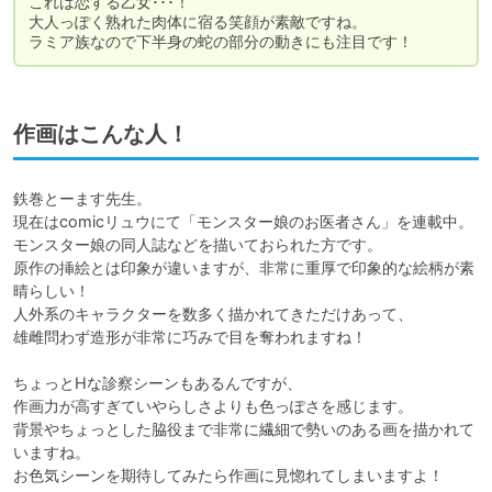
これは恋する乙女･･･！

大人っぽく熟れた肉体に宿る笑顔が素敵ですね。

ラミア族なので下半身の蛇の部分の動きにも注目です！
作画はこんな人！
鉄巻とーます先生。

現在はcomicリュウにて「モンスター娘のお医者さん」を連載中。

モンスター娘の同人誌などを描いておられた方です。

原作の挿絵とは印象が違いますが、非常に重厚で印象的な絵柄が素
晴らしい！

人外系のキャラクターを数多く描かれてきただけあって、

雄雌問わず造形が非常に巧みで目を奪われますね！

ちょっとHな診察シーンもあるんですが、

作画力が高すぎていやらしさよりも色っぽさを感じます。

背景やちょっとした脇役まで非常に繊細で勢いのある画を描かれて
いますね。

お色気シーンを期待してみたら作画に見惚れてしまいますよ！