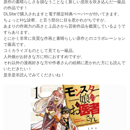
原作の素晴らしさを損なうことなく新しい息吹を吹き込んだ一級品
の作品です！

DLSiteで購入されますと電子限定特典ペーパーが付いてきます。

ちょっとHな診察、と言う部分に目を惹かれがちですが、

あまりの作画力の高さと上品さから芸術作品を鑑賞しているようで
すらあります。

とにかく非常に良質な作画と素晴らしい原作とのコラボレーション
で最高です。

コミカライズものとして見ても一級品。

人外娘がお好きな方に特におすすめですが、

それ以外の漫画好きな方や作者さんの絵柄に惹かれた方にも読んで
いただきたい！
