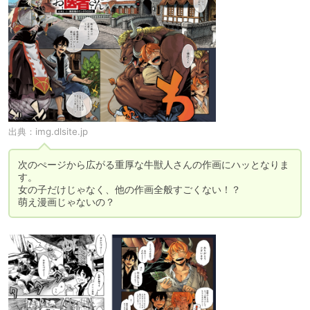
出典：
img.dlsite.jp
次のぺージから広がる重厚な牛獣人さんの作画にハッとなりま
す。

女の子だけじゃなく、他の作画全般すごくない！？

萌え漫画じゃないの？