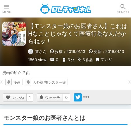
DLチャンネル
MENU
SEARCH
【モンスター娘のお医者さん】これは
Hなことじゃなくて医療行為なんだか
らねッ！
某さん
投稿：2019.01.13
更新：2019.01.13
マンガ
1860 view
0
3
3
分
作品
漫画の紹介です。
漫画
人外娘/モンスター娘
いいね
1
ウォッチ
0
モンスター娘のお医者さんとは