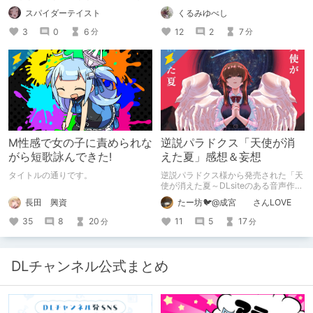
のヒロイン達の名づけの法則とかを頭
くるみゆべし
スパイダーテイスト
の中の映●研の金●さんに「そこにあ
っちゃいけねえんだよ」といわれたの
12
2
7
3
0
6
分
分
でとりあえず垂れ流します。
M性感で女の子に責められな
逆説パラドクス「天使が消
がら短歌詠んできた!
えた夏」感想＆妄想
タイトルの通りです。
逆説パラドクス様から発売された「天
使が消えた夏～DLsiteのある音声作品
について～」の感想です。 妄想も多
長田 興資
たー坊🐦@成宮 さんLOVE
いです。
35
8
20
11
5
17
分
分
DLチャンネル公式まとめ