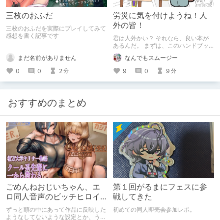
三枚のおふだ
労災に気を付けようね！人
外の皆！
三枚のおふだを実際にプレイしてみて
感想を書く記事です
君は人外かい？ それなら、良い本が
あるんだ。 まずは、このハンドブッ
クをあげるから、ちゃんと読んでから
まだ名前がありません
なんでもスムージー
仕事についてね。 ご安全に！
0
0
2
9
0
9
分
分
おすすめのまとめ
ごめんねおじいちゃん、エ
第１回がるまにフェスに参
ロ同人音声のビッチヒロイ
戦してきた
ンに名前使って～過去作品
ずっと頭の中にあって作品に反映した
初めての同人即売会参加レポ。
コンセプトを思い出そう～
ようなしてないような設定とか、うち