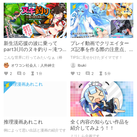
新生活応援の波に乗って
プレイ動画でクリエイター
part3(川のヌキ釣り～滝つ
ズ記事を作る際の注意点、
ぼの天女～)
など
こんな世界に行ってみたいなぁ（棒
TIPSに見せかけたダイマです！
オワコン社会人：人外紳士
Ibuki
2
0
1
12
2
5
分
分
推理漫画あれこれ
全く内容の知らない作品を
紹介してみよう！！
例によって思い出話と漫画の紹介です
ミリしら企画です。