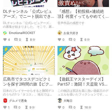
DLチャンネル「公式レビュ
『感想』【初投稿×連続絶
アーズ」でニート脱出でき
頂】何度イってもやめてく
るかな！？
れない嫉妬彼氏に激責めさ
DLチャンネル「公式レビュアーズ」
音声作品の感想です
れて堕とされる。
の募集が始まりました。 そこで、募
集要項に満たなくても採用される可能
お金大好き
EmotionalROCKET
性はあるのか？ 採用された場合に報
酬だけでニート脱出できるのかを研究
0
0
6
4
0
8
分
分
してみました
広島市でタコスデコピクミ
【遊戯王マスターデイズ】
ンを探す2時間の旅【ピクミ
Part57：激闘！天盃龍 VS
ンブルーム / Pikmin
千年D【架空デュエル】
日本のプレイヤーからすると難関デコ
この物語は実話を基に熱い遊戯王のデ
Bloom】
のうちの1つ「タコス」。地元では見
ュエルを描いたフィクションです。
つけられなかった男が広島で探す旅を
（自分用メモ：2025-05-14）
グルメで悪食
大晦日
お送りします。ねくすと5月のテーマ
「お出かけの記録」。
1
0
9
0
0
16
分
分