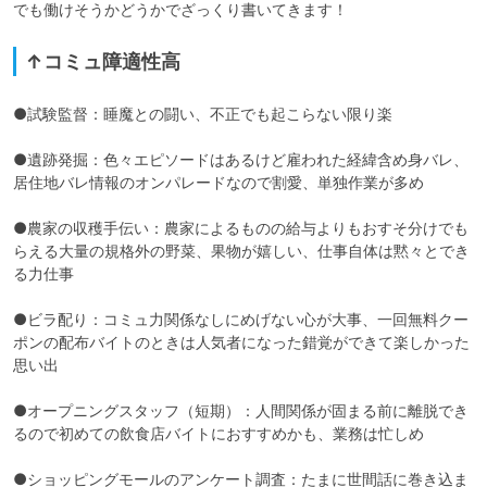
でも働けそうかどうかでざっくり書いてきます！
↑コミュ障適性高
●試験監督：睡魔との闘い、不正でも起こらない限り楽

●遺跡発掘：色々エピソードはあるけど雇われた経緯含め身バレ、
居住地バレ情報のオンパレードなので割愛、単独作業が多め

●農家の収穫手伝い：農家によるものの給与よりもおすそ分けでも
らえる大量の規格外の野菜、果物が嬉しい、仕事自体は黙々とでき
る力仕事

●ビラ配り：コミュ力関係なしにめげない心が大事、一回無料クー
ポンの配布バイトのときは人気者になった錯覚ができて楽しかった
思い出

●オープニングスタッフ（短期）：人間関係が固まる前に離脱でき
るので初めての飲食店バイトにおすすめかも、業務は忙しめ

●ショッピングモールのアンケート調査：たまに世間話に巻き込ま