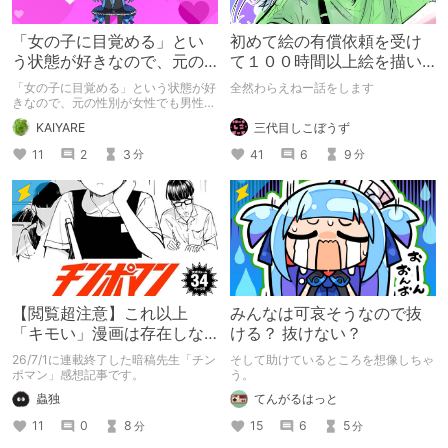
「女の子に目覚める」とい
初めて絵の有償依頼を受け
う状態が好きなので、元の
て１００時間以上絵を描い
性別が女性でも男性でも問
た話
「女の子に目覚める」という状態が好
全然わらえねー話をします
題ない話
きなので、元の性別が女性でも男性で
も問題ない話
三代目しこぼうず
KAIYARE
41
6
9
11
2
3
分
分
【閲覧超注意】これ以上
みんなは可哀そうなので抜
「キモい」漫画は存在しな
ける？ 抜けない？
い？チンポマンとかいう
26/7/1に連載終了した暗稿先生「チン
そして助けているところを想像しちゃ
「魂の殺人」の完成形
ポマン」感想記事です。
う。
蟲独
てんがるはっと
11
0
8
15
6
5
分
分