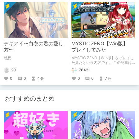
デキアイ〜白衣の君の愛し
MYSTIC ZENO【Win版】
方〜
プレイしてみた
感想
MYSTIC ZENO【Win版】をプレイし
た見たという内容です。 この記事は
通常のクリエイターズ記事です。
20
76421
0
0
4
0
0
7
分
分
おすすめのまとめ