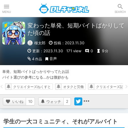
DLチャンネル
MENU
SEARCH
変わった単発、短期バイトばかりして
た頃の話
椪太郎
投稿：2023.11.30
更新：2023.11.30
171 view
0
9
分
音声
4
作品
単発、短期バイトばっかりやってたお話

バイト選びの参考になる…かは微妙かも
クリエイターズねくすと
オタクと労働
クリエイターズ記事
いいね
10
ウォッチ
2
学生の一大コミュニティ、それがアルバイト