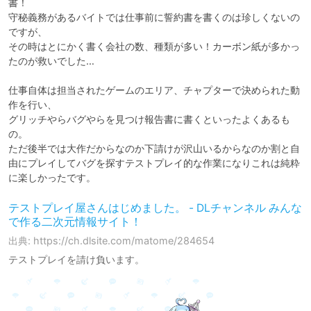
書！

守秘義務があるバイトでは仕事前に誓約書を書くのは珍しくないの
ですが、

その時はとにかく書く会社の数、種類が多い！カーボン紙が多かっ
たのが救いでした…

仕事自体は担当されたゲームのエリア、チャプターで決められた動
作を行い、

グリッチやらバグやらを見つけ報告書に書くといったよくあるも
の。

ただ後半では大作だからなのか下請けが沢山いるからなのか割と自
由にプレイしてバグを探すテストプレイ的な作業になりこれは純粋
に楽しかったです。
テストプレイ屋さんはじめました。 - DLチャンネル みんな
で作る二次元情報サイト！
出典: https://ch.dlsite.com/matome/284654
テストプレイを請け負います。