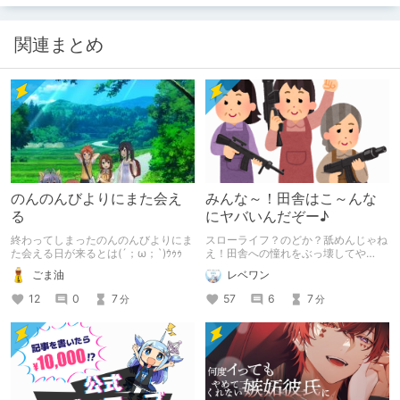
関連まとめ
のんのんびよりにまた会え
みんな～！田舎はこ～んな
る
にヤバいんだぞー♪
終わってしまったのんのんびよりにま
スローライフ？のどか？舐めんじゃね
た会える日が来るとは(´；ω；`)ｳｩｩ
え！田舎への憧れをぶっ壊してや
る！！！
ごま油
レベワン
12
0
7
57
6
7
分
分