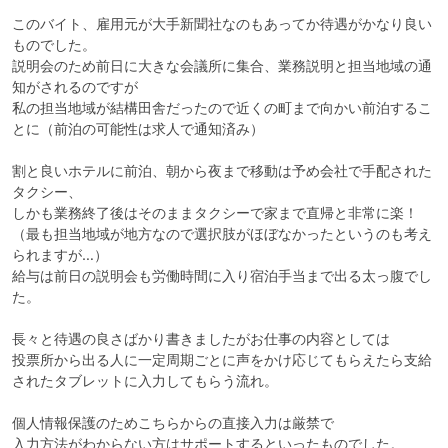
このバイト、雇用元が大手新聞社なのもあってか待遇がかなり良い
ものでした。

説明会のため前日に大きな会議所に集合、業務説明と担当地域の通
知がされるのですが

私の担当地域が結構田舎だったので近くの町まで向かい前泊するこ
とに（前泊の可能性は求人で通知済み）

割と良いホテルに前泊、朝から夜まで移動は予め会社で手配された
タクシー、

しかも業務終了後はそのままタクシーで家まで直帰と非常に楽！
（最も担当地域が地方なので選択肢がほぼなかったというのも考え
られますが…）

給与は前日の説明会も労働時間に入り宿泊手当まで出る太っ腹でし
た。

長々と待遇の良さばかり書きましたがお仕事の内容としては

投票所から出る人に一定周期ごとに声をかけ応じてもらえたら支給
されたタブレットに入力してもらう流れ。

個人情報保護のためこちらからの直接入力は厳禁で

入力方法がわからない方はサポートするといったものでした。
