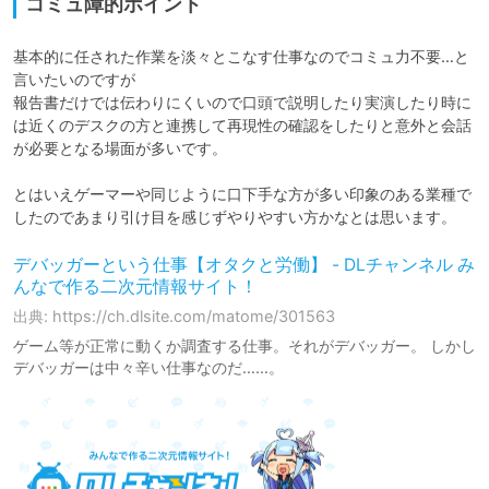
コミュ障的ポイント
基本的に任された作業を淡々とこなす仕事なのでコミュ力不要…と
言いたいのですが

報告書だけでは伝わりにくいので口頭で説明したり実演したり時に
は近くのデスクの方と連携して再現性の確認をしたりと意外と会話
が必要となる場面が多いです。

とはいえゲーマーや同じように口下手な方が多い印象のある業種で
したのであまり引け目を感じずやりやすい方かなとは思います。
デバッガーという仕事【オタクと労働】 - DLチャンネル み
んなで作る二次元情報サイト！
出典: https://ch.dlsite.com/matome/301563
ゲーム等が正常に動くか調査する仕事。それがデバッガー。 しかし
デバッガーは中々辛い仕事なのだ……。