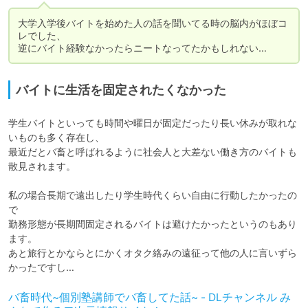
大学入学後バイトを始めた人の話を聞いてる時の脳内がほぼコ
レでした、

逆にバイト経験なかったらニートなってたかもしれない…
バイトに生活を固定されたくなかった
学生バイトといっても時間や曜日が固定だったり長い休みが取れな
いものも多く存在し、

最近だとバ畜と呼ばれるように社会人と大差ない働き方のバイトも
散見されます。

私の場合長期で遠出したり学生時代くらい自由に行動したかったの
で

勤務形態が長期間固定されるバイトは避けたかったというのもあり
ます。

あと旅行とかならとにかくオタク絡みの遠征って他の人に言いずら
かったですし…
バ畜時代~個別塾講師でバ畜してた話~ - DLチャンネル み