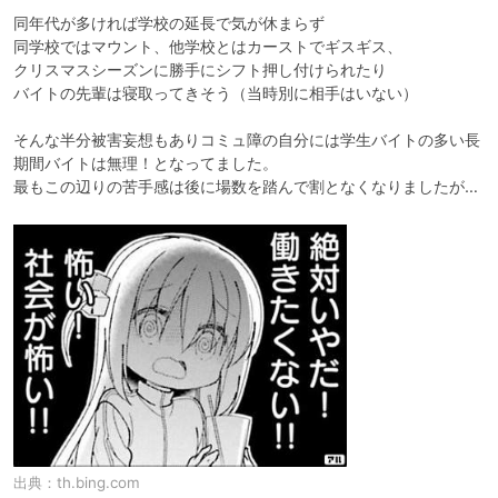
同年代が多ければ学校の延長で気が休まらず

同学校ではマウント、他学校とはカーストでギスギス、

クリスマスシーズンに勝手にシフト押し付けられたり

バイトの先輩は寝取ってきそう（当時別に相手はいない）

そんな半分被害妄想もありコミュ障の自分には学生バイトの多い長
期間バイトは無理！となってました。

最もこの辺りの苦手感は後に場数を踏んで割となくなりましたが…
出典：
th.bing.com