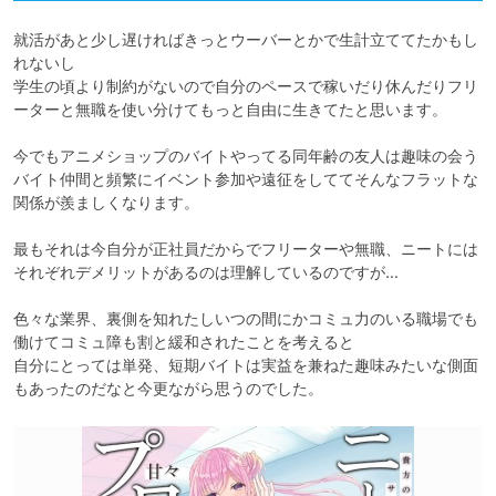
就活があと少し遅ければきっとウーバーとかで生計立ててたかもし
れないし

学生の頃より制約がないので自分のペースで稼いだり休んだりフリ
ーターと無職を使い分けてもっと自由に生きてたと思います。

今でもアニメショップのバイトやってる同年齢の友人は趣味の会う
バイト仲間と頻繁にイベント参加や遠征をしててそんなフラットな
関係が羨ましくなります。

最もそれは今自分が正社員だからでフリーターや無職、ニートには
それぞれデメリットがあるのは理解しているのですが…

色々な業界、裏側を知れたしいつの間にかコミュ力のいる職場でも
働けてコミュ障も割と緩和されたことを考えると

自分にとっては単発、短期バイトは実益を兼ねた趣味みたいな側面
もあったのだなと今更ながら思うのでした。