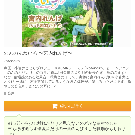
のんのんねいろ 〜宮内れんげ〜
kotoneiro
声優・小岩井ことりプロデュースASMRレーベル「kotoneiro」と、TVアニメ
「のんのんびより」のコラボ作品! 田舎道の音や川のせせらぎ、鳥のさえずり
など…臨場感のある効果音・環境音によって、実際に宮内れんげ(CV.小岩井こ
とり)と一緒に、村を散策しているような没入体験がお楽しみいただけます。癒
やしの音色を、あなたの耳に…♪
音声
買いに行く
都市部から少し離れただけと思えないのどかな農村でした

車もほぼ通らず環境音だけの一番のんびりした職場かもしれま
せん