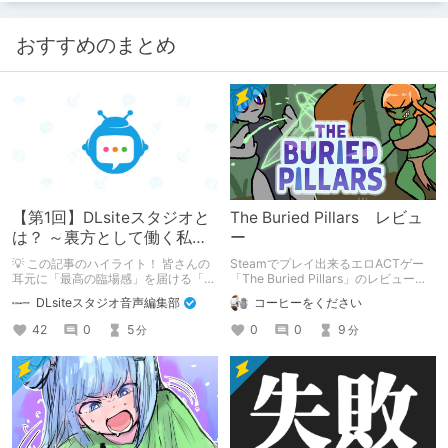
おすすめのまとめ
【第1回】DLsiteスタジオと
The Buried Pillars レビュ
は？ ～裏方として働く私た
ー
ちの紹介
💡 この記事のハイライト！ 皆さんの
Steamでプレイ出来るエロACTゲー
耳元に「最高の臨場感」を届ける「サ
「The Buried Pillars」のレビューで
ウンドエンジニアの仕事」のリアルな
す。
DLsiteスタジオ音声編集部
コーヒーをください
舞台裏を大公開！ スマートな専門
職……と思いきや、実態は「音の変態
42
0
5
0
0
9
分
分
（褒め言葉）」が集まるチーム！？
成人男性スタッフがダミヘに抱きつ
き、スタジオにアダルトグッズが転が
る超大真面目な理由とは？ クオリテ
ィ向上のための、ちょっとシュールな
（？）試行錯誤をたっぷりご紹介しま
す！