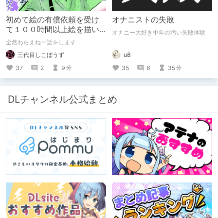
初めて絵の有償依頼を受け
オナニストの失敗
て１００時間以上絵を描い
オナニー大好き中年の汚い失敗体験
た話
全然わらえねー話をします
u8
三代目しこぼうず
35
6
35
37
2
9
分
分
DLチャンネル公式まとめ