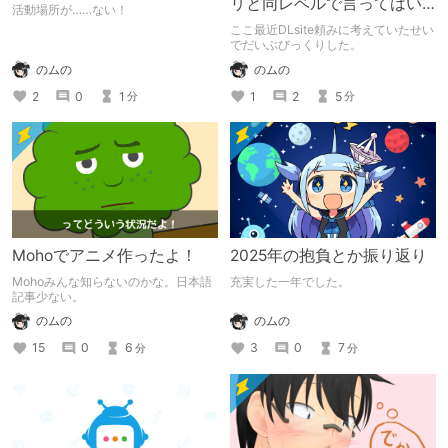
リと同レベルで言ってはい
活動場所が……ない！
けないワードになってる
ここ最近DLsite頼みに考えていたせい
の？
でだいぶびっくりした。
のムの
のムの
2
0
1
1
2
5
分
分
Mohoでアニメ作ったよ！
2025年の抱負とか振り返り
Mohoみんな知らないのかな。日本語
充実した一年でした。
記事少ない。
のムの
のムの
3
0
7
15
0
6
分
分