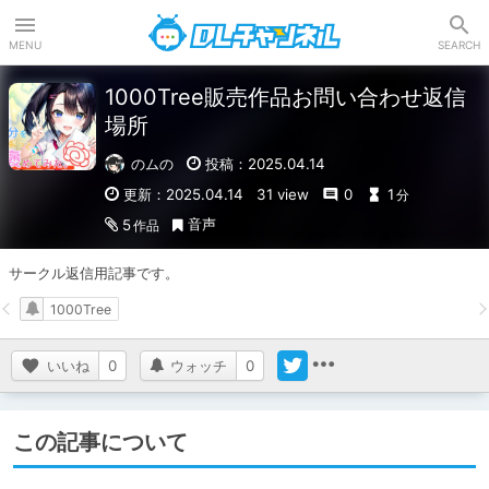
DLチャンネル
MENU
SEARCH
1000Tree販売作品お問い合わせ返信
場所
のムの
投稿：2025.04.14
更新：2025.04.14
31 view
0
1
分
音声
5
作品
サークル返信用記事です。
1000Tree
いいね
0
ウォッチ
0
この記事について