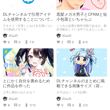
DLチャンネルで引用アイテ
黒髪メガネ男子とCFNMと短
ムを使用することについて
小包茎といちゃらぶ
のメモ
テキスト（文章）における引用につい
こじれた結果が創作活動であるが、創
ての私的メモです。
作活動をしている中でもまたこじれて
いる。誰かたしゅけて……。
のムの
のムの
6
0
7
2
0
6
分
分
とにかく自分を褒めるため
DLチャンネルのまとめに掲
に作品を作った
載できる画像サイズ（容
量）はいくつなのか？
上手に褒められたかな？
オチはない（メモ記事）
のムの
のムの
8
0
17
0
0
2
分
分