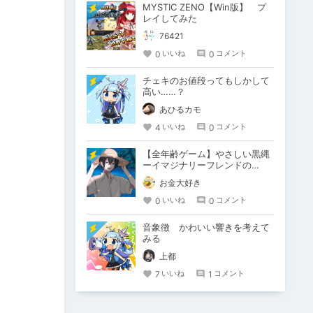
MYSTIC ZENO【Win版】 プ
レイしてみた
76421
0
0
いいね
コメント
チェキのお値段ってもしかして
高い……？
あひるカモ
4
0
いいね
コメント
【全年齢ゲーム】やさしい黒縄
ーイマジナリーフレンドの
「彼」と過ごすおぼんやすみー
お金大好き
0
0
いいね
コメント
音象徴 かわいい響きを考えて
みる
上都
7
1
いいね
コメント