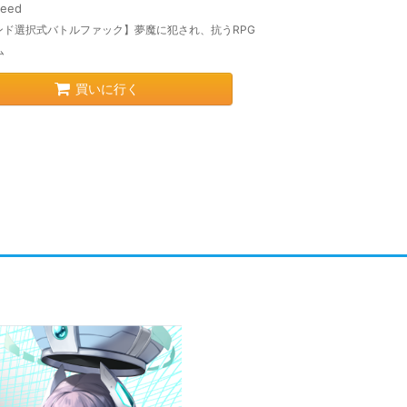
reed
ンド選択式バトルファック】夢魔に犯され、抗うRPG
ム
買いに行く