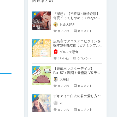
関連まとめ
『感想』【初投稿×連続絶頂】
何度イってもやめてくれない嫉
妬彼氏に激責めされて堕とされ
お金大好き
る。
0
0
いいね
コメント
広島市でタコスデコピクミンを
探す2時間の旅【ピクミンブル
ーム / Pikmin Bloom】
グルメで悪食
1
0
いいね
コメント
【遊戯王マスターデイズ】
Part57：激闘！天盃龍 VS 千年
D【架空デュエル】
大晦日
0
0
いいね
コメント
デキアイ〜白衣の君の愛し方〜
20
0
0
いいね
コメント