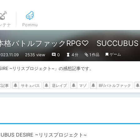
ンテナ
Pommu
バトルファックRPG♡ SUCCUBUS D
ゲーム
23.11.09
2535 view
0
4
1
分
作品
DESIRE ~リリスプロジェクト~」の感想記事です。

ズ記事
サキュバス
逆レイプ
マゾ
BF/バトルファック
CUBUS DESIRE ~リリスプロジェクト~