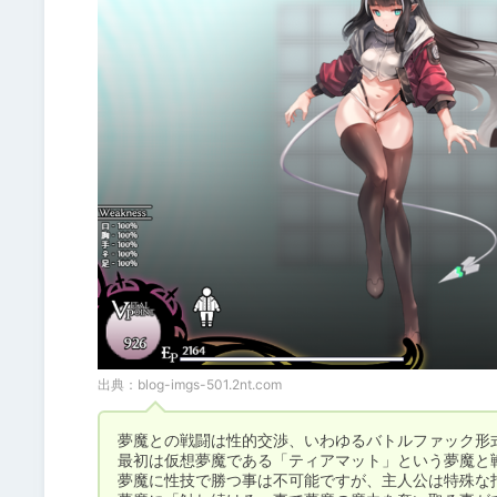
出典：
blog-imgs-501.2nt.com
夢魔との戦闘は性的交渉、いわゆるバトルファック形式
最初は仮想夢魔である「ティアマット」という夢魔と戦
夢魔に性技で勝つ事は不可能ですが、主人公は特殊な指