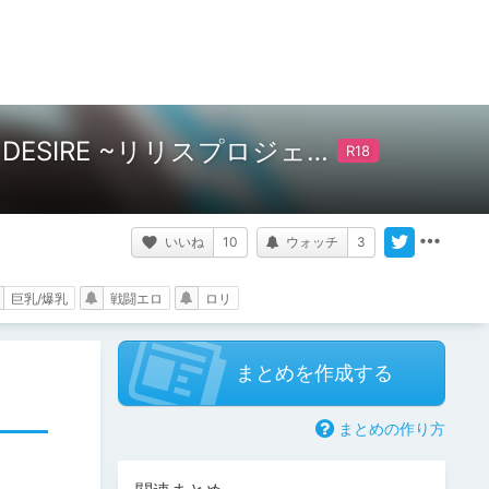
ESIRE ~リリスプロジェ…
いいね
10
ウォッチ
3
巨乳/爆乳
戦闘エロ
ロリ
まとめを作成する
まとめの作り方