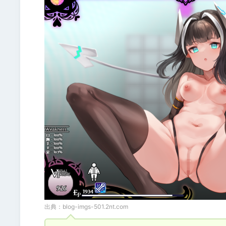
出典：
blog-imgs-501.2nt.com