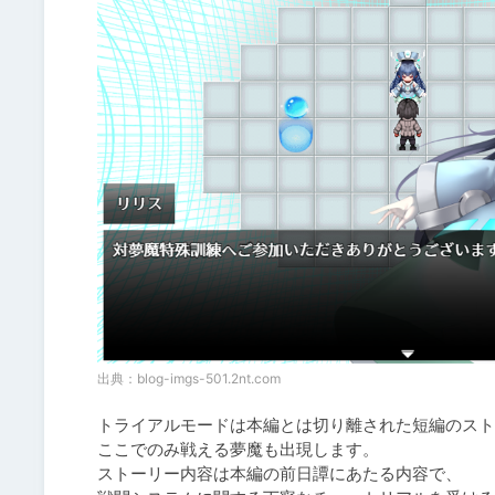
出典：
blog-imgs-501.2nt.com
トライアルモードは本編とは切り離された短編のスト
ここでのみ戦える夢魔も出現します。

ストーリー内容は本編の前日譚にあたる内容で、
