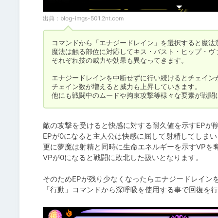
出典：
blog-imgs-501.2nt.com
コマンドから「エナジードレイン」を選択すると魔法選
魔法は触る部位に対応してキス・バスト・ヒップ・ヴァ
それぞれ技の威力や効果も異なってきます。

エナジードレインを中断せずに行い続けるとチェインが
チェイン数が増えると威力も上昇していきます。

他にも戦闘中のムードや拘束攻撃等様々な要素が戦闘
敵の攻撃を受けると快感に対する耐久値を示すEPが削
EPが0になると主人公は快感に屈して射精してしまい
更に夢魔は射精と同時に生命エネルギーを示すVPを奪
VPが0になると戦闘に敗北した扱いとなります。

そのためEPが残り少なくなったらエナジードレインを
「行動」コマンドから深呼吸を使用する事で回復を行