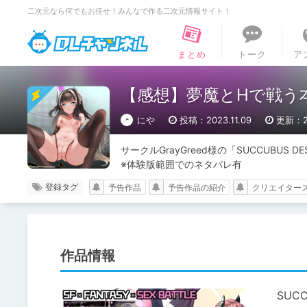
二次元なら何でもお任せ！みんなで作る二次元情報サイト！
DLチャンネル
まとめ
トーク
ア
【感想】夢魔とHで戦う本格
にや
投稿：2023.11.09
更新：20
サークルGrayGreed様の「SUCCUBUS 
※体験版範囲でのネタバレ有
登録タグ
予告作品
予告作品の紹介
クリエイター
作品情報
SUC