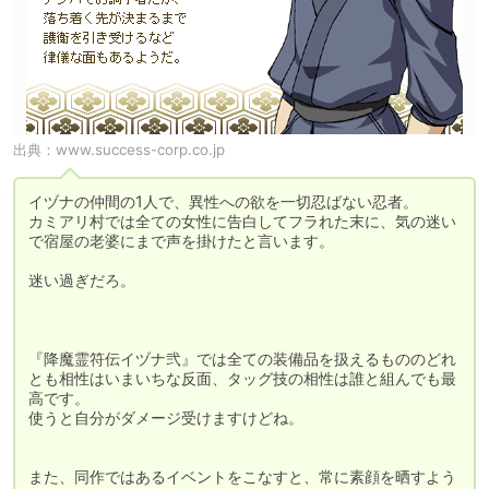
出典：
www.success-corp.co.jp
イヅナの仲間の1人で、異性への欲を一切忍ばない忍者。

カミアリ村では全ての女性に告白してフラれた末に、気の迷い
で宿屋の老婆にまで声を掛けたと言います。

迷い過ぎだろ。

『降魔霊符伝イヅナ弐』では全ての装備品を扱えるもののどれ
とも相性はいまいちな反面、タッグ技の相性は誰と組んでも最
高です。

使うと自分がダメージ受けますけどね。

また、同作ではあるイベントをこなすと、常に素顔を晒すよう