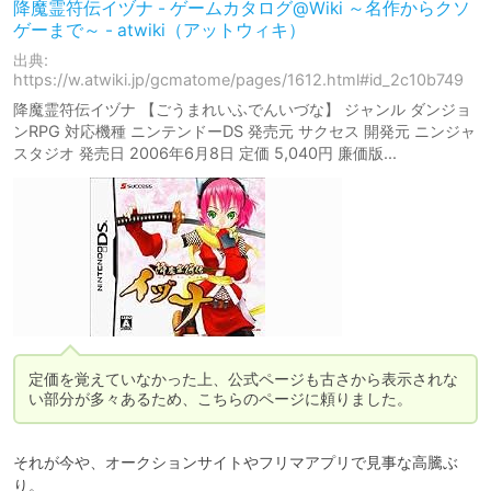
降魔霊符伝イヅナ - ゲームカタログ@Wiki ～名作からクソ
ゲーまで～ - atwiki（アットウィキ）
出典:
https://w.atwiki.jp/gcmatome/pages/1612.html#id_2c10b749
降魔霊符伝イヅナ 【ごうまれいふでんいづな】 ジャンル ダンジョ
ンRPG 対応機種 ニンテンドーDS 発売元 サクセス 開発元 ニンジャ
スタジオ 発売日 2006年6月8日 定価 5,040円 廉価版...
定価を覚えていなかった上、公式ページも古さから表示されな
い部分が多々あるため、こちらのページに頼りました。
それが今や、オークションサイトやフリマアプリで見事な高騰ぶ
り。
