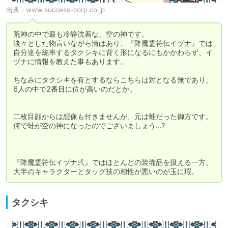
出典：
www.success-corp.co.jp
荒神の中で最も冷静沈着な、空の神です。

淡々とした物言いながら情はあり、『降魔霊符伝イヅナ』では
自分達を統率するタクシキに背く形になるにもかかわらず、イ
ヅナに情報を教えた事もあります。

ちなみにタクシキを有とするならこちらは対となる無であり、
6人の中で2番目に位が高いのだとか。

二枚目顔からは想像も付きませんが、元は蛙だった御方です。

何で蛙が空の神になったのでございましょう…?

『降魔霊符伝イヅナ弐』ではほとんどの装備品を扱える一方、
大半のキャラクターとタッグ技の相性が悪いのが玉に瑕。
タクシキ