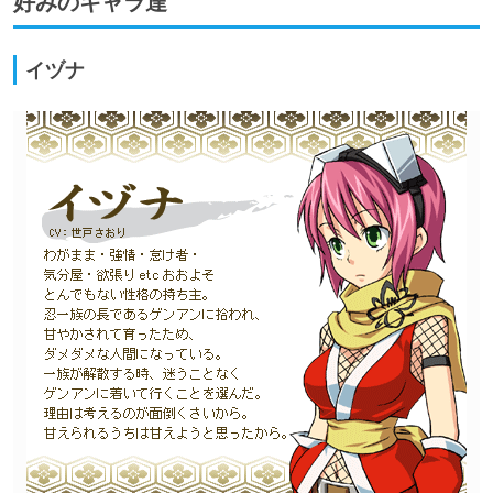
好みのキャラ達
イヅナ