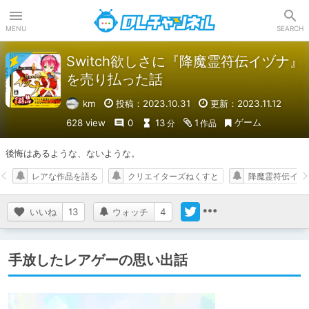
DLチャンネル
MENU
SEARCH
Switch欲しさに『降魔霊符伝イヅナ』
を売り払った話
km
投稿：2023.10.31
更新：2023.11.12
ゲーム
628 view
0
13
1
分
作品
後悔はあるような、ないような。
レアな作品を語る
クリエイターズねくすと
降魔霊符伝イヅ
いいね
13
ウォッチ
4
手放したレアゲーの思い出話