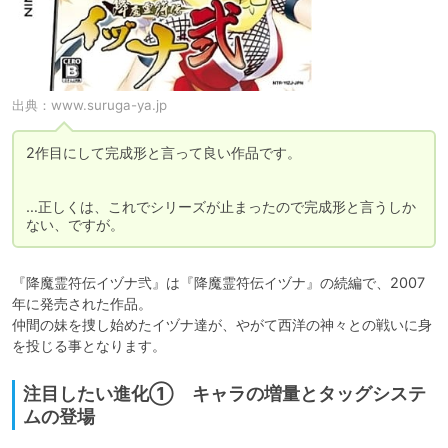
出典：
www.suruga-ya.jp
2作目にして完成形と言って良い作品です。

…正しくは、これでシリーズが止まったので完成形と言うしか
ない、ですが。
『降魔霊符伝イヅナ弐』は『降魔霊符伝イヅナ』の続編で、2007
年に発売された作品。

仲間の妹を捜し始めたイヅナ達が、やがて西洋の神々との戦いに身
を投じる事となります。
注目したい進化① キャラの増量とタッグシステ
ムの登場