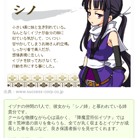
出典：
www.success-corp.co.jp
イヅナの仲間の1人で、彼女から「シノ姉」と慕われている姉
貴分です。

クールな物腰ながら心は温かく、『降魔霊符伝イヅナ』では
度々荒神達の祟りを食らうも、全てが丸く収まるとイヅナが成
長した事を喜ぶなど、良き保護者振りを見せてくれます。
