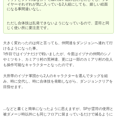
イヤーそれぞれが気に入っている2人組にしても、嬉しい絵面
になる事間違いなし。

ただし合体技は乱発できないようになっているので、霊符と同
じく使い所に要注意です。
大きく変わったのは何と言っても、仲間達をダンジョンへ連れて行
けるようになった事。

1作目ではイヅナだけで戦いましたが、今度はイヅナの仲間のシノ
やミツモト、カミアリ村の荒神達、更には一部のカミアリ村の住人
も操作可能なキャラクターとなったのです。

大所帯のイヅナ軍団から2人のキャラクターを選んでタッグを組
み、時に交代し、時に合体技を発動しながら、ダンジョンクリアを
目指せます。

…などと書くと簡単になったように思えますが、SPが霊符の使用と
被ダメージ時以外にも同じフロアに留まっているだけで減るように