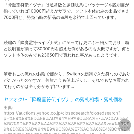
『降魔霊符伝イヅナ』は通常版と廉価版共にパッケージや説明書が
揃っていれば10000円超えがザラで、ソフト本体のみの出品でさえ
7000円と、発売当時の新品の値段を余裕で上回っています。

続編の『降魔霊符伝イヅナ弐』に至っては更にぶっ飛んでおり、箱
と説明書が揃って30000円を超えた例があるのも大概ですが、何と
ソフト本体のみでも23650円で買われた事があったようです。

筆者もこの流れのお陰で儲かり、Switchを新調できた身なのであり
がたかったのですが、何故こうも値上がりし、それでもなお買われ
て行くのかは全く分からずにいます…
ヤフオク! -「降魔霊符伝イヅナ」の落札相場・落札価格
出典:
https://auctions.yahoo.co.jp/closedsearch/closedsearch?
p=%E9%99%8D%E9%AD%94%E9%9C%8A%E7%AC%A6%E4
%BC%9D%E3%82%A4%E3%83%85%E3%83%8A&va=%E9%9
9%8D%E9%AD%94%E9%9C%8A%E7%AC%A6%E4%BC%9D%