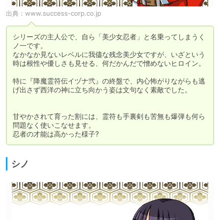
出典：
www.success-corp.co.jp
シリーズの主人公で、自ら「美少女忍者」と名乗ってしまうく
ノ一です。

なかなか見ないレベルに我儘な残念美少女ですが、いざという
時は根性や優しさも見せる、何だかんだで憎めないヒロイン。

特に『降魔霊符伝イヅナ弐』の終盤で、内心怖がりながらも逃
げ出さず西洋の神に立ち向かう姿は文句なく素敵でした。

甘やかされて育った割には、霊符も手裏剣も苦無も爆弾も何ら
問題なく使いこなせます。

忍者の才能は高かった様子?
シノ