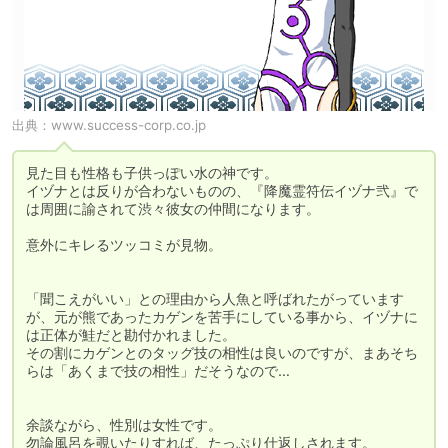
出典：
www.success-corp.co.jp
見た目も性格も子供っぽい水の神です。

イヅナとは反りが合わないものの、『降魔霊符伝イヅナ弐』で
は周囲に諭されて渋々彼女の仲間になります。

意外にキレるツッコミが見物。

「聞こえがいい」との理由から人魚と呼ばれたがっています
が、元が熊であったカゲンを苦手にしている事から、イヅナに
は正体が鮭だと勘付かれました。

その割にカゲンとのタッグ技の相性は良いのですが、まあそち
らは「あくまで技の相性」だそうなので…

余談ながら、性別は女性です。

勿論風呂を覗いたりすれば、たっぷり仕返しされます。