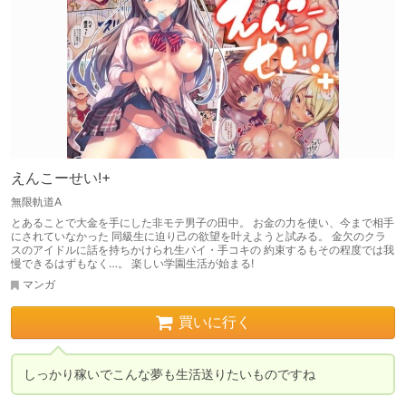
えんこーせい!+
無限軌道A
とあることで大金を手にした非モテ男子の田中。 お金の力を使い、今まで相手
にされていなかった 同級生に迫り己の欲望を叶えようと試みる。 金欠のクラ
スのアイドルに話を持ちかけられ生パイ・手コキの 約束するもその程度では我
慢できるはずもなく…。 楽しい学園生活が始まる!
マンガ
買いに行く
しっかり稼いでこんな夢も生活送りたいものですね