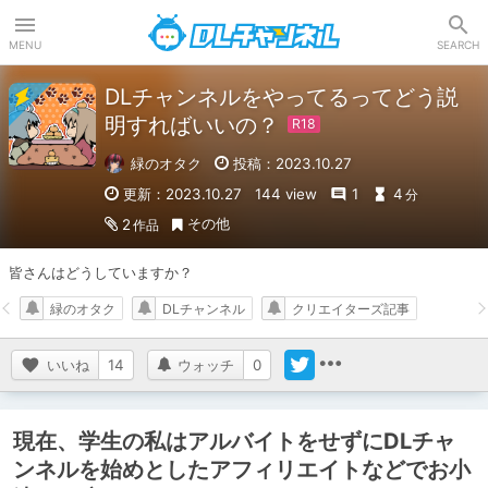
DLチャンネル
MENU
SEARCH
DLチャンネルをやってるってどう説
明すればいいの？
緑のオタク
投稿：2023.10.27
更新：2023.10.27
144 view
1
4
分
その他
2
作品
皆さんはどうしていますか？
緑のオタク
DLチャンネル
クリエイターズ記事
いいね
14
ウォッチ
0
現在、学生の私はアルバイトをせずにDLチャ
ンネルを始めとしたアフィリエイトなどでお小