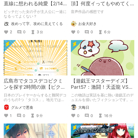
直線に想われる純愛【2/14
頂】何度イってもやめてく
まで220円】
れない嫉妬彼氏に激責めさ
ビッチだった女の子が主人公に一途に
音声作品の感想です
れて堕とされる。
なるってよくない？
お金大好き
改めって字、攻めに見えてくる
0
0
6
2
0
3
分
分
広島市でタコスデコピクミ
【遊戯王マスターデイズ】
ンを探す2時間の旅【ピクミ
Part57：激闘！天盃龍 VS
ンブルーム / Pikmin
千年D【架空デュエル】
日本のプレイヤーからすると難関デコ
この物語は実話を基に熱い遊戯王のデ
Bloom】
のうちの1つ「タコス」。地元では見
ュエルを描いたフィクションです。
つけられなかった男が広島で探す旅を
（自分用メモ：2025-05-14）
グルメで悪食
大晦日
お送りします。ねくすと5月のテーマ
「お出かけの記録」。
1
0
9
0
0
16
分
分