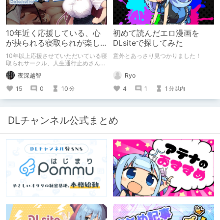
10年近く応援している、心
初めて読んだエロ漫画を
が抉られる寝取られが楽し
DLsiteで探してみた
めるサークル
10年以上応援させていただいている寝
意外とあっさり見つかりました！
取られサークル、人生通行止めさんの
新作がとても良かったので、新作を中
Ryo
夜深越智
心に、このサークルのゲームを紹介し
たくて、記事を書かせていただく。
4
1
1
15
0
10
分以内
分
キミノオモイからずっと好きな熱心な
ファンとしての記事にどうか、お付き
合いいただきたい（2026年7月18日
微修正）
DLチャンネル公式まとめ