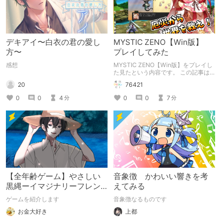
デキアイ〜白衣の君の愛し
MYSTIC ZENO【Win版】
方〜
プレイしてみた
感想
MYSTIC ZENO【Win版】をプレイし
た見たという内容です。 この記事は
通常のクリエイターズ記事です。
20
76421
0
0
4
0
0
7
分
分
【全年齢ゲーム】やさしい
音象徴 かわいい響きを考
黒縄ーイマジナリーフレン
えてみる
ドの「彼」と過ごすおぼん
ゲームを紹介します
音象徴なるものです
やすみー
お金大好き
上都