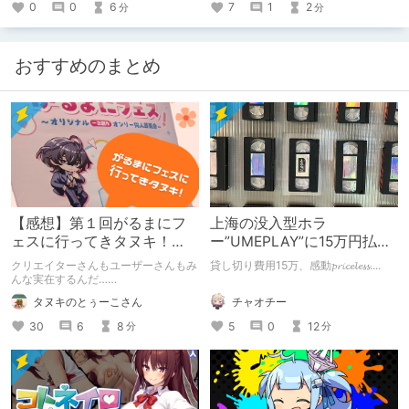
0
0
6
7
1
2
分
分
おすすめのまとめ
【感想】第１回がるまにフ
上海の没入型ホラ
ェスに行ってきタヌキ！
ー”UMEPLAY”に15万円払っ
【レポ】
たら、2作品とも号泣した※
クリエイターさんもユーザーさんもみ
貸し切り費用15万、感動𝓹𝓻𝓲𝓬𝓮𝓵𝓮𝓼𝓼....
ネタバレなし
んな実在するんだ……
チャオチー
タヌキのとぅーこさん
5
0
12
30
6
8
分
分