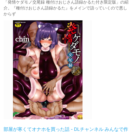
「発情ケダモノ交尾録 種付けおじさん語録かるた付き限定版」の紹
介。『種付けおじさん語録かるた』をメインで語っていくので悪し
からず
部屋が寒くてオナホを買った話 - DLチャンネル みんなで作