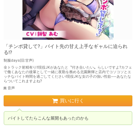
「チンポ貸して?」バイト先の甘え上手なギャルに迫られ
る!?
制服days(旧:甘声)
全トラック射精有り!!現役JKがあなたと〝付き合いたい〟らしいですよ?カフェ
で働くあなたの後輩として一緒に夜勤を務める北園舞輝と店内でコソコソとエ
ッチなバイト時間を過ごしてください!現役JKな女の子の強い性欲──あなたな
らついてこれますよね?
音声
買いに行く
バイトしてたらこんな展開もあったのかも