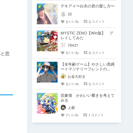
デキアイ〜白衣の君の愛し方〜
20
0
0
いいね
コメント
MYSTIC ZENO【Win版】 プ
レイしてみた
76421
0
0
いいね
コメント
いと思
【全年齢ゲーム】やさしい黒縄
ーイマジナリーフレンドの
「彼」と過ごすおぼんやすみー
お金大好き
0
0
いいね
コメント
音象徴 かわいい響きを考えて
みる
上都
7
1
いいね
コメント