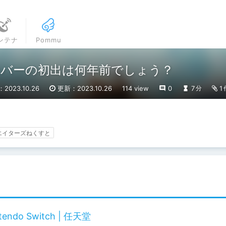
ンテナ
Pommu
バーの初出は何年前でしょう？
2023.10.26
更新：2023.10.26
114 view
0
7
1
分
エイターズねくすと
do Switch | 任天堂