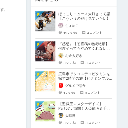
です。
ほっこりニュース大好きって話
【こういうのだけ見ていたい】
ちょめこ
15
4
いいね
コメント
『感想』【初投稿×連続絶頂】
何度イってもやめてくれない嫉
妬彼氏に激責めされて堕とされ
お金大好き
る。
0
0
いいね
コメント
広島市でタコスデコピクミンを
探す2時間の旅【ピクミンブル
ーム / Pikmin Bloom】
グルメで悪食
1
0
いいね
コメント


【遊戯王マスターデイズ】
Part57：激闘！天盃龍 VS 千年
D【架空デュエル】
大晦日
0
0
いいね
コメント