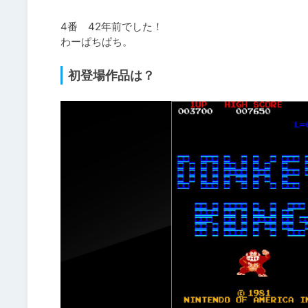
4番　42年前でした！

わーぱちぱち。
初登場作品は？