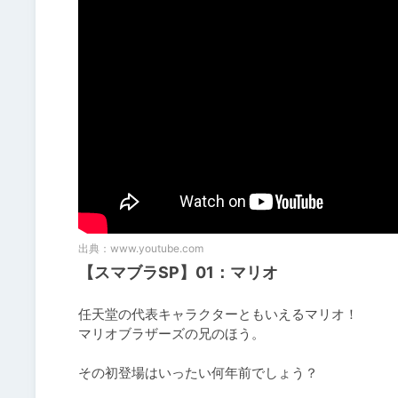
出典：
www.youtube.com
【スマブラSP】01：マリオ
任天堂の代表キャラクターともいえるマリオ！

マリオブラザーズの兄のほう。

その初登場はいったい何年前でしょう？
