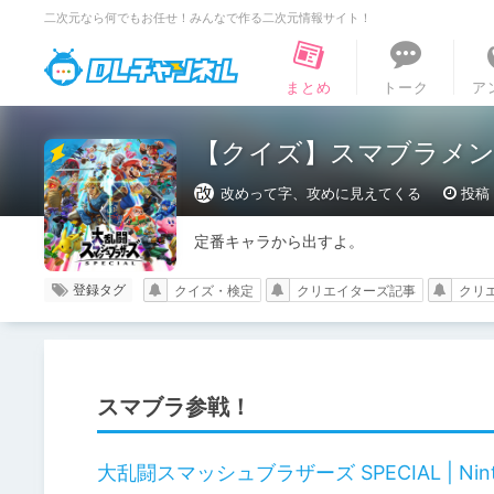
二次元なら何でもお任せ！みんなで作る二次元情報サイト！
DLチャンネル
まとめ
トーク
ア
【クイズ】スマブラメン
改めって字、攻めに見えてくる
投稿：
定番キャラから出すよ。
登録タグ
クイズ・検定
クリエイターズ記事
クリ
スマブラ参戦！
大乱闘スマッシュブラザーズ SPECIAL | Ninten