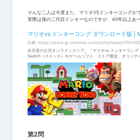
そんな二人は今度また、マリオVSドンキーコングが
実際は孫の二代目ドンキーなのですが、40年以上あ
マリオvs.ドンキーコング ダウンロード版 | My
出典: https://store-jp.nintendo.com/list/software/70010
任天堂の公式オンラインストア。「マリオvs.ドンキーコング 
Switch（スイッチ）やゲームソフト、ストア限定、オリジ
第2問