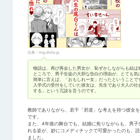
出典：
img.dlsite.jp
物語は、再び再会した男女が、恥ずかしながらも結ばれ
ところで、男子生徒の大胆な告白の理由が、とても気に
簡単に言えば、「おもしれー女」だったということです
入学式の受付をしていた彼女は、先生であり大人の社
する」という冗談を言うのです。
教師でありながら、若干「邪道」な考えを持つ彼女を
です。

また、4年後の舞台でも、結婚に焦りながらも、男子
れる姿が、妙にコメディチックで可愛かったのも、読
ました。
