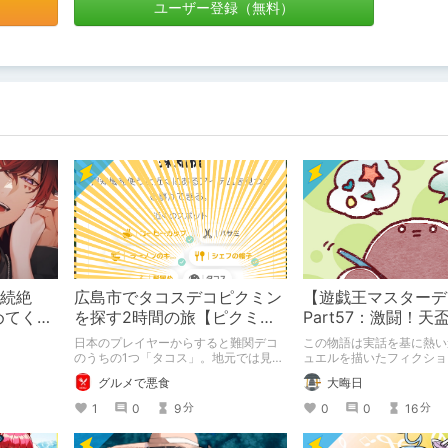
ユーザー登録（無料）
連続絶
広島市でタコスデコピクミン
【遊戯王マスターデ
めてくれ
を探す2時間の旅【ピクミン
Part57：激闘！天盃
めされて
ブルーム / Pikmin Bloom】
年D【架空デュエル
日本のプレイヤーからすると難関デコ
この物語は実話を基に熱い
のうちの1つ「タコス」。地元では見つ
ュエルを描いたフィクショ
けられなかった男が広島で探す旅をお
（自分用メモ：2025-05-
グルメで悪食
大晦日
送りします。ねくすと5月のテーマ「お
出かけの記録」。
1
0
9
0
0
16
分
分