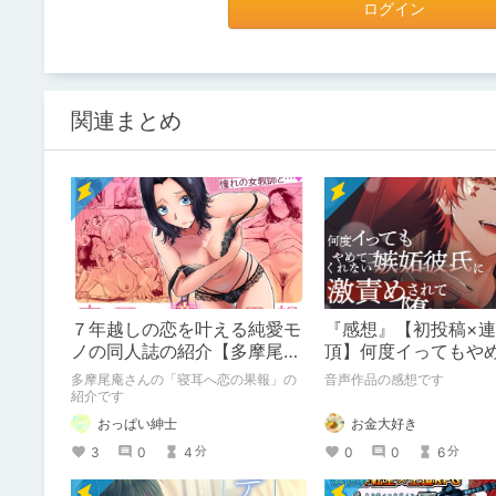
ログイン
関連まとめ
７年越しの恋を叶える純愛モ
『感想』【初投稿×
ノの同人誌の紹介【多摩尾
頂】何度イってもや
庵】
ない嫉妬彼氏に激責
多摩尾庵さんの「寝耳へ恋の果報」の
音声作品の感想です
堕とされる。
紹介です
おっぱい紳士
お金大好き
3
0
4
0
0
6
分
分