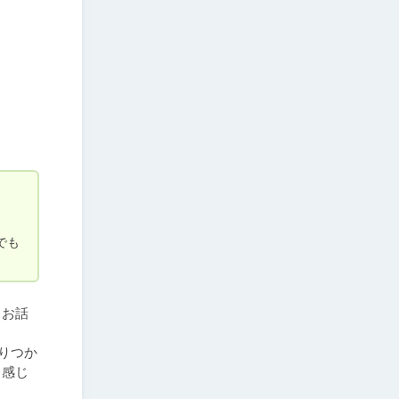
でも
うお話
りつか
と感じ