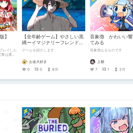
in版】
【全年齢ゲーム】やさしい黒
音象徴 かわいい響
縄ーイマジナリーフレンドの
てみる
「彼」と過ごすおぼんやすみ
】をプレイした
ゲームを紹介します
音象徴なるものです
ー
記事は通常
。
お金大好き
上都
0
0
6
7
1
2
分
分