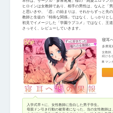
本作は、サークル「多摩尾庵」様の「純愛エロマンガ
ヒロインは女教師であり、相手の男性は、なんと「男
と思いきや、「恋」の始まりは、それからずっと先の
教師と生徒の「特殊な関係」ではなく、しっかりとし
初見でイメージした「学園ラブコメ」ではなく、王道
さっそく、レビューしていきます。
寝耳
多摩尾
女教師
続ける
マン
入学式早々に、女性教師に告白した男子学生。

母親ドン引き行動の被害者になった、当の女性教師は、