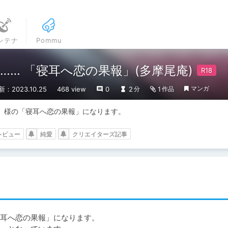
ンテナ
Pommu
… 「寝耳へ恋の果報」(多摩尾庵)
マンガ
新：2023.10.25
468 view
0
2
1
分
作品
」様の「寝耳へ恋の果報」になります。
レビュー
純愛
クリエイターズ記事
耳へ恋の果報」になります。
