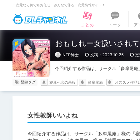
二次元なら何でもお任せ！みんなで作る二次元情報サイト！
DLチャンネル
まとめ
トーク
ア
おもしれー女扱いされて…
NTR紳士
投稿：2023.10.25
更
今回紹介する作品は、サークル「多摩尾庵
登録タグ
寝耳へ恋の果報
多摩尾庵
オススメ作品
女性教師いいよね
今回紹介する作品は、サークル「多摩尾庵」様の「寝