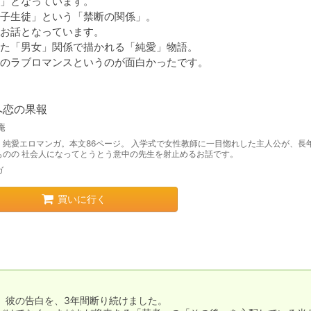
」となっています。

子生徒」という「禁断の関係」。

お話となっています。

た「男女」関係で描かれる「純愛」物語。

のラブロマンスというのが面白かったです。

へ恋の果報
庵
、純愛エロマンガ。本文86ページ。 入学式で女性教師に一目惚れした主人公が、長
ものの 社会人になってとうとう意中の先生を射止めるお話です。
ガ
買いに行く
彼の告白を、3年間断り続けました。
