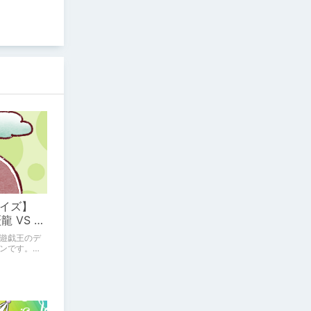
イズ】
龍 VS 千
】
遊戯王のデ
ンです。
14）