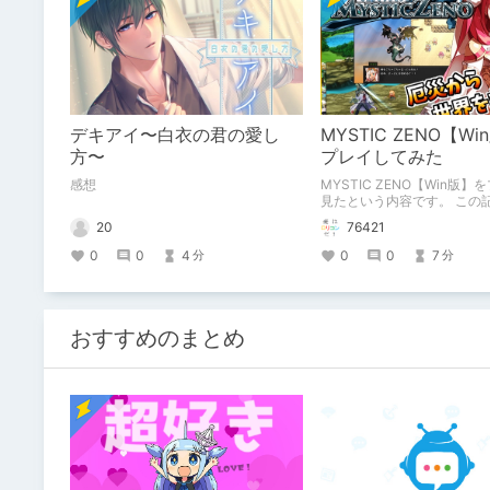
デキアイ〜白衣の君の愛し
MYSTIC ZENO【W
方〜
プレイしてみた
感想
MYSTIC ZENO【Win版
見たという内容です。 この
のクリエイターズ記事です
20
76421
0
0
4
0
0
7
分
分
おすすめのまとめ