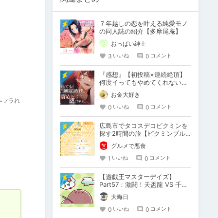
７年越しの恋を叶える純愛モノ
の同人誌の紹介【多摩尾庵】
おっぱい紳士
3
0
いいね
コメント
『感想』【初投稿×連続絶頂】
何度イってもやめてくれない嫉
妬彼氏に激責めされて堕とされ
お金大好き
る。
年フラれ
0
0
いいね
コメント
広島市でタコスデコピクミンを
探す2時間の旅【ピクミンブル
ーム / Pikmin Bloom】
グルメで悪食
1
0
いいね
コメント
【遊戯王マスターデイズ】
Part57：激闘！天盃龍 VS 千年
D【架空デュエル】
大晦日
0
0
いいね
コメント