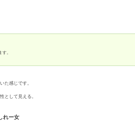


す。

いた感じです。

性として見える。

しれー女