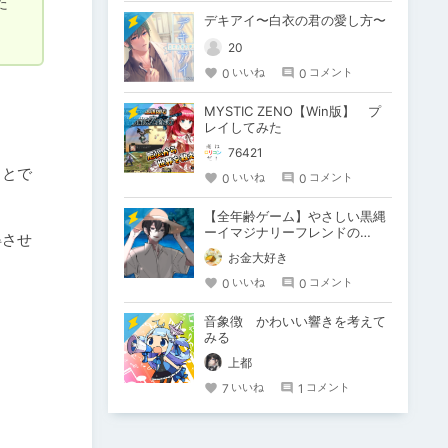
た
デキアイ〜白衣の君の愛し方〜
20
0
0
いいね
コメント
MYSTIC ZENO【Win版】 プ
レイしてみた
76421
ことで
0
0
いいね
コメント
【全年齢ゲーム】やさしい黒縄
ーイマジナリーフレンドの
得させ
「彼」と過ごすおぼんやすみー
お金大好き
0
0
いいね
コメント
音象徴 かわいい響きを考えて
みる
上都
7
1
いいね
コメント