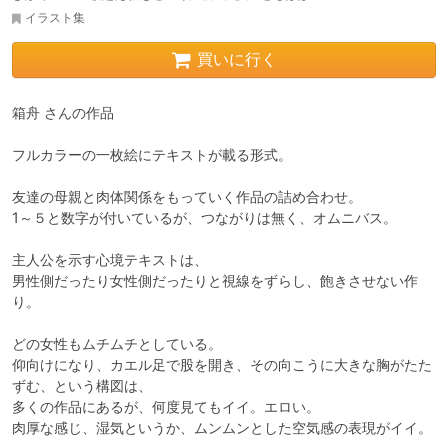
イラスト集
買いに行く
箱舟 さんの作品

フルカラーの一枚絵にテキストが載る形式。

友達の母親と肉体関係をもっていく作品の詰め合わせ。

1～５と数字が付いているが、つながりは無く、オムニバス。

主人公を示す心境テキストは、

男性側だったり女性側だったりと視線をずらし、飽きさせない作
り。

どの女性もムチムチとしている。

仰向けになり、カエル足で股を開き、その向こうに大きな胸がたた
ずむ、という構図は、

多くの作品にあるが、何度見てもイイ。エロい。

肉厚な感じ、湿気というか、ムンムンとした空気感の表現がイイ。
