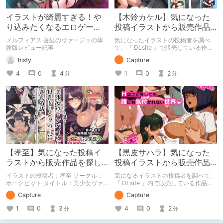
イラストが綺麗すぎる！や
【木鈴カケル】気になった
り込みたくなるエロゲー
投稿イラストから販売作品
「メルフィアス 蒼紅のヴァ
を探し始める【DLsite】
メルフィアス 蒼紅のヴァージェの体
気になったイラストの投稿者を調べ
ージェ」
験版レビュー記事
て、『 DLsite 』で販売している作品
を紹介する記事です。 投稿者：木鈴
histy
Capture
カケル サークル：木鈴亭 紹介作品：
病愛説話～ヤンデレ総集編本～
4
0
4
1
0
2
分
分
【孝至】気になった投稿イ
【黒皮サハラ】気になった
ラストから販売作品を探し
投稿イラストから販売作品
始める【DLsite】
を探し始める【DLsite】
イラストの投稿者：孝至 サークル：
気になるイラストの投稿者を調べて、
ホークビット タイトル：美少女ヴァ
『 DLsite 』内で販売している作品を
ンパイアに母乳ドリンクバーにされる
紹介する記事です。 投稿者：黒皮サ
Capture
Capture
話 Twitterで気になったイラストの投
ハラ サークル：めぞパンプキン 作品
稿者を調べて、DLsiteの販売作品を紹
紹介：Hなことをしても誰にも気付か
1
0
3
4
0
2
分
分
介している記事です。 イラスト投稿
れない世界 他
者が活動されているサイトもまとめて