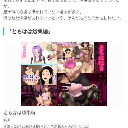
が、

息子側の心境は描かれていない場面が多く、

男はただ快楽があればいいという、そんなものなのかもしれない。
『ともはは総集編』
ともはは総集編
箱舟
きほんCG 150枚越え!抜きどころ満載の六人のともはは!