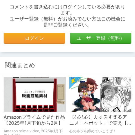
コメントを書き込むにはログインしている必要があり
ます。
ユーザー登録（無料）がお済みでない方はこの機会に
是非ご登録ください。
ログイン
ユーザー登録（無料）
関連まとめ
Amazonプライムで見た作品
【ﾐｮﾝﾐｮﾝ】カオスすぎるア
【2025年1月下旬から2月】
ニメ「ヘボット」で笑え【ﾍ
ﾎﾞﾗﾍｰ】
Amazon prime video, 2025年1月下
心のネジを締めていこうぜ！