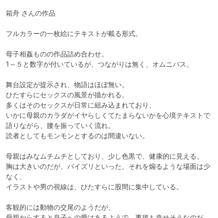
箱舟 さんの作品

フルカラーの一枚絵にテキストが載る形式。

母子相姦ものの作品詰め合わせ。

1～５と数字が付いているが、つながりは無く、オムニバス。

舞台設定が提示され、物語はほぼ無い。

ひたすらにセックスの風景が描かれる。

多くはそのセックスが日常に組み込まれており、

いかに母親のカラダがイヤらしくてたまらないかを心境テキストで
語りながら、腰を振っていく流れ。

読者としてもモンモンとするのは間違いない。

母親はみなムチムチとしており、少し色黒で、健康的に見える。

胸は大きいのだが、パイズリといった、それを煽るような場面は少
なく、

イラストや男の視線は、ひたすらに股間に集中している。

客観的には動物の交尾のようだが、

母親からすると息子への愛はあるようで、事後も幸せそうなのだ