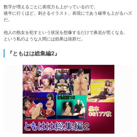
数字が増えるごとに表現力も上がっているので、

後半に行くほど、刺さるイラスト、表現にであう確率も上がるハズ
だ。

他人の熟女を犯すという状況を想像するだけで鼻息が荒くなる、

という私のような人間には効果は抜群だ。
『ともはは総集編2』