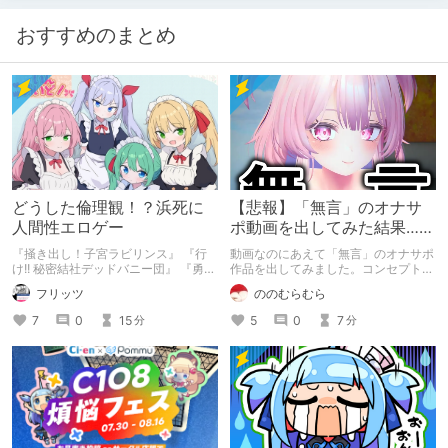
いるので、気になった方は見に行って
みて下さい。
おすすめのまとめ
どうした倫理観！？浜死に
【悲報】「無言」のオナサ
人間性エロゲー
ポ動画を出してみた結果……
『掻き出し！子宮ラビリンス』 『行
動画なのにあえて「無言」のオナサポ
け!! 秘密結社デッドバニー団』 『勇者
作品を出してみました。コンセプト通
ミアとツンツン猫サキュバス ~それで
りのものは作れたのですが、肝心の売
フリッツ
ののむらむら
も勇者はコロせない!~』 『めいどいん
上がね……
めいど！』 本記事はねくすとテーマ
7
0
15
5
0
7
分
分
「人に薦めづらいけど好きな作
品」”ではない”です。 好きだったら人
に薦めるのは当たり前だよなぁ！？