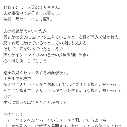
ヒロインは、人妻のミサキさん。

夫が服役中で息子と二人暮らし。

茶髪、元ヤン、そして巨乳。

夫の問題が大きいのだが、

何とか社交的に世の中を生きていこうとする様が導入で描かれる。

息子も気にかけている母としての覚悟も見える。

そして、気を張っていたところで、

爽やかイケメンメガネの息子の担当教師に出会い、

心の拠り所にしてしまう。

怒涛の如くセックスする場面が続く。

ホテルで学校で。

個人的にミサキさんが自信ありげにパイズリする場面が良かった。

そこに至るまで、ミサキさんが自身を誇るような場面が無かっただ
けに、

生活に潤いが出てきたことが伺える。

全体として、

「どうだ！ヌケルだろ」というスケベ全開、というよりも、

ドラマを見るように物語を展開させる方に、チカラを注いでくれて