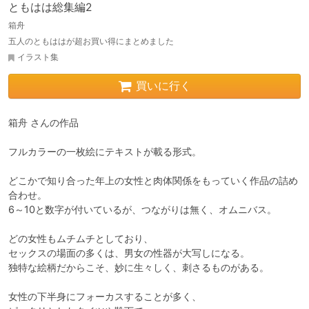
ともはは総集編2
箱舟
五人のともははが超お買い得にまとめました
イラスト集
買いに行く
箱舟 さんの作品

フルカラーの一枚絵にテキストが載る形式。

どこかで知り合った年上の女性と肉体関係をもっていく作品の詰め
合わせ。

6～10と数字が付いているが、つながりは無く、オムニバス。

どの女性もムチムチとしており、

セックスの場面の多くは、男女の性器が大写しになる。

独特な絵柄だからこそ、妙に生々しく、刺さるものがある。

女性の下半身にフォーカスすることが多く、
