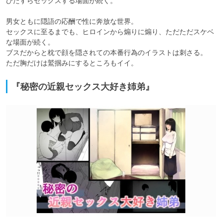
ひたすらセックスする場面が続く。

男女ともに隠語の応酬で性に奔放な世界。

セックスに至るまでも、ヒロインから煽りに煽り、ただただスケベ
な場面が続く。

ブスだからと枕で顔を隠されての本番行為のイラストは刺さる。

ただ胸だけは鷲掴みにするところもイイ。
『秘密の近親セックス大好き姉弟』