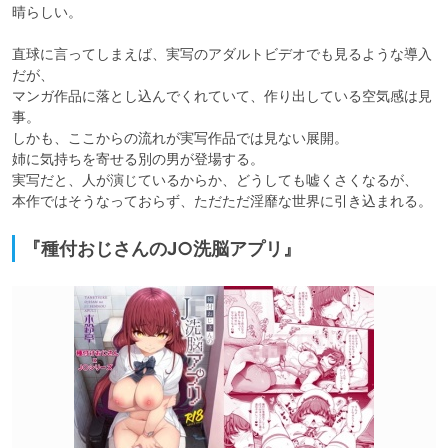
晴らしい。

直球に言ってしまえば、実写のアダルトビデオでも見るような導入
だが、

マンガ作品に落とし込んでくれていて、作り出している空気感は見
事。

しかも、ここからの流れが実写作品では見ない展開。

姉に気持ちを寄せる別の男が登場する。

実写だと、人が演じているからか、どうしても嘘くさくなるが、

本作ではそうなっておらず、ただただ淫靡な世界に引き込まれる。
『種付おじさんのJ○洗脳アプリ』