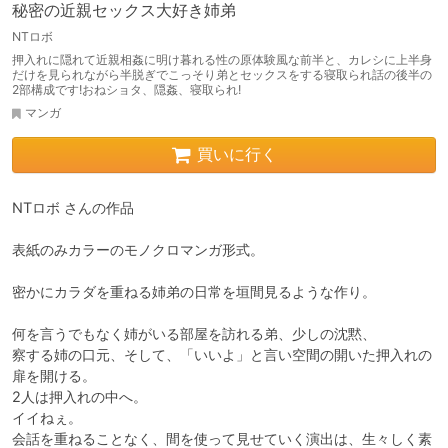
秘密の近親セックス大好き姉弟
NTロボ
押入れに隠れて近親相姦に明け暮れる性の原体験風な前半と、カレシに上半身
だけを見られながら半脱ぎでこっそり弟とセックスをする寝取られ話の後半の
2部構成です!おねショタ、隠姦、寝取られ!
マンガ
買いに行く
NTロボ さんの作品

表紙のみカラーのモノクロマンガ形式。

密かにカラダを重ねる姉弟の日常を垣間見るような作り。

何を言うでもなく姉がいる部屋を訪れる弟、少しの沈黙、

察する姉の口元、そして、「いいよ」と言い空間の開いた押入れの
扉を開ける。

2人は押入れの中へ。

イイねぇ。

会話を重ねることなく、間を使って見せていく演出は、生々しく素