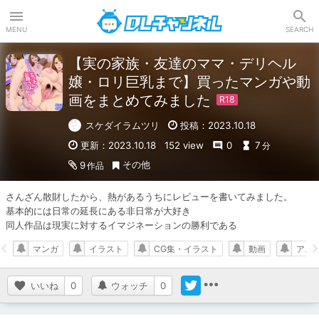
DLチャンネル
MENU
SEARCH
【実の家族・友達のママ・デリヘル
嬢・ロリ巨乳まで】買ったマンガや動
画をまとめてみました
スケダイラムツリ
投稿：2023.10.18
更新：2023.10.18
152 view
0
7
分
その他
9
作品
さんざん散財したから、熱があるうちにレビューを書いてみました。

基本的には日常の延長にある非日常が大好き

同人作品は現実に対するイマジネーションの勝利である
マンガ
イラスト
CG集・イラスト
動画
アニ
いいね
0
ウォッチ
0