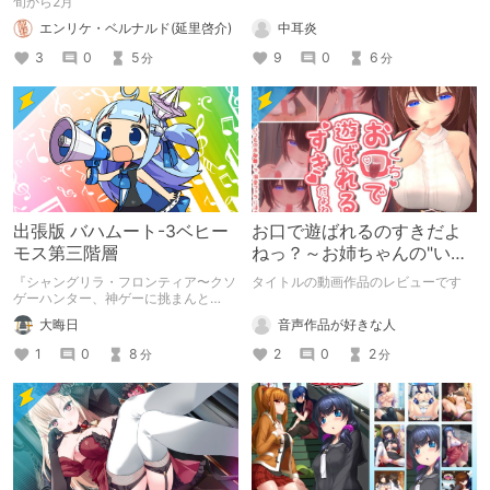
旬から2月
中耳炎
エンリケ・ベルナルド(延里啓介)
9
0
6
3
0
5
分
分
出張版 バハムート-3ベヒー
お口で遊ばれるのすきだよ
モス第三階層
ねっ？～お姉ちゃんの"いつ
ものお部屋"で溺愛フェラに
『シャングリラ・フロンティア〜クソ
タイトルの動画作品のレビューです
浸される～レビュー
ゲーハンター、神ゲーに挑まんと
す〜』に関するクイズ（全5問）で
音声作品が好きな人
大晦日
す。 果たして何問正解できるでしょ
うか？
2
0
2
1
0
8
分
分