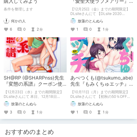
購入してみよう
『愛聖天使ラブメアリー』
クーポンで50%OFFキャンペ
条件を整理します
【12月25日（金）までの期間限定】
ーン!
DLsiteさんにて 【DLsite 2020
selection】キャンペーン開催中!! 左藤
何かの人
放蕩のとんぬら
空気先生の単行本 『愛聖天使ラブメ
アリー ～悪性受胎～』も 販売価格
6
0
2
1
0
1
分
分
1,100円 → クーポン使用で50%OFFと
大変お求めやすくなっております!! ぜ
ひこの機会に お値打ちにお買い求め
ください!!
SH@RP (@SHARPnss)先生
あべつくも(@tsukumo_abe)
『変態の系譜』クーポン使
先生『もみくちゅエッチ』
用で20％OFF!!
クーポンご使用で
【12月23日（水）までの期間限定】
【10月11日（月）までの期間限定】
50％OFF♥
DLsiteさんにて 本日、12月18日
DLsiteさんにて 【初秋の50％OFFク
（金）より販売が開始された SH@RP
ーポン】大好評配布中!!! あべつくも
放蕩のとんぬら
放蕩のとんぬら
先生の 『変態の系譜』が クーポン使
先生の電子単行本 『もみくちゅエッ
用でなんと20％OFFで購入頂けます
チ』も 販売価格 1,100円 → クーポン
3
0
1
1
0
1
分
分
クーポン使用には 【1円以上のマン
ご使用で50％OFFの 550円と 大変お
ガ・CG・イラスト有料作品を3作品以
求めやすくなっております! ぜひこの
上の同時購入】という条件があります
機会にお値打ちにお買い求めくださ
が えっちマンガ・CG・イラスト作品
い!!
おすすめのまとめ
が大豊作の今 悩む必要がないほど 二