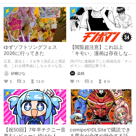
次元を心より愛する紳士諸兄垂涎の作
品が目白押しですよ
ゆずソフトソングフェス
【閲覧超注意】これ以上
2026に行ってきた
「キモい」漫画は存在しな
い？チンポマンとかいう
正直、過去１・２を争う見応えと満足
26/7/1に連載終了した暗稿先生「チン
「魂の殺人」の完成形
感、これを標準値にしちゃダメな見本
ポマン」感想記事です。
かも
砂糖ひな
蟲独
5
3
13
11
0
8
分
分
【祝50回】7年半チクニー音
comipoやDLSiteで購読でき
声をレビューし続けた人
る男女が合体や融合する話