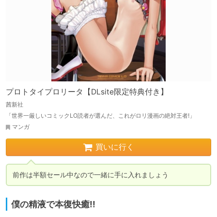
プロトタイプロリータ【DLsite限定特典付き】
茜新社
「世界一厳しいコミックLO読者が選んだ、これがロリ漫画の絶対王者!」
マンガ
買いに行く
僕の精液で本復快癒!!