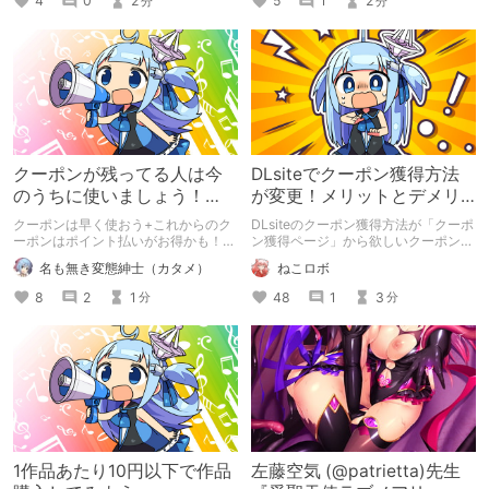
4
0
2
5
1
2
分
分
しているのでしょうか? 買い物をする
際に便利な早見表を作ってみました｡
クーポンが残ってる人は今
DLsiteでクーポン獲得方法
のうちに使いましょう！
が変更！メリットとデメリ
【クーポン使用時の条件変
ットを解説
クーポンは早く使おう+これからのク
DLsiteのクーポン獲得方法が「クーポ
更間近】
ーポンはポイント払いがお得かも！
ン獲得ページ」から欲しいクーポンだ
というお話です。 ※あくまで筆者の考
けを手動で獲得する方式に変更されま
名も無き変態紳士（カタメ）
ねこロボ
えであり、人によっては異なる場合が
した 変更後のメリットとデメリット
あります。
について解説していきたいと思います
8
2
1
48
1
3
分
分
1作品あたり10円以下で作品
左藤空気 (@patrietta)先生