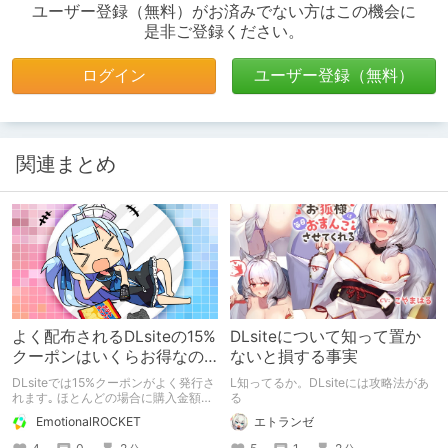
ユーザー登録（無料）がお済みでない方はこの機会に
是非ご登録ください。
ログイン
ユーザー登録（無料）
関連まとめ
よく配布されるDLsiteの15%
DLsiteについて知って置か
クーポンはいくらお得なの
ないと損する事実
か?
DLsiteでは15%クーポンがよく発行さ
L知ってるか。DLsiteには攻略法があ
れます｡ ほとんどの場合に購入金額の
る
下限が設けられているので､それに合
EmotionalROCKET
エトランゼ
わせてまとめ買いしがちです｡ では､
15%クーポンで私達はどれくらい得を