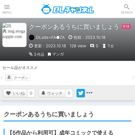
DLチャンネル
MENU
SEARCH
クーポンあるうちに買いましょう
DLsite>FA●ZA
投稿：2023.10.18
更新：2023.10.18
128 view
0
1
分
マンガ
3
作品
セール品がオススメ
クーポン
いいね
0
ウォッチ
0
クーポンあるうちに買いましょう
【5作品から利用可】成年コミックで使える