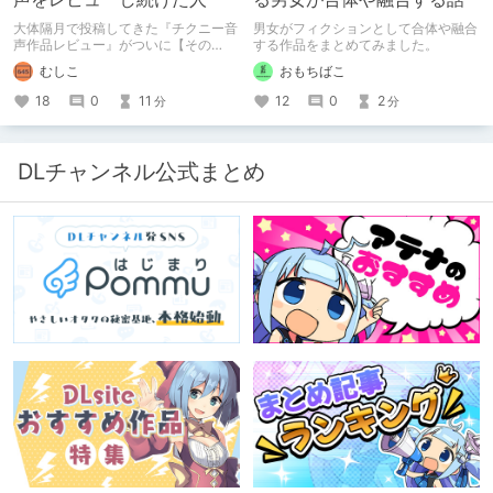
大体隔月で投稿してきた『チクニー音
男女がフィクションとして合体や融合
声作品レビュー』がついに【その
する作品をまとめてみました。
50】を迎えました！ 約7年半チクニー
むしこ
おもちばこ
し続け、おシコり報告をしてきただけ
ですけど記念は記念。 皆様への感謝
18
0
11
12
0
2
分
分
を伝えたり、これまでの投稿を振り返
ります。
DLチャンネル公式まとめ