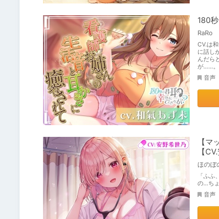
18
RaRo
CV.
に話し
んだら
が……。
音声
【マ
【CV
ほのぼ
「ふふ
の…ち
音声