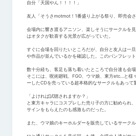
自分「天国やん！！！！」

友人「そうさmotmot！1番盛り上がる祭り、即売会さ
会場内に響き渡るアニソン、楽しそうにサークルを見
はオタクが歓喜する光景が広がっていた。

すぐに会場を回りたいところだが、自分と友人は一旦
や作品が並んでいるかを確認した。このパンフレット
数十分経ち、客足も落ち着いたところで自分達も会場
そこには、呪術廻戦、FGO、ウマ娘、東方etc…と
ーしたCDを売っている超本格的なサークルもあって驚
「よければ試聴されますか？」

と東方キャラにコスプレした売り子の方に勧められ、
サインをもらえたのも感激ものだった。

また、ウマ娘のキーホルダーを販売しているサークル