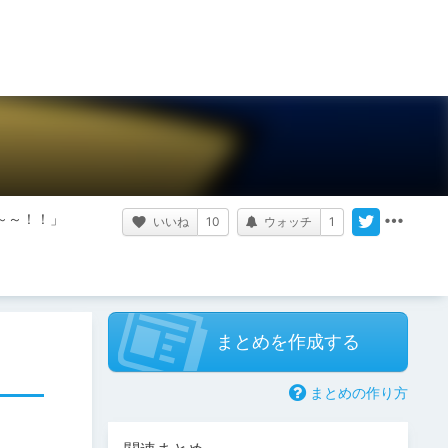
～～！！」
いいね
10
ウォッチ
1
まとめを作成する
まとめの作り方