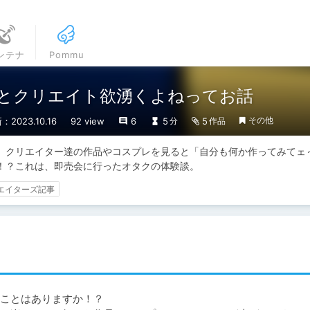
ンテナ
Pommu
とクリエイト欲湧くよねってお話
その他
：2023.10.16
92 view
6
5
5
分
作品
、クリエイター達の作品やコスプレを見ると「自分も何か作ってみてェ
！？これは、即売会に行ったオタクの体験談。
エイターズ記事
ことはありますか！？
