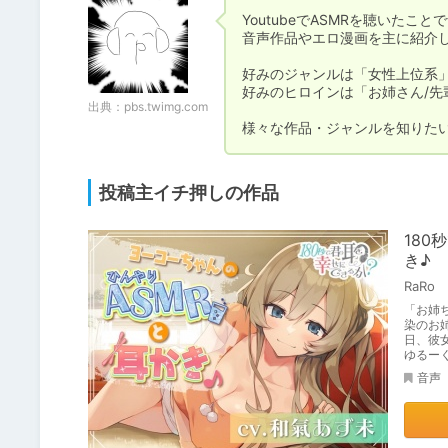
YoutubeでASMRを聴いたこ
音声作品やエロ漫画を主に紹介し
好みのジャンルは「女性上位系」
好みのヒロインは「お姉さん/先
出典：
pbs.twimg.com
様々な作品・ジャンルを知りた
投稿主イチ押しの作品
180
き♪
RaRo
「お姉
染のお
日、彼
ゆるー
音声