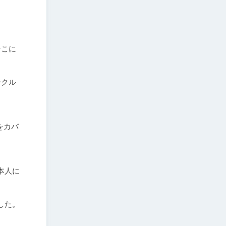
そこに
ークル
をカバ
本人に
た。
