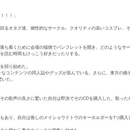
！！！」

回るオタク達、個性的なサークル、クオリティの高いコスプレ、
落ち着くために会場の端側でパンフレットを開き、どのようなサ
を読む時間もけっこう好きだったりする。

を回り始めた。

様々なコンテンツの同人誌やグッズが並んでいる。さらに、東方の曲
いた。

その歌声の良さに驚いた自分は即決でそのCDを購入した。歌った
もあり、自分は推しのメイショウドトウのキーホルダーを1つ購入し