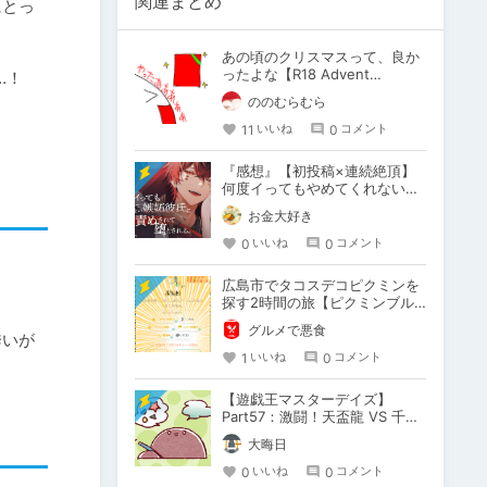
関連まとめ
にとっ
あの頃のクリスマスって、良か
ったよな【R18 Advent
！

Calendar 2024】
ののむらむら
11
0
いいね
コメント
『感想』【初投稿×連続絶頂】
何度イってもやめてくれない嫉
妬彼氏に激責めされて堕とされ
お金大好き
る。
0
0
いいね
コメント
広島市でタコスデコピクミンを


探す2時間の旅【ピクミンブル
ーム / Pikmin Bloom】
グルメで悪食
誘いが
1
0
いいね
コメント
【遊戯王マスターデイズ】
Part57：激闘！天盃龍 VS 千年
D【架空デュエル】
大晦日
0
0
いいね
コメント