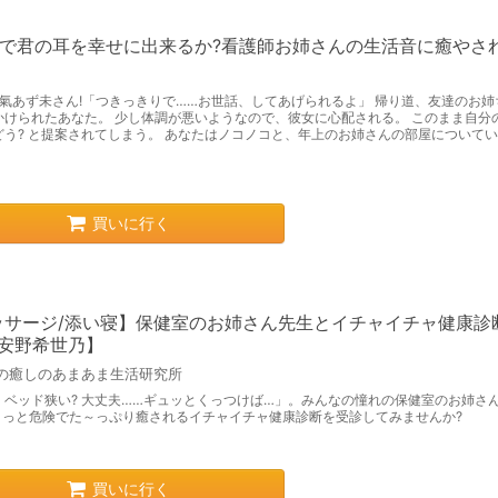
0秒で君の耳を幸せに出来るか?看護師お姉さんの生活音に癒やさ
は和氣あず未さん!「つきっきりで……お世話、してあげられるよ」 帰り道、友達のお姉
かけられたあなた。 少し体調が悪いようなので、彼女に心配される。 このまま自分
どう? と提案されてしまう。 あなたはノコノコと、年上のお姉さんの部屋について
買いに行く
ッサージ/添い寝】保健室のお姉さん先生とイチャイチャ健康診
.安野希世乃】
の癒しのあまあま生活研究所
、ベッド狭い? 大丈夫……ギュッとくっつけば…」。みんなの憧れの保健室のお姉さ
ょっと危険でた～っぷり癒されるイチャイチャ健康診断を受診してみませんか?
買いに行く