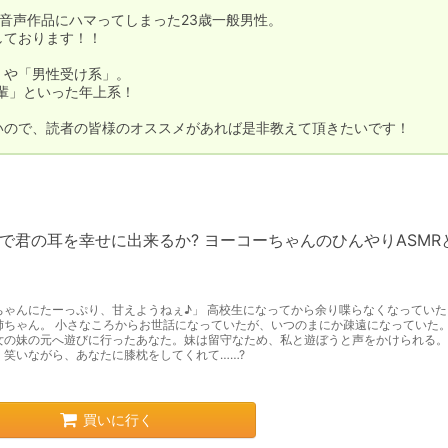
とで音声作品にハマってしまった23歳一般男性。

ております！！

や「男性受け系」。

輩」といった年上系！

いので、読者の皆様のオススメがあれば是非教えて頂きたいです！
秒で君の耳を幸せに出来るか? ヨーコーちゃんのひんやりASMR
ちゃんにたーっぷり、甘えようねぇ♪」 高校生になってから余り喋らなくなっていた
姉ちゃん。 小さなころからお世話になっていたが、いつのまにか疎遠になっていた。
女の妹の元へ遊びに行ったあなた。妹は留守なため、私と遊ぼうと声をかけられる。
く笑いながら、あなたに膝枕をしてくれて……?
買いに行く