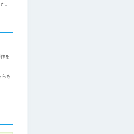
った。
創作を
ちらも