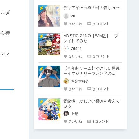
デキアイ〜白衣の君の愛し方〜
ホルダ
20
0
0
いいね
コメント
から待
MYSTIC ZENO【Win版】 プ
レイしてみた
76421
パンフ
0
0
いいね
コメント
【全年齢ゲーム】やさしい黒縄
ーイマジナリーフレンドの
「彼」と過ごすおぼんやすみー
お金大好き
0
0
いいね
コメント
音象徴 かわいい響きを考えて
みる
上都
7
1
いいね
コメント