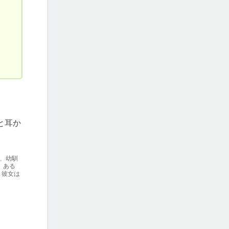
と耳か
、幼馴
 ある
 彼女は