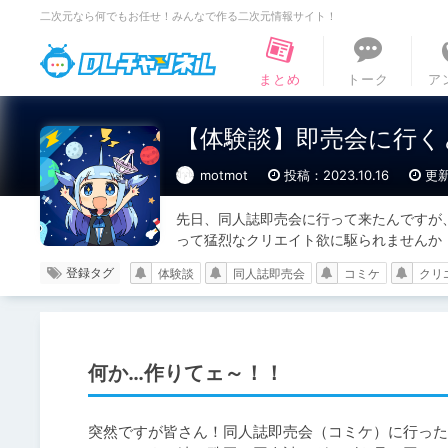
二次元なら何でもお任せ！みんなで作る二次元情報サイト！
DLチャンネル
まとめ
トーク
ア
【体験談】即売会に行く
motmot
投稿：2023.10.16
更新
先日、同人誌即売会に行って来たんですが
って猛烈なクリエイト欲に駆られませんか
登録タグ
体験談
同人誌即売会
コミケ
クリ
何か…作りてェ～！！
突然ですが皆さん！同人誌即売会（コミケ）に行った