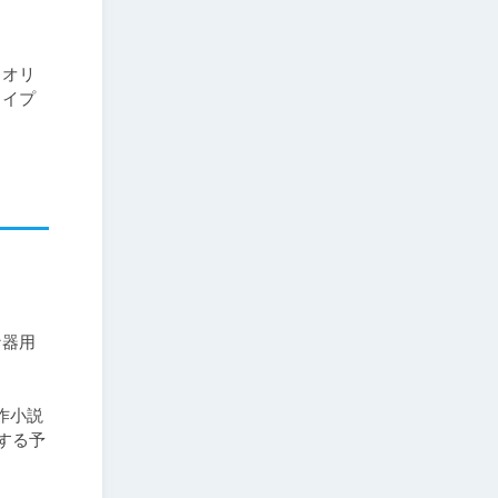
クオリ
タイプ
な器用
作小説
する予