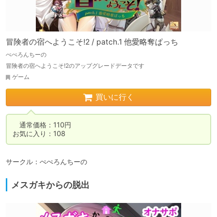
冒険者の宿へようこそ!2 / patch.1 他愛略奪ぱっち
ぺぺろんちーの
冒険者の宿へようこそ!2のアップグレードデータです
ゲーム
買いに行く
　通常価格：110円

お気に入り：108
サークル：ぺぺろんちーの
メスガキからの脱出