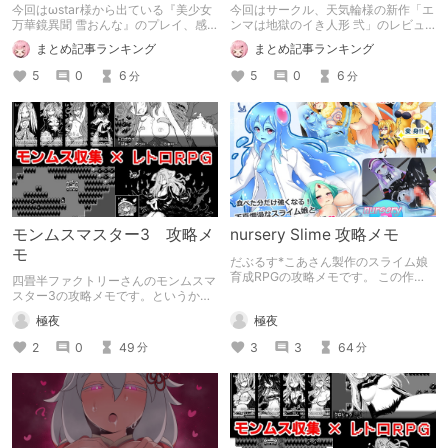
女万華鏡異聞 雪おんな』の
今回はωstar様から出ている『美少女
今回はサークル、天気輪様の新作「エ
すすめ。
万華鏡異聞 雪おんな』のプレイ、感
ンマは地獄のイき人形 弐」のレビュ
想レビューだよ。
ー記事だよ。無表情ロリ系作品として
まとめ記事ランキング
まとめ記事ランキング
は非常に内容の濃いものとなっている
から見逃し厳禁だね。
5
0
6
5
0
6
分
分
モンムスマスター3 攻略メ
nursery Slime 攻略メモ
モ
だぶるす*こあさん製作のスライム娘
育成RPGの攻略メモです。 この作
四畳半ファクトリーさんのモンムスマ
品、特に詰まるところが無いためか攻
スター3の攻略メモです。というか自
略ページが存在しないんですよね。ゲ
分用の備忘録です。 前作ついでにこ
極夜
極夜
ームクリアだけならそれでも特に問題
ちらも久しぶりにプレイしたのでつい
はないんですが、データをまとめたペ
でに攻略記事としてまとめてみまし
3
3
64
2
0
49
分
分
ージも存在しないので再プレイ時に
た。
色々比較したりするのが面倒だったの
でついでにまとめてみました。