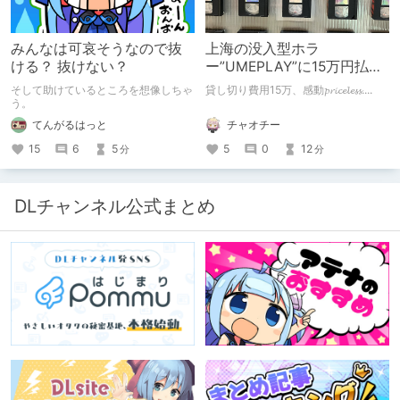
みんなは可哀そうなので抜
上海の没入型ホラ
ける？ 抜けない？
ー”UMEPLAY”に15万円払っ
たら、2作品とも号泣した※
そして助けているところを想像しちゃ
貸し切り費用15万、感動𝓹𝓻𝓲𝓬𝓮𝓵𝓮𝓼𝓼....
ネタバレなし
う。
チャオチー
てんがるはっと
5
0
12
15
6
5
分
分
DLチャンネル公式まとめ