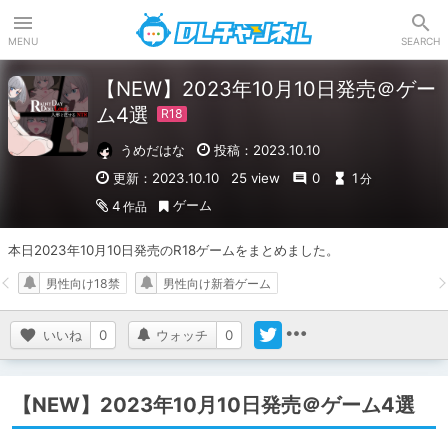
DLチャンネル
MENU
SEARCH
【NEW】2023年10月10日発売＠ゲー
ム4選
うめだはな
投稿：2023.10.10
更新：2023.10.10
25 view
0
1
分
ゲーム
4
作品
本日2023年10月10日発売のR18ゲームをまとめました。
男性向け18禁
男性向け新着ゲーム
いいね
0
ウォッチ
0
【NEW】2023年10月10日発売＠ゲーム4選