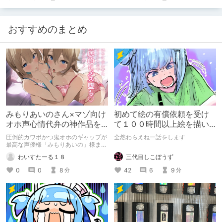
おすすめのまとめ
みもりあいのさん×マゾ向け
初めて絵の有償依頼を受け
オホ声心情代弁の神作品を
て１００時間以上絵を描い
紹介したい
た話
圧倒的カワボかつ鬼オホのギャップが
全然わらえねー話をします
最高な声優様「みもりあいの」様まと
めですm(__)m 【マゾ向け×オホ声×心
三代目しこぼうず
わいすたーる１８
情代弁】を軸に紹介しておりますので
少し偏った紹介となりますm(__)m
42
6
9
0
0
8
分
分