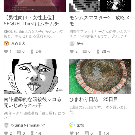
【男性向け・女性上位】
モンムスマスター2 攻略メ
SEQUEL thirstはムチムチロ
モ
リ顔女子とエッチができる
SEQUEL thirstの女の子がかわいい♡
四畳半ファクトリーさんのモンムスマ
ＲＰＧ【BL有】
あと、ホモセもある優れもの。
スター2の攻略メモです。 久しぶりに
プレイしたらいくつかゲーム内情報に
おめる犬
極夜
間違いなどが見つかったのでついでに
攻略記事としてまとめてみました。
1
0
2
2
0
38
分
分
2020年発売のゲームだが今でも結構
遊べるバランスの良い良作。
南斗聖拳的な暗殺後シコる
ひまわり日誌 25日目
元いじめられっ子
5週目の25日目です。 本を買いまし
た。
98年～01年連載漫画「殺し屋1」につ
いて
家鴨
♡Sinsi Namonaki♡
14
0
1
2
0
1
分
分