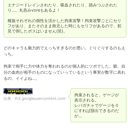
エナジードレインされたり、吸血されたり、踏みつぶされた
り...。丸呑みvoreもあるよ！

種族それぞれの個性を活かした拘束攻撃！拘束攻撃ごとにセリ
フがあり、またそのまま敗北した時にもセリフがあるので、初
見で倒したボスはいません(笑)。
どのキャラも魅力的でえっちすぎるのが悪い。ぐりぐりするのもえ
っち。

拘束で相手に力や体力を奪われるのが個人的にツボでした。癖。自
分の血肉が相手のものになっていっているという事実が数字に表れ
るの、イイよね...。
拘束されると、ゲージが
出典：
lh3.googleusercontent.com
表示される。

レバガチャでゲージを０
にすれば脱出できるのだ
が...