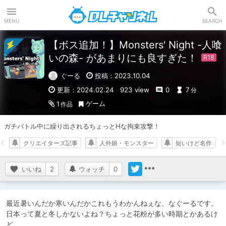
DLチャンネル
MENU
SEARCH
【ボス追加！】Monsters' Night -人喰
いの森- があまりにも良すぎた！
ぐーる
投稿：2023.10.04
更新：2024.02.24
923 view
0
7
分
ゲーム
1
作品
ガチバトル中に繰り出されるちょっとHな拘束攻撃！
クリエイターズ記事
人外娘・モンスター
短いけど名作
いいね
2
ウォッチ
0
最近暑いんだか寒いんだかこれもうわかんねぇな、なぐーるです。
日本って夏と冬しかないよね？ちょっと花粉が多い時期とかあるけ
ど。