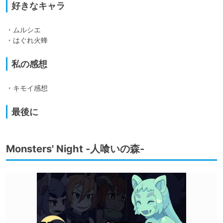
好きなキャラ
・ムルシエ

・はぐれ火蜂
私の感想
・キモイ感想
最後に
Monsters' Night -人喰いの森-