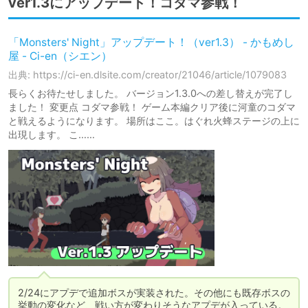
ver1.3にアップデート！コダマ参戦！
「Monsters' Night」アップデート！（ver1.3） - かもめし
屋 - Ci-en（シエン）
出典: https://ci-en.dlsite.com/creator/21046/article/1079083
長らくお待たせしました。 バージョン1.3.0への差し替えが完了し
ました！ 変更点 コダマ参戦！ ゲーム本編クリア後に河童のコダマ
と戦えるようになります。 場所はここ。はぐれ火蜂ステージの上に
出現します。 こ……
2/24にアプデで追加ボスが実装された。その他にも既存ボスの
挙動の変化など、戦い方が変わりそうなアプデが入っている。