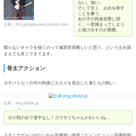
ない。強い。

そして甘く、止めを刺す
ことを嫌う。

女の子の拘束攻撃に弱
く、一度捕まってしまう
出典：
lh3.googleusercontent.com
と抜け出すのが困難。
喋らないキャラを描くのって滅茶苦茶難しいと思う。という点を踏
まえても良くできてます。
骨太アクション
ガチバトル！の中の拘束にエロスを見出した者たちの戦い。
出典：
img.dlsite.jp
ボス戦のみで道中なし！コウモリちゃんかわいいね...
スタミナゲージがないから回避使い放題！ビュンビュン！回避性能