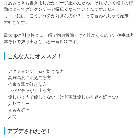
まあさっきも書きましたがゲージ重いんだわ。それでいて相手の行
動によってグングンゲージ幅広くなっていくんですよね～。

しまいには「こういうのが好きなのか？」って言われちゃう始末。
大好きです。

最大hpと引き換えに一瞬で拘束解除できる技があるので、後半は基
本それで抜け出さないと一発K.O.です。
こんな人にオススメ！
・アクションゲームが好きな方

・高難易度に飢えてる方

・拘束攻撃が好きな方

・レバガチャが人生な方

・優しいようで優しくない、けど実は優しい世界が好きな方

・人外スキー

・丸呑み好き

・人間
アプデされたぞ！