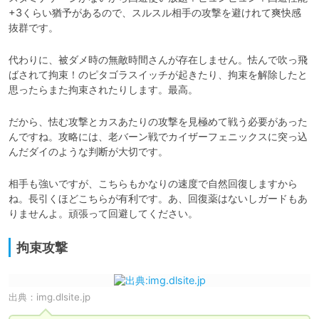
+3くらい猶予があるので、スルスル相手の攻撃を避けれて爽快感
抜群です。
代わりに、被ダメ時の無敵時間さんが存在しません。怯んで吹っ飛
ばされて拘束！のピタゴラスイッチが起きたり、拘束を解除したと
思ったらまた拘束されたりします。最高。
だから、怯む攻撃とカスあたりの攻撃を見極めて戦う必要があった
んですね。攻略には、老バーン戦でカイザーフェニックスに突っ込
んだダイのような判断が大切です。
相手も強いですが、こちらもかなりの速度で自然回復しますから
ね。長引くほどこちらが有利です。あ、回復薬はないしガードもあ
りませんよ。頑張って回避してください。
拘束攻撃
出典：
img.dlsite.jp