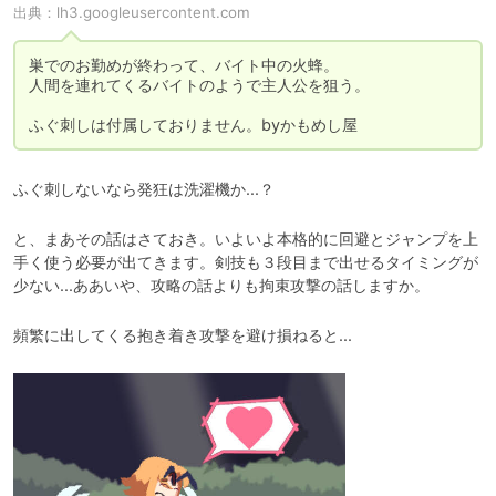
出典：
lh3.googleusercontent.com
巣でのお勤めが終わって、バイト中の火蜂。

人間を連れてくるバイトのようで主人公を狙う。

ふぐ刺しは付属しておりません。byかもめし屋
ふぐ刺しないなら発狂は洗濯機か...？
と、まあその話はさておき。いよいよ本格的に回避とジャンプを上
手く使う必要が出てきます。剣技も３段目まで出せるタイミングが
少ない...ああいや、攻略の話よりも拘束攻撃の話しますか。
頻繁に出してくる抱き着き攻撃を避け損ねると...