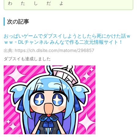
わ　　た　　し　　だ　　よ
次の記事
おっぱいゲームでダブスイしようとしたら死にかけた話ｗ
ｗｗ - DLチャンネル みんなで作る二次元情報サイト！
出典: https://ch.dlsite.com/matome/296857
ダブスイも達成しました