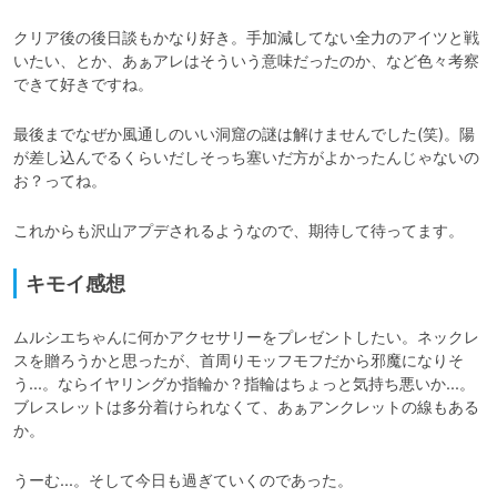
クリア後の後日談もかなり好き。手加減してない全力のアイツと戦
いたい、とか、あぁアレはそういう意味だったのか、など色々考察
できて好きですね。
最後までなぜか風通しのいい洞窟の謎は解けませんでした(笑)。陽
が差し込んでるくらいだしそっち塞いだ方がよかったんじゃないの
お？ってね。
これからも沢山アプデされるようなので、期待して待ってます。
キモイ感想
ムルシエちゃんに何かアクセサリーをプレゼントしたい。ネックレ
スを贈ろうかと思ったが、首周りモッフモフだから邪魔になりそ
う...。ならイヤリングか指輪か？指輪はちょっと気持ち悪いか...。
ブレスレットは多分着けられなくて、あぁアンクレットの線もある
か。
うーむ...。そして今日も過ぎていくのであった。