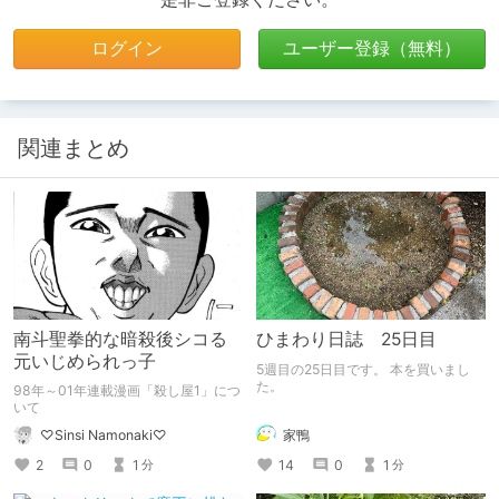
ログイン
ユーザー登録（無料）
関連まとめ
南斗聖拳的な暗殺後シコる
ひまわり日誌 25日目
元いじめられっ子
5週目の25日目です。 本を買いまし
た。
98年～01年連載漫画「殺し屋1」につ
いて
家鴨
♡Sinsi Namonaki♡
14
0
1
2
0
1
分
分