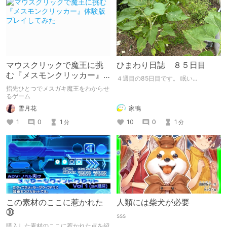
マウスクリックで魔王に挑
ひまわり日誌 ８５日目
む『メスモンクリッカー』
４週目の85日目です。 眠い...
体験版プレイしてみた
指先ひとつでメスガキ魔王をわからせ
るゲーム
雪月花
家鴨
1
0
1
10
0
1
分
分
この素材のここに惹かれた
人類には柴犬が必要
㉚
sss
購入した素材のここに惹かれた点を紹