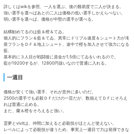
詳しくはwikを参照、一人を選ぶ、後の難易度で二人が決まる。

強い選手を選べばあとの二人は価格の低い選手しかえらべない。

弱い選手を選べば、価格が中堅の選手が選べる。

結構勧めてるのは藍＆橙＆てゐ。

個人的にフラン＆藍＆てゐ、異常にドリブル速度＆シュート力が滝
亜フランをＤＦ＆地上シュート、途中で橙を加入させて強力になる
藍、

基本的に３人目が戦闘後に資金が1.5倍にてゐをいれるので。

藍が19200するが、12800円扱いなので普通に入れる。
一週目
価格が安くて強い選手、それが意外に多いのだ。

2500の選手でも必殺ＤＦだけの一芸だが、数揃えてＤＦにそろえ
れば普通に止める。

また、蘭＆橙をそろえると強い。

霊夢とvivitは、仲間に加えると必殺技がほとんど使えない。

レベルによって必殺技が違うため、事実上一週目で力は発揮できな