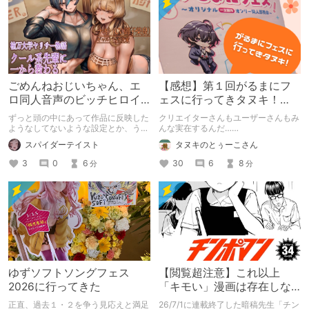
ごめんねおじいちゃん、エ
【感想】第１回がるまにフ
ロ同人音声のビッチヒロイ
ェスに行ってきタヌキ！
ンに名前使って～過去作品
【レポ】
ずっと頭の中にあって作品に反映した
クリエイターさんもユーザーさんもみ
コンセプトを思い出そう～
ようなしてないような設定とか、うち
んな実在するんだ……
のヒロイン達の名づけの法則とかを頭
スパイダーテイスト
タヌキのとぅーこさん
の中の映●研の金●さんに「そこにあ
っちゃいけねえんだよ」といわれたの
3
0
6
30
6
8
分
分
でとりあえず垂れ流します。
ゆずソフトソングフェス
【閲覧超注意】これ以上
2026に行ってきた
「キモい」漫画は存在しな
い？チンポマンとかいう
正直、過去１・２を争う見応えと満足
26/7/1に連載終了した暗稿先生「チン