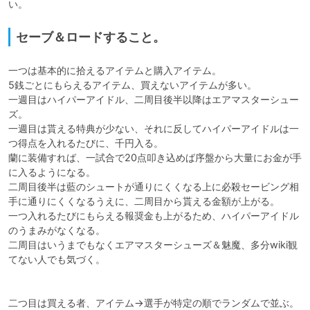
い。
セーブ＆ロードすること。
一つは基本的に拾えるアイテムと購入アイテム。

5銭ごとにもらえるアイテム、買えないアイテムが多い。

一週目はハイパーアイドル、二周目後半以降はエアマスターシュー
ズ。

一週目は貰える特典が少ない、それに反してハイパーアイドルは一
つ得点を入れるたびに、千円入る。

蘭に装備すれば、一試合で20点叩き込めば序盤から大量にお金が手
に入るようになる。

二周目後半は藍のシュートが通りにくくなる上に必殺セービング相
手に通りにくくなるうえに、二周目から貰える金額が上がる。

一つ入れるたびにもらえる報奨金も上がるため、ハイパーアイドル
のうまみがなくなる。

二周目はいうまでもなくエアマスターシューズ＆魅魔、多分wiki観
てない人でも気づく。

二つ目は買える者、アイテム→選手が特定の順でランダムで並ぶ。
