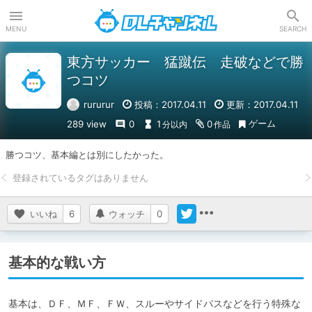
DLチャンネル
MENU
SEARCH
東方サッカー 猛蹴伝 走破などで勝
つコツ
rururur
投稿：2017.04.11
更新：2017.04.11
ゲーム
289 view
0
1
0
分以内
作品
勝つコツ、基本編とは別にしたかった。
いいね
6
ウォッチ
0
基本的な戦い方
基本は、ＤＦ、ＭＦ、ＦＷ、スルーやサイドパスなどを行う特殊な