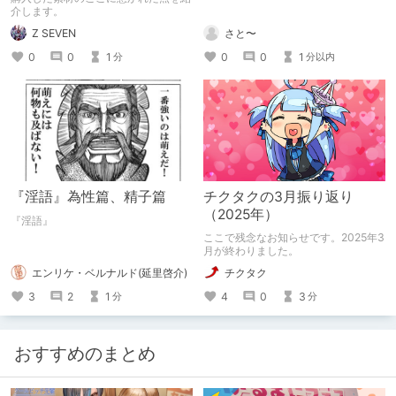
介します。
Z SEVEN
さと〜
0
0
1
0
0
1
分
分以内
『淫語』為性篇、精子篇
チクタクの3月振り返り
（2025年）
『淫語』
ここで残念なお知らせです。2025年3
月が終わりました。
エンリケ・ベルナルド(延里啓介)
チクタク
3
2
1
4
0
3
分
分
おすすめのまとめ