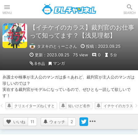
DLチャンネル
MENU
SEARCH
【イチケイのカラス】裁判官のお仕事
って知ってます？【浅見理都】
タヌキのとぅーこさん
投稿：2023.09.25
更新：2023.09.25
75 view
0
5
分
マンガ
8
作品
弁護士や検事が主人公のマンガは多々あれど、裁判官が主人公のマンガは
珍しいのでは？

実在する裁判官がモデルになっているので、ぜひとも一読して欲しいで
す！
クリエイターズねくすと
短いけど名作
イチケイのカラス
いいね
11
ウォッチ
2