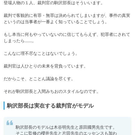
登場人物の１人、裁判官の駒沢部長はそういいます。

裁判で客観的に有罪・無罪は決められてしまいますが、事件の真実
というのは当事者が一番よく知っていることでしょう。

もし本当に何もやっていないのに信じてもらえず、犯罪者にされて
しまったら……。

こんなに理不尽なことはないでしょう。

裁判官は人ひとりの未来を背負っています。

だからこそ、とことん議論を尽くす。

それが駒沢部長と入間みちおのスタイルなのです。
駒沢部長は実在する裁判官がモデル
駒沢部長のモデルは木谷明先生と原田國男先生です。
そこに監修の櫻井先生と片田先生のエッセンスも加わ