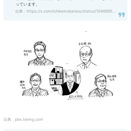
っています。
出典：
https://x.com/ichikeinokarasu/status/1046685688190578688?s=20
出典：
pbs.twimg.com