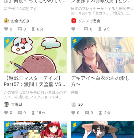
頂】何度イってもやめてく
ンを探す2時間の旅【ピクミ
れない嫉妬彼氏に激責めさ
ンブルーム / Pikmin
音声作品の感想です
日本のプレイヤーからすると難関デコ
れて堕とされる。
Bloom】
のうちの1つ「タコス」。地元では見
つけられなかった男が広島で探す旅を
お金大好き
グルメで悪食
お送りします。ねくすと5月のテーマ
「お出かけの記録」。
0
0
6
1
0
9
分
分
【遊戯王マスターデイズ】
デキアイ〜白衣の君の愛し
Part57：激闘！天盃龍 VS
方〜
千年D【架空デュエル】
この物語は実話を基に熱い遊戯王のデ
感想
ュエルを描いたフィクションです。
（自分用メモ：2025-05-14）
20
大晦日
0
0
4
0
0
16
分
分