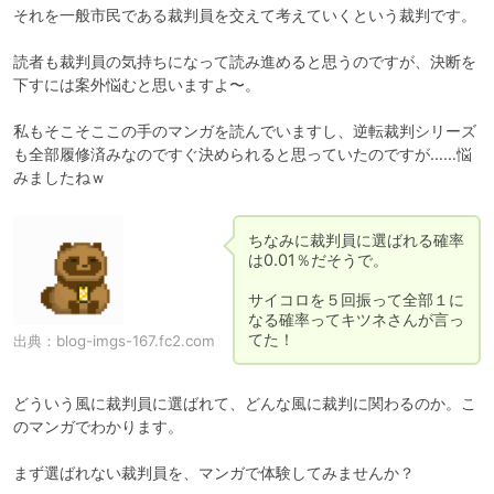
それを一般市民である裁判員を交えて考えていくという裁判です。

読者も裁判員の気持ちになって読み進めると思うのですが、決断を
下すには案外悩むと思いますよ〜。

私もそこそここの手のマンガを読んでいますし、逆転裁判シリーズ
も全部履修済みなのですぐ決められると思っていたのですが……悩
みましたねｗ
ちなみに裁判員に選ばれる確率
は0.01％だそうで。

サイコロを５回振って全部１に
なる確率ってキツネさんが言っ
てた！
出典：
blog-imgs-167.fc2.com
どういう風に裁判員に選ばれて、どんな風に裁判に関わるのか。こ
のマンガでわかります。

まず選ばれない裁判員を、マンガで体験してみませんか？