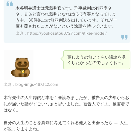
木谷明弁護士は元裁判官です。刑事裁判は有罪率９
９．９％と言われ裁判となればほぼ有罪となってしま
う中、30件以上の無罪判決を出しています。それが一
度も覆されたことがないという逸話を持っています。
出典：
https://youkosatou0727.com/itikei-model/
覆しようの無いくらい議論を尽
くしたからなのでしょうね～。
出典：
blog-imgs-167.fc2.com
木谷先生の人生録的な本を１冊読みましたが、被告人の少年からお
礼が届いた話がすごいなぁと思いました。被告人ですよ。被害者で
はなく。

自分の人生のことを真剣に考えてくれる他人と出会ったら……人生
が改まりますよね。