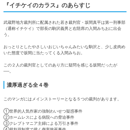
『イチケイのカラス』のあらすじ
武蔵野地方裁判所に配属された若き裁判官・坂間真平は第一刑事部
（通称イチケイ）で部長の駒沢義男と右陪席の入間みちおに出会
う。

おっとりとしたやさしいおじいちゃんみたいな駒沢と、少し皮肉め
いた態度で坂間に当たってくる入間みちお。

この２人の裁判官としてのあり方に疑問を感じる坂間だったが
──。
濃厚過ぎる全４巻
このマンガにはメインストーリーとなる５つの裁判があります。

①世界的人気作家の強制わいせつ疑惑事件

②ホームレスによる病院への脅迫事件

③クレプトマニア主婦による万引き事件

④裁判員制度で裁く傷害致死事件
