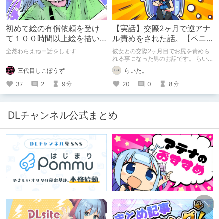
初めて絵の有償依頼を受け
【実話】交際2ヶ月で逆アナ
て１００時間以上絵を描い
ル責めをされた話。【ペニ
た話
バン】
全然わらえねー話をします
彼女との交際2ヶ月目でお尻を責めら
れる事になった男のお話です。 らい
た。のエチエチ体験談#2【逆アナ
三代目しこぼうず
らいた。
ル】
37
2
9
20
0
8
分
分
DLチャンネル公式まとめ