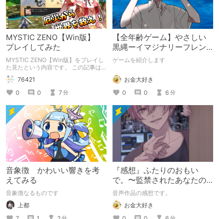
MYSTIC ZENO【Win版】
【全年齢ゲーム】やさしい
プレイしてみた
黒縄ーイマジナリーフレン
ドの「彼」と過ごすおぼん
MYSTIC ZENO【Win版】をプレイし
ゲームを紹介します
やすみー
た見たという内容です。 この記事は
通常のクリエイターズ記事です。
お金大好き
76421
0
0
6
0
0
7
分
分
音象徴 かわいい響きを考
『感想』ふたりのおもい
えてみる
で。〜監禁されたあなたの
末路〜【がるまに限定特典
音象徴なるものです
音声作品の感想です。
付き】
上都
お金大好き
7
1
2
0
0
6
分
分