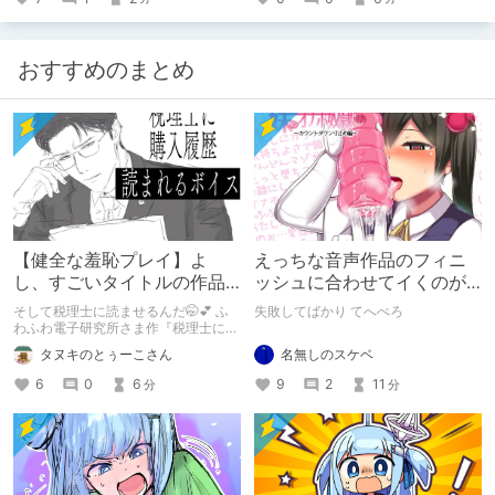
おすすめのまとめ
【健全な羞恥プレイ】よ
えっちな音声作品のフィニ
し、すごいタイトルの作品
ッシュに合わせてイくのが
をまた買おう。【湧き上が
下手すぎる【失敗した話】
そして税理士に読ませるんだ🤭💕 ふ
失敗してばかり てへぺろ
る不健全な気持ち】
わふわ電子研究所さま作『税理士に購
入履歴読まれるボイス』の感想レビュ
名無しのスケベ
タヌキのとぅーこさん
ーです！
9
2
11
6
0
6
分
分