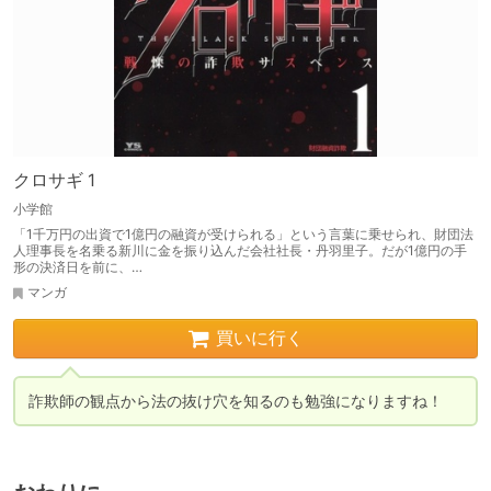
クロサギ 1
小学館
「1千万円の出資で1億円の融資が受けられる」という言葉に乗せられ、財団法
人理事長を名乗る新川に金を振り込んだ会社社長・丹羽里子。だが1億円の手
形の決済日を前に、…
マンガ
買いに行く
詐欺師の観点から法の抜け穴を知るのも勉強になりますね！