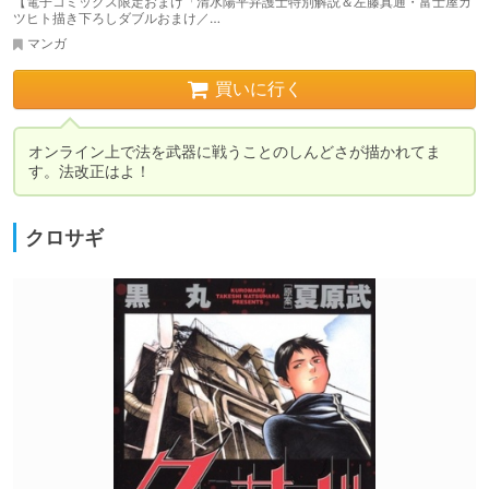
【電子コミックス限定おまけ「清水陽平弁護士特別解説＆左藤真通・富士屋カ
ツヒト描き下ろしダブルおまけ／…
マンガ
買いに行く
オンライン上で法を武器に戦うことのしんどさが描かれてま
す。法改正はよ！
クロサギ