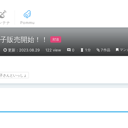
ンテナ
Pommu
子販売開始！！
マン
更新：2023.08.29
122 view
0
1
7
分
作品
子さんといっしょ