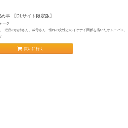
め事 【DLサイト限定版】
ォーク
ん、近所のお姉さん、叔母さん…憧れの女性とのイケナイ関係を描いたオムニバス。
ガ
買いに行く