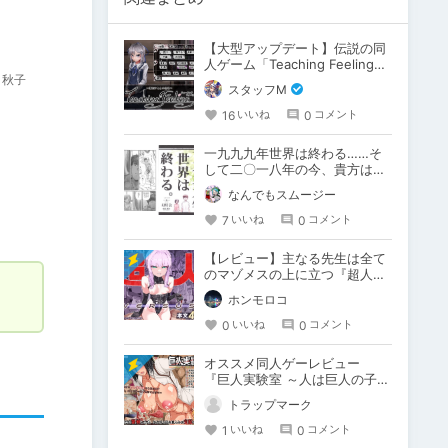
【大型アップデート】伝説の同
人ゲーム「Teaching Feeling」
く秋子
が5周年！
スタッフM
16
0
いいね
コメント
一九九九年世界は終わる……そ
して二〇一八年の今、貴方は何
を思う？
なんでもスムージー
7
0
いいね
コメント
【レビュー】主なる先生は全て
のマゾメスの上に立つ『超人
VS』
ホンモロコ
0
0
いいね
コメント
オススメ同人ゲーレビュー
『巨人実験室 ～人は巨人の子を
孕むか!?～』
トラップマーク
1
0
いいね
コメント