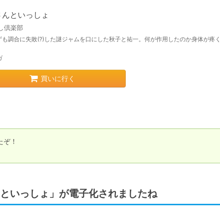
さんといっしょ
し倶楽部
ずも調合に失敗(?)した謎ジャムを口にした秋子と祐一。何が作用したのか身体が疼
ガ
買いに行く
ぞ！

といっしょ」が電子化されましたね