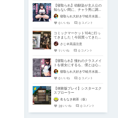
【寝取られ】幼馴染が主人公の
知らない間に、チャラ男に調教
されメスにされる！？
寝取られ大好き♡睦月水面（無様や洗脳シチュも好きだよっ！）
0
0
いいね
コメント
コミックマーケット104に行っ
てきました！今回買ってきた作
品を紹介！③
さじ＠高温注意
1
0
いいね
コメント
【寝取られ】憧れのクラスメイ
トを彼女にするも、僕とは心だ
けの関係で彼女はいろんな人と
寝取られ大好き♡睦月水面（無様や洗脳シチュも好きだよっ！）
体を交える…
0
0
いいね
コメント
【体験版プレイ】シスターエク
スプローラー
名もなき銘茶（仮）
28
0
いいね
コメント