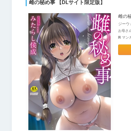
雌の秘め事 【DLサイト限定版】
雌の秘
ジーウ
お母さ
マン