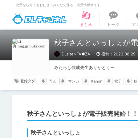
二次元なら何でもお任せ！みんなで作る二次元情報サイト！
DLチャンネル
まとめ
トーク
ア
秋子さんといっしょが電
DLsite>FA●ZA
投稿：2023.08.29
みたらし侯成先生ありがとうー
登録タグ
同人
マンガ
Kanon
秋子
秋
秋子さんといっしょが電子販売開始！！
秋子さんといっしょ