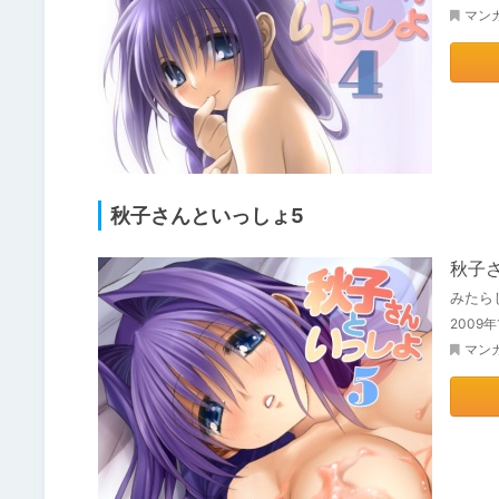
マン
秋子さんといっしょ5
秋子
みたら
2009
マン