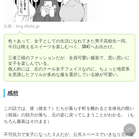
出典：
img.dlsite.jp
色々あって、女子としての生活になれてきた男子高校生一同。

今日は映えるスイーツを楽しむべく、隣町へお出かけ。

三者三様のファッションだが、全員可愛い服装で、思い思いに
女子を楽しんでいる。

個人的には、左のクール女子フェイスなのに、ちょっと地雷系
を意識したフリルが多めな服を選択している娘が可愛い。
感想
この話では、彼（彼女？）たちが暮らす町を離れると女体化の呪い
（祝福）の効力が落ち、元の姿に戻ってしまうことがわかる。（も
ちろん服装はそのまま）

不可抗力で女子になった３人だが、公共スペースでいきなり元の姿