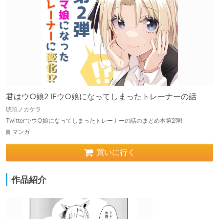
君はウ○娘2 IFウ○娘になってしまったトレーナーの話
琥珀ノカケラ
Twitterでウ○娘になってしまったトレーナーの話のまとめ本第2弾!
マンガ
買いに行く
作品紹介