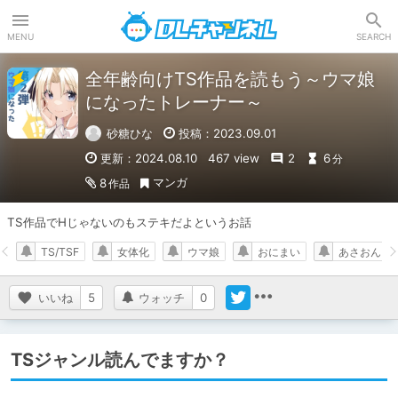
DLチャンネル
MENU
SEARCH
全年齢向けTS作品を読もう～ウマ娘
になったトレーナー～
砂糖ひな
投稿：2023.09.01
更新：2024.08.10
467 view
2
6
分
マンガ
8
作品
TS作品でHじゃないのもステキだよというお話
TS/TSF
女体化
ウマ娘
おにまい
あさおん
いいね
5
ウォッチ
0
TSジャンル読んでますか？