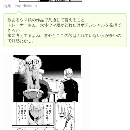
出典：
img.dlsite.jp
数あるウマ娘の作品で共通して言えること、

トレーナーさん、大体ウマ娘がどれだけポテンシャルを発揮で
きるか

常に考えてるよね。意外とここの芯はぶれていない人が多いの
で好感たかし。