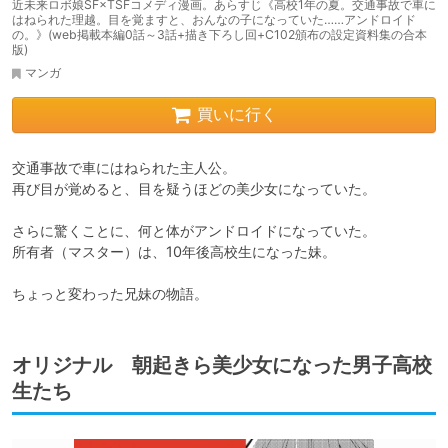
近未来ロボ娘SF×TSFコメディ漫画。あらすじ《高校1年の夏。交通事故で車に
はねられた理越。目を覚ますと、おんなの子になっていた……アンドロイド
の。》(web掲載本編0話～3話+描き下ろし回+C102頒布の設定資料集の合本
版)
マンガ
買いに行く
交通事故で車にはねられた主人公。

再び目が覚めると、目を疑うほどの美少女になっていた。

さらに驚くことに、何と体がアンドロイドになっていた。

所有者（マスター）は、10年後高校生になった妹。

ちょっと変わった兄妹の物語。
オリジナル 朝起きら美少女になった男子高校
生たち