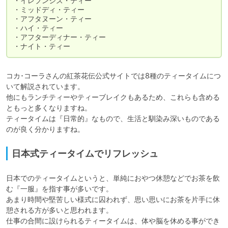
・イレブンジズ・ティー

・ミッドディ・ティー

・アフタヌーン・ティー

・ハイ・ティー

・アフターディナー・ティー

・ナイト・ティー
コカ･コーラさんの紅茶花伝公式サイトでは8種のティータイムにつ
いて解説されています。

他にもランチティーやティーブレイクもあるため、これらも含める
ともっと多くなりますね。

ティータイムは『日常的』なもので、生活と馴染み深いものである
のが良く分かりますね。
日本式ティータイムでリフレッシュ
日本でのティータイムというと、単純におやつ休憩などでお茶を飲
む『一服』を指す事が多いです。

あまり時間や堅苦しい様式に囚われず、思い思いにお茶を片手に休
憩される方が多いと思われます。

仕事の合間に設けられるティータイムは、体や脳を休める事ができ