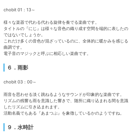
chobit 01：13～

様々な楽器で代わる代わる旋律を奏でる楽曲です。

タイトルの『にじ』は様々な音色の織り成す空間を端的に表したの
ではないでしょうか。

これだけ多くの音色が混ざっているのに、全体的に暖かみを感じる
曲調です。

電子音のマジックと呼ぶに相応しい楽曲です。
６．雨影
chobit 03：00～

雨音を思わせる淡く跳ねるようなサウンドが印象的な楽曲です。

リズムの残響も雨を意識した響きで、随所に織り込まれる間を意識
したリズムに引き込まれます。

活動名義でもある『あまつぶ』を象徴しているかのようですね。
９．水時計