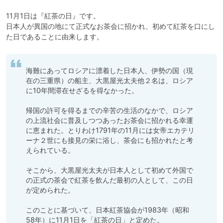
11月1日は『紅茶の日』です。

日本人が異国の地にて正式なお茶会に招かれ、初めて紅茶を口にし
海難にあってロシアに漂着した日本人、伊勢の国（現
在の三重県）の船主、大黒屋光太夫他２名は、ロシア
に10年間滞在せざるを得なかった。

帰国の許可を得るまでの辛苦の生活のなかで、ロシア
の上流社会に普及しつつあったお茶会に招かれる幸運
に恵まれた。とりわけ1791年の11月には女帝エカテリ
ーナ２世にも接見の栄に浴し、茶会にも招かれたと考
えられている。

そこから、大黒屋光太夫が日本人として初めて外国で
の正式の茶会で紅茶を飲んだ最初の人として、この日
が定められた。

このことに基づいて、日本紅茶協会が1983年（昭和
58年）に11月1日を「紅茶の日」と定めた。