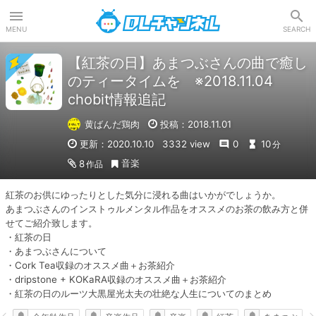
DLチャンネル
MENU
SEARCH
【紅茶の日】あまつぶさんの曲で癒し
のティータイムを ※2018.11.04
chobit情報追記
黄ばんだ鶏肉
投稿：2018.11.01
更新：2020.10.10
3332 view
0
10
分
音楽
8
作品
紅茶のお供にゆったりとした気分に浸れる曲はいかがでしょうか。

あまつぶさんのインストゥルメンタル作品をオススメのお茶の飲み方と併
せてご紹介致します。

・紅茶の日

・あまつぶさんについて

・Cork Tea収録のオススメ曲＋お茶紹介

・dripstone + KOKaRA収録のオススメ曲＋お茶紹介

・紅茶の日のルーツ大黒屋光太夫の壮絶な人生についてのまとめ