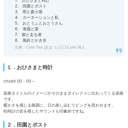
1.　おひさまと時計

2.　田園とポスト

3.　雨と森小屋

4.　カーネーションと私

5.　おとうふとおとうさん

6.　海靄と藻

7.　都と走る者

8.　風鈴とかき氷
出典：
Cork Tea [あまつぶ] | DLsite 同人
１．おひさまと時計
chobit 00：00～

楽曲タイトルのイメージがそのままダイレクトに伝わってくる楽曲
です。

暖かさを感じる曲調に、日の差し込むリビングを思わせます。

柱時計の音を模したサウンドも印象的ですね。
２．田園とポスト