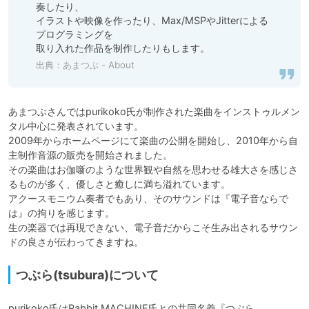
奏したり、

イラストや映像を作ったり、Max/MSPやJitterによる
プログラミングを

取り入れた作品を制作したりもします。
出典：
あまつぶ - About
あまつぶさんではpurikoko氏が制作された楽曲をインストゥルメン
タル中心に発表されています。

2009年からホームページにて楽曲の公開を開始し、2010年から自
主制作音源の販売を開始されました。

その楽曲はお伽噺のような世界観や自然を思わせる雄大さを感じさ
るものが多く、優しさと癒しに満ち溢れています。

アクースモニウム奏者でもあり、そのサウンドは『電子音ならで
は』の拘りを感じます。

生の楽器では再現できない、電子音だからこそ生み出されるサウン
ドの良さが伝わってきますね。
つぶら(tsubura)について
purikoko氏はRabbit MACHINE氏との共同名義『つぶら