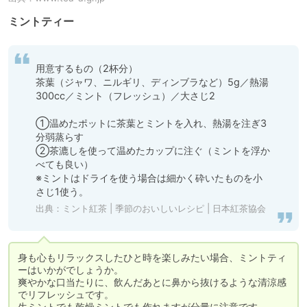
ミントティー
用意するもの（2杯分）

茶葉（ジャワ、ニルギリ、ディンブラなど）5g／熱湯
300cc／ミント（フレッシュ）／大さじ2

①温めたポットに茶葉とミントを入れ、熱湯を注ぎ3
分弱蒸らす

②茶漉しを使って温めたカップに注ぐ（ミントを浮か
べても良い）

※ミントはドライを使う場合は細かく砕いたものを小
さじ1使う。
出典：
ミント紅茶 | 季節のおいしいレシピ | 日本紅茶協会
身も心もリラックスしたひと時を楽しみたい場合、ミントティ
ーはいかがでしょうか。

爽やかな口当たりに、飲んだあとに鼻から抜けるような清涼感
でリフレッシュです。

生ミントでも乾燥ミントでも作れますが分量に注意です。
