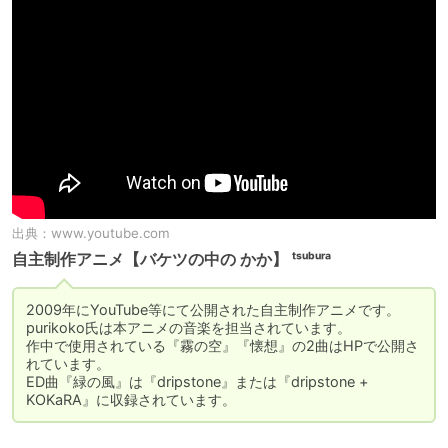
出典：
www.youtube.com
自主制作アニメ【バケツの中の かか】 ᵗˢᵘᵇᵘʳᵃ
2009年にYouTube等にて公開された自主制作アニメです。

purikoko氏は本アニメの音楽を担当されています。

作中で使用されている『霧の空』『懐想』の2曲はHPで公開さ
れています。

ED曲『緑の風』は『dripstone』または『dripstone + 
KOKaRA』に収録されています。