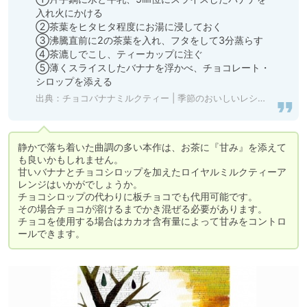
入れ火にかける

②茶葉をヒタヒタ程度にお湯に浸しておく

③沸騰直前に2の茶葉を入れ、フタをして3分蒸らす

④茶漉しでこし、ティーカップに注ぐ

⑤薄くスライスしたバナナを浮かべ、チョコレート・
シロップを添える
出典：
チョコバナナミルクティー | 季節のおいしいレシピ | 日本紅茶協会
静かで落ち着いた曲調の多い本作は、お茶に『甘み』を添えて
も良いかもしれません。

甘いバナナとチョコシロップを加えたロイヤルミルクティーア
レンジはいかがでしょうか。

チョコシロップの代わりに板チョコでも代用可能です。

その場合チョコが溶けるまでかき混ぜる必要があります。

チョコを使用する場合はカカオ含有量によって甘みをコントロ
ールできます。