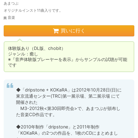
あまつぶ
オリジナルインスト11曲入りです。
音楽
買いに行く
体験版あり（DL版、chobit）

ジャンル：癒し

※『音声体験版プレーヤーを表示』からサンプルの試聴が可能
です
◆「dripstone + KOKaRA」は2012年10月28日(日)に
東京流通センター(TRC)第一展示場、第二展示場 にて
開催された

　M3-2012秋<第30回即売会>で、あまつぶが頒布し
た音楽CD作品です。

◆2010年制作「dripstone」と2011年制作
「KOKaRA」の2つの作品を、1枚のCDにまとめまし