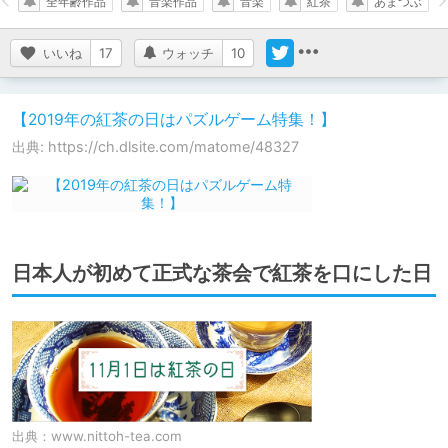
全年齢作品
音楽作品
音楽
紅茶
あまつぶ
いいね
17
ウォッチ
10
【2019年の紅茶の日はパズルゲーム特集！】
出典: https://ch.dlsite.com/matome/48327
日本人が初めて正式な茶会で紅茶を口にした日
出典：
www.nittoh-tea.com