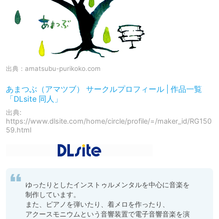
出典：
amatsubu-purikoko.com
あまつぶ（アマツブ） サークルプロフィール | 作品一覧
「DLsite 同人」
出典:
https://www.dlsite.com/home/circle/profile/=/maker_id/RG150
59.html
ゆったりとしたインストゥルメンタルを中心に音楽を
制作しています。

また、ピアノを弾いたり、着メロを作ったり、

アクースモニウムという音響装置で電子音響音楽を演