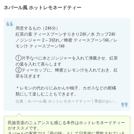
ネパール風 ホットレモネードティー
用意するもの（2杯分）

紅茶の葉 ティースプーンすりきり2杯／水 力ップ2杯
／ジンジャー 2～3切れ／蜂蜜 ティースプーン1杯／レ
モン汁 ティースプーン1杯

①片手なベに水とジンジャーを入れて沸騰させ、紅茶
の葉を入れて蒸らします

②ティーカップに、蜂蜜とレモン汁を入れておき、紅
茶を注ぎます

＊レモンの代わりにみかんや柚子、カボスなどの柑橘
類にして楽しむこともできます。
出典：
ネパール風 ホットレモネードティー | 季節のおいしいレシピ | 日本紅茶協会
民族音楽のニュアンスも感じる本作はホットレモネードティー
がオススメです。

ネパールの家庭では『母の味』として日常的に愛飲されていま