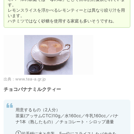
す。

レモンスライスを浮かべるレモンティーとは異なり絞り汁を用
います。

ハチミツではなく砂糖を使用する家庭も多いそうですね。
出典：
www.tea-a.gr.jp
チョコバナナミルクティー
用意するもの（2人分）

茶葉(アッサムCTC)10g／水160cc／牛乳160cc／バナ
ナ1本（熟したもの）／チョコレート・シロップ適量

①片手鍋に水と牛乳、5㎜位にスライスしたバナナを