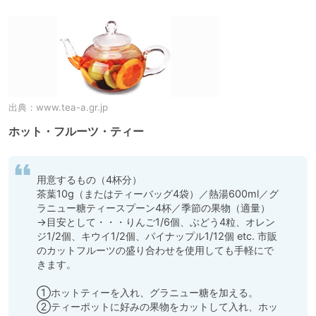
出典：
www.tea-a.gr.jp
ホット・フルーツ・ティー
用意するもの（4杯分）

茶葉10g（またはティーバッグ4袋）／熱湯600ml／グ
ラニュー糖ティースプーン4杯／季節の果物（適量）
→目安として・・・りんご1/6個、ぶどう4粒、オレン
ジ1/2個、キウイ1/2個、パイナップル1/12個 etc. 市販
のカットフルーツの盛り合わせを使用しても手軽にで
きます。

①ホットティーを入れ、グラニュー糖を加える。

②ティーポットに好みの果物をカットして入れ、ホッ