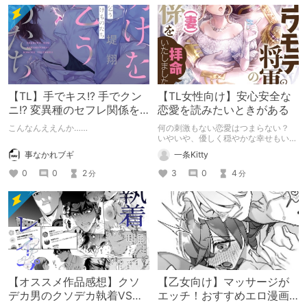
【TL】手でキス!? 手でクン
【TL女性向け】安心安全な
ニ!? 変異種のセフレ関係を
恋愛を読みたいときがある
描く『夜明けを乞うけもの
こんなんええんか……
何の刺激もない恋愛はつまらない？
たち』がエロ良い！
いやいや、優しく穏やかな幸せもいい
ですよ！
事なかれブギ
一条Kitty
0
0
2
3
0
4
分
分
【オススメ作品感想】クソ
【乙女向け】マッサージが
デカ男のクソデカ執着VS小
エッチ！おすすめエロ漫画