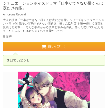
シチュエーションボイスドラマ「仕事ができない榊くんは
夜だけ有能」
Amorous Record
大人気漫画「仕事ができない榊くんは夜だけ有能」シリーズをシチュエーショ
ンドラマ化! 職場の仕事ができない問題児、榊くん(2年目)を唯一優しく面倒を
見続ける先輩ー…そんな手のかかる後輩と飲み会の夜、酔った勢いでいたしち
ゃったら…あっちはめちゃくちゃ有能だった件
音声
買いに行く
３日で522ＤＬ