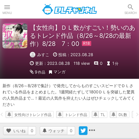
DLチャンネル
MENU
SEARCH
【女性向】ＤＬ数がすごい！勢いのあ
るトレンド作品（8/26～8/28の最新
作）8/28 7：00
みすこ
投稿：2023.08.28
更新：2023.08.28
118 view
0
1
分
マンガ
9
作品
新作（8/26～8/28で集計）で発売してからものすごいスピードでＤＬさ
れている作品をまとめました。1週間経たずして1800ＤＬを突破した驚異
の人気作品まで…！最近の人気作を抑えたい人はぜひチェックしてみてく
ださい
女性向けトレンド作品
トレンド作品
TL
DL数
いいね
0
ウォッチ
0