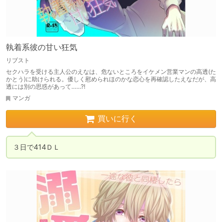
執着系彼の甘い狂気
リブスト
セクハラを受ける主人公のえなは、危ないところをイケメン営業マンの高透(た
かとう)に助けられる。優しく慰められほのかな恋心を再確認したえなだが、高
透には別の思惑があって……?!
マンガ
買いに行く
３日で414ＤＬ