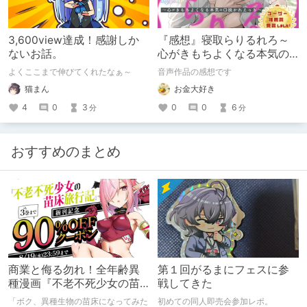
3,600view達成！感謝しか
『感想』寝取らりるれろ～
ないお話。
心がきもちよくなる本気の
口説かれえっち～
よくここまで伸びてくれたなぁ～
音声作品の感想です
猫まん
お金大好き
4
0
3
0
0
6
分
分
おすすめのまとめ
商業と侮る勿れ！全年齢異
第１回がるまにフェスに参
種漫画『不老不死少女の苗
戦してきた
床旅行記』新刊記念1～3巻
「ボク、異種生物の苗床になってみた
初めての同人即売会参加レポ。