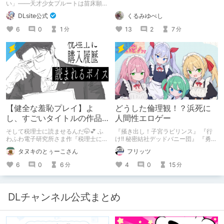
90%オフクーポン配布中✨
い」――天才少女プルートは苗床願望
を叶えるため、不老不死の体を手に入
くるみゆべし
DLsite公式
れた！ 話題沸騰の全年齢苗床コミッ
クスの新刊が発売開始！ それを記念
13
2
7
6
0
1
分
分
して1～3巻まで90%OFFクーポン配
布いたします！ まだ本作品未体験の
皆さん、多分お好きです。ぜひお試し
ください。
【健全な羞恥プレイ】よ
どうした倫理観！？浜死に
し、すごいタイトルの作品
人間性エロゲー
をまた買おう。【湧き上が
そして税理士に読ませるんだ🤭💕 ふ
『掻き出し！子宮ラビリンス』 『行
る不健全な気持ち】
わふわ電子研究所さま作『税理士に購
け!! 秘密結社デッドバニー団』 『勇者
入履歴読まれるボイス』の感想レビュ
ミアとツンツン猫サキュバス ~それで
タヌキのとぅーこさん
フリッツ
ーです！
も勇者はコロせない!~』 『めいどいん
めいど！』 本記事はねくすとテーマ
6
0
6
4
0
15
分
分
「人に薦めづらいけど好きな作
品」”ではない”です。 好きだったら人
に薦めるのは当たり前だよなぁ！？
DLチャンネル公式まとめ