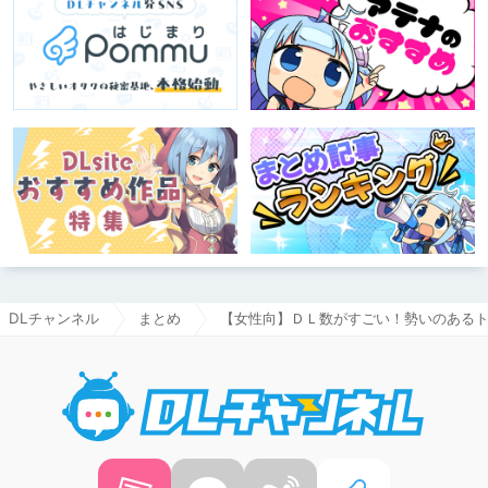
DLチャンネル
まとめ
【女性向】ＤＬ数がすごい！勢いのあるトレン
DLチャ