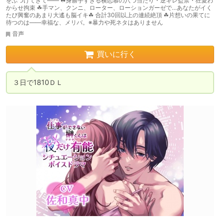
をぶつけてきて―― ☘身勝手すぎる横恋慕の八つ当たり・逆ギレ監禁・狂愛わ
からせ拘束 ☘手マン、クンニ、ローター、ローションガーゼで…あなたがイく
たび興奮のあまり大遙も脳イキ☘ 合計30回以上の連続絶頂 ☘片想いの果てに
待つのは――幸福な、メリバ。※暴力や死ネタはありません
音声
買いに行く
３日で1810ＤＬ