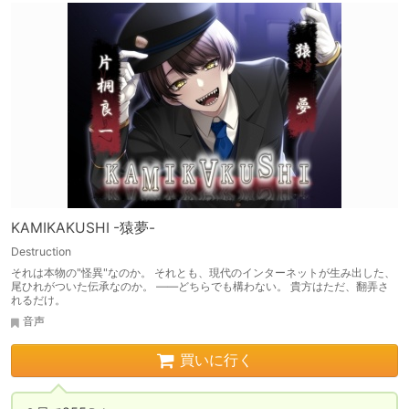
KAMIKAKUSHI -猿夢-
Destruction
それは本物の"怪異"なのか。 それとも、現代のインターネットが生み出した、
尾ひれがついた伝承なのか。 ――どちらでも構わない。 貴方はただ、翻弄さ
れるだけ。
音声
買いに行く