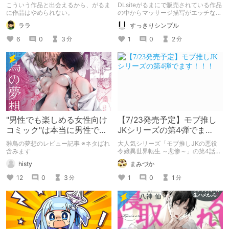
柄女の巨大母性愛【体格差
まとめ【TL】
こういう作品と出会えるから、がるま
DLsiteがるまにで販売されている作品
エロ】【女性向けTL同人】
に作品はやめられない。
の中からマッサージ描写がエッチなお
すすめエロ漫画をまとめました。
ララ
すっきりシンプル
6
0
3
1
0
2
分
分
"男性でも楽しめる女性向け
【7/23発売予定】モブ推し
コミック"は本当に男性でも
JKシリーズの第4弾でま
楽しめるのか「雛鳥の夢
す！！！
雛鳥の夢想のレビュー記事 ※ネタばれ
大人気シリーズ「モブ推しJKの悪役
想」・作者「疋田チヨ」
含みます
令嬢異世界転生 ～悲惨～」の第4話が
7/23日に発売（予定）だそうです。
histy
まみづか
待ってました！！！！めちゃくちゃに
エッチで続きが気になるシリーズなの
12
0
3
1
0
1
分
分
で楽しみにしていたんですよね～