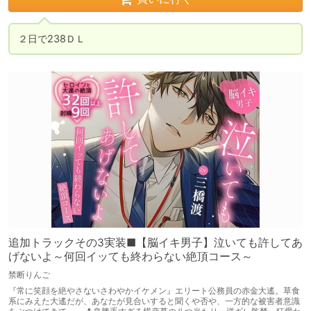
２日で238ＤＬ
追加トラックその3実装■【脳イキ男子】泣いても許してあ
げないよ～何回イッても終わらない絶頂コース～
禁断りんご
『常に笑顔を絶やさないさわやかイケメン』エリート公務員の赤金大遙。草食
系にみえた大遙だが、あなたが見合いすると聞くや否や、一方的な被害者意識