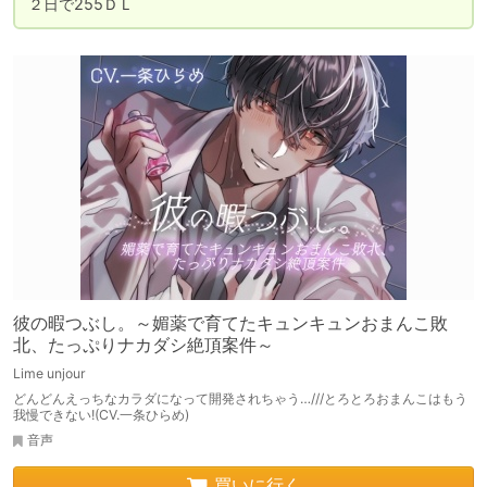
２日で255ＤＬ
彼の暇つぶし。～媚薬で育てたキュンキュンおまんこ敗
北、たっぷりナカダシ絶頂案件～
Lime unjour
どんどんえっちなカラダになって開発されちゃう…///とろとろおまんこはもう
我慢できない!(CV.一条ひらめ)
音声
買いに行く