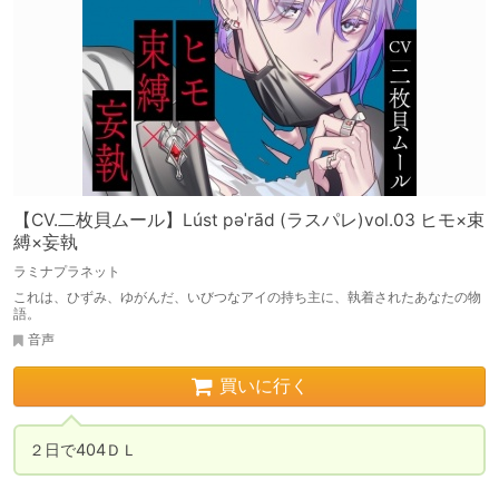
【CV.二枚貝ムール】Lúst pəˈrād (ラスパレ)vol.03 ヒモ×束
縛×妄執
ラミナプラネット
これは、ひずみ、ゆがんだ、いびつなアイの持ち主に、執着されたあなたの物
語。
音声
買いに行く
２日で404ＤＬ