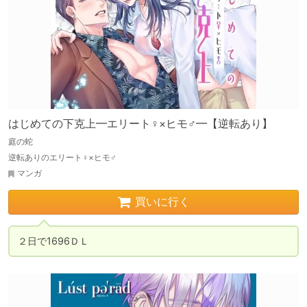
はじめての下克上━エリート♀×ヒモ♂━【逆転あり】
庭の蛇
逆転ありのエリート♀×ヒモ♂
マンガ
買いに行く
２日で1696ＤＬ