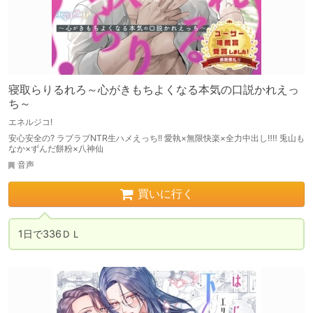
寝取らりるれろ～心がきもちよくなる本気の口説かれえっ
ち～
エネルジコ!
安心安全の? ラブラブNTR生ハメえっち!! 愛執×無限快楽×全力中出し‼‼ 兎山も
なか×ずんだ餅粉×八神仙
音声
買いに行く
1日で336ＤＬ