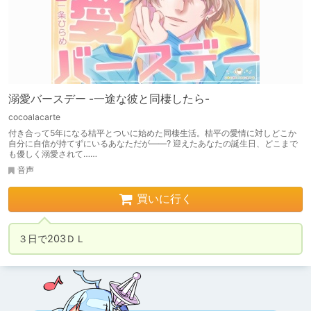
溺愛バースデー -一途な彼と同棲したら-
cocoalacarte
付き合って5年になる桔平とついに始めた同棲生活。桔平の愛情に対しどこか
自分に自信が持てずにいるあなただが――? 迎えたあなたの誕生日、どこまで
も優しく溺愛されて……
音声
買いに行く
３日で203ＤＬ