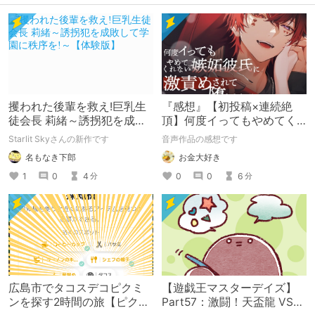
攫われた後輩を救え!巨乳生
『感想』【初投稿×連続絶
徒会長 莉緒～誘拐犯を成敗
頂】何度イってもやめてく
して学園に秩序を!～【体験
れない嫉妬彼氏に激責めさ
Starlit Skyさんの新作です
音声作品の感想です
版】
れて堕とされる。
名もなき下郎
お金大好き
1
0
4
0
0
6
分
分
広島市でタコスデコピクミ
【遊戯王マスターデイズ】
ンを探す2時間の旅【ピクミ
Part57：激闘！天盃龍 VS