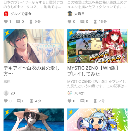
ンブルーム / Pikmin
千年D【架空デュエル】
日本のプレイヤーからすると難関デコ
この物語は実話を基に熱い遊戯王のデ
Bloom】
のうちの1つ「タコス」。地元では見
ュエルを描いたフィクションです。
つけられなかった男が広島で探す旅を
（自分用メモ：2025-05-14）
グルメで悪食
大晦日
お送りします。ねくすと5月のテーマ
「お出かけの記録」。
1
0
9
0
0
16
分
分
デキアイ〜白衣の君の愛し
MYSTIC ZENO【Win版】
方〜
プレイしてみた
感想
MYSTIC ZENO【Win版】をプレイし
た見たという内容です。 この記事は
通常のクリエイターズ記事です。
20
76421
0
0
4
0
0
7
分
分