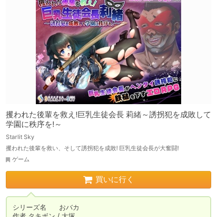
攫われた後輩を救え!巨乳生徒会長 莉緒～誘拐犯を成敗して
学園に秩序を!～
Starlit Sky
攫われた後輩を救い、そして誘拐犯を成敗! 巨乳生徒会長が大奮闘!
ゲーム
買いに行く
シリーズ名	おバカ

作者	タキボン / 大塚
