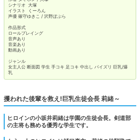
シナリオ	大塚

イラスト	くーろん

声優	篠守ゆきこ / 沢野ぽぷら

作品形式	

ロールプレイング

音声あり

音楽あり

動画あり

ジャンル	

女主人公 断面図 学生 手コキ 足コキ 中出し パイズリ 巨乳/爆
乳
攫われた後輩を救え!巨乳生徒会長 莉緒～
ヒロインの小坂井莉緒は学園の生徒会長。剣道部
の主将も務める優秀な学生です。