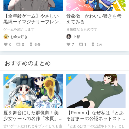
【全年齢ゲーム】やさしい
音象徴 かわいい響きを考
黒縄ーイマジナリーフレン
えてみる
ドの「彼」と過ごすおぼん
ゲームを紹介します
音象徴なるものです
やすみー
お金大好き
上都
0
0
6
7
1
2
分
分
おすすめのまとめ
夏を舞台にした群像劇！美
【Pommu】なぜ私は『とあ
少女ゲームの名作「水夏」
るぽまーの公認ネットスト
を今こそ！
ーカー』になったのか【出
古いゲームだけれど今プレイしても素
『とあるぽまーの公認ネトスト』とし