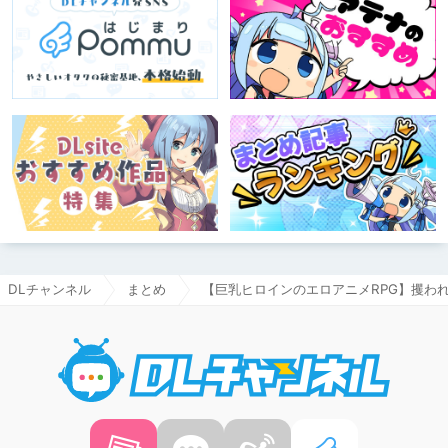
DLチャンネル
まとめ
【巨乳ヒロインのエロアニメRPG】攫われ
DLチャ