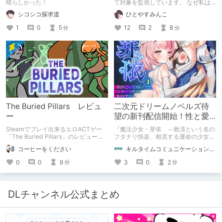
会い編】
晴らしかった！
て対象を監視しています。 なぜ私は
このような行動をとるに至ったのか。
シコシコ探求道
ひとやすみんこ
これまでのあゆみを振り返ります。
1
0
5
12
2
8
分
分
The Buried Pillars レビュ
二次元ドリームノベルズ待
ー
望の新刊配信開始！性と愛
が渦巻く、ファンタジー官
Steamでプレイ出来るエロACTゲー
『魔法少女・芽依 ～救済という名の
能小説開幕！
「The Buried Pillars」のレビューで
フタナリ快楽、相克する運命の少女た
す。
ち～』 小説：089タロー イラス
コーヒーをください
キルタイムコミュニケーション（KTC）の作品を一人でも多くの人に知ってほしい人
ト：鳩春 一気に上・下巻が同時配
信！
0
0
9
3
0
2
分
分
DLチャンネル公式まとめ