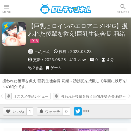
DLチャンネル
MENU
SEARCH
【巨乳ヒロインのエロアニメRPG】攫
われた後輩を救え!巨乳生徒会長 莉緒
ぺんぺん
投稿：2023.08.23
更新：2023.08.25
413 view
0
4
分
ゲーム
2
作品
攫われた後輩を救え!巨乳生徒会長 莉緒～誘拐犯を成敗して学園に秩序を!
～の紹介です。
オススメ作品レビュー
攫われた後輩を救え!巨乳生徒会長 莉緒～誘
いいね
1
ウォッチ
0