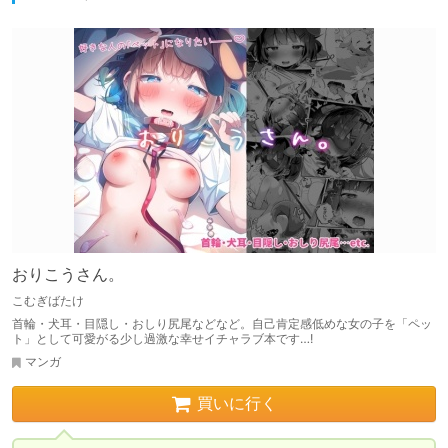
おりこうさん。
こむぎばたけ
首輪・犬耳・目隠し・おしり尻尾などなど。自己肯定感低めな女の子を「ペッ
ト」として可愛がる少し過激な幸せイチャラブ本です…!
マンガ
買いに行く