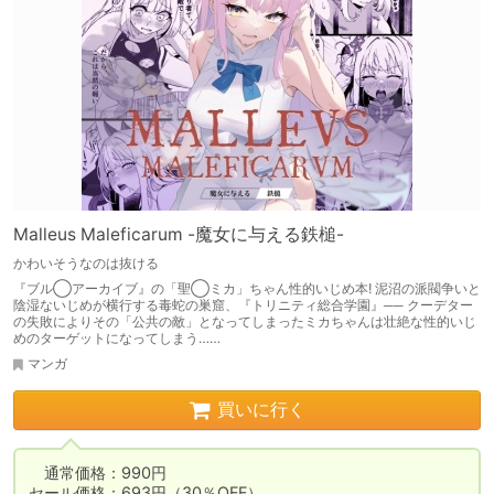
Malleus Maleficarum -魔女に与える鉄槌-
かわいそうなのは抜ける
『ブル◯アーカイブ』の「聖◯ミカ」ちゃん性的いじめ本! 泥沼の派閥争いと
陰湿ないじめが横行する毒蛇の巣窟、『トリニティ総合学園』── クーデター
の失敗によりその「公共の敵」となってしまったミカちゃんは壮絶な性的いじ
めのターゲットになってしまう……
マンガ
買いに行く
　通常価格：990円

セール価格：693円（30％OFF）
