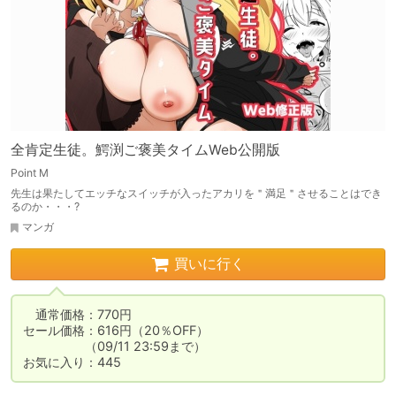
全肯定生徒。鰐渕ご褒美タイムWeb公開版
Point M
先生は果たしてエッチなスイッチが入ったアカリを＂満足＂させることはでき
るのか・・・?
マンガ
買いに行く
　通常価格：770円

セール価格：616円（20％OFF）

　　　　　（09/11 23:59まで）

お気に入り：445