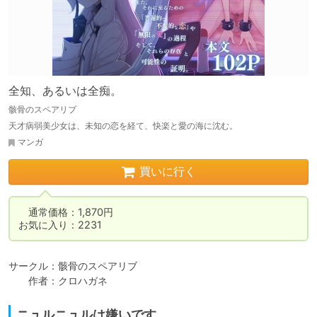
全知、あるいは全痴。
骸骨のスペアリブ
天才病弱美少女は、未知の恋を経て、快楽と愛の海に沈む。
マンガ
買いに行く
　通常価格：1,870円

お気に入り：2231
サークル：骸骨のスペアリブ

　　作者：クロハガネ
ニュルニュルは嫌いです