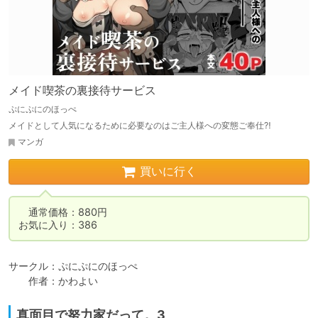
メイド喫茶の裏接待サービス
ぷにぷにのほっぺ
メイドとして人気になるために必要なのはご主人様への変態ご奉仕⁈
マンガ
買いに行く
　通常価格：880円

お気に入り：386
サークル：ぷにぷにのほっぺ

　　作者：かわよい
真面目で努力家だって。3