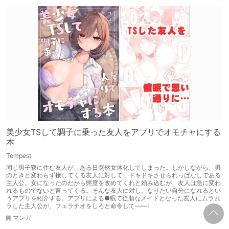
美少女TSして調子に乗った友人をアプリでオモチャにする
本
Tempest
同じ男子寮に住む友人が、ある日突然女体化してしまった。しかしながら、男
のときと変わらず接してくる友人に対して、ドキドキさせられっぱなしである
主人公。女になったのだから態度を改めてくれと頼み込むが、友人は急に変わ
れるものでないと言ってくる。そんな友人に対し、なりたい自分になれるとい
うアプリを紹介する。アプリによる●眠で従順なメイドとなった友人にムラム
ラした主人公が、フェラチオをしろと命令して――!
マンガ