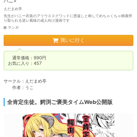
バニ+
えだまめ亭
先生がバニー衣装のアリウススクワッドに恩返しと称してめちゃくちゃ精液搾
り取られる逆レ風味の成人向け漫画です
マンガ
買いに行く
　通常価格：990円

お気に入り：457
サークル：えだまめ亭

　　作者：うこ
全肯定生徒。鰐渕ご褒美タイムWeb公開版