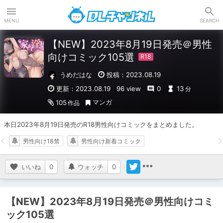
DLチャンネル
MENU
SEARCH
【NEW】2023年8月19日発売＠男性
向けコミック105選
うめだはな
投稿：2023.08.19
更新：2023.08.19
96 view
0
13
分
マンガ
105
作品
本日2023年8月19日発売のR18男性向けコミックをまとめました。
男性向け18禁
男性向け新着コミック
いいね
0
ウォッチ
0
【NEW】2023年8月19日発売＠男性向けコミ
ック105選