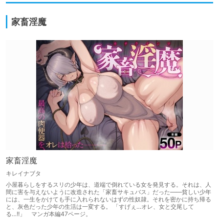
家畜淫魔
家畜淫魔
キレイナブタ
小屋暮らしをするスリの少年は、道端で倒れている女を発見する。それは、人
間に害を与えないように改造された「家畜サキュバス」だった――貧しい少年
には、一生をかけても手に入れられないはずの性奴隷。それを密かに持ち帰る
と、灰色だった少年の生活は一変する。 「すげぇ…オレ、女と交尾して
る…!!」 マンガ本編47ページ。