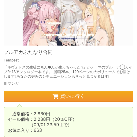
ブルアカふたなり合同
Tempest
「キヴォトスの生徒にちん●んが生えちゃった!?」がテーマのブルーア◯カイ
ブR-18アンソロジー本です。 漫画25本、120ページの大ボリュームでお届け
します! あなたの好みのシチュエーションもきっと見つかるはず!
マンガ
買いに行く
　通常価格：2,860円

セール価格：2,288円（20％OFF）

　　　　　（09/01 23:59まで）

お気に入り：663