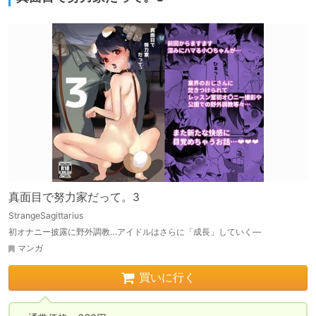
真面目で努力家だって。3
StrangeSagittarius
初オナニー披露に野外調教…アイドルはさらに「成長」していく―
マンガ
買いに行く