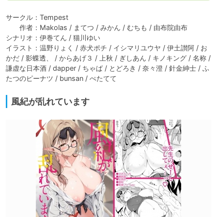
サークル：Tempest

　　作者：Makolas / まてつ / みかん / むちも / 由布院由布

シナリオ：伊巻てん / 猫川ゆい

イラスト：温野りょく / 赤犬ポチ / イシマリユウヤ / 伊土讃阿 / お
かだ / 影蝶透、 / からあげ３ / 上秋 / ぎしあん / キノキング / 名称 / 
謙虚な日本酒 / dapper / ちゃば / とどろき / 奈々澄 / 針金紳士 / ふ
たつのピーナツ / bunsan / ぺたてて
風紀が乱れています