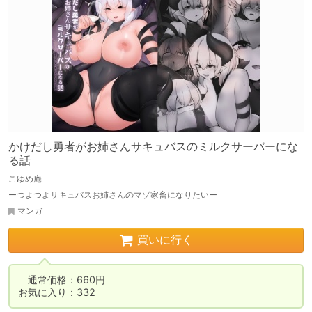
かけだし勇者がお姉さんサキュバスのミルクサーバーにな
る話
こゆめ庵
ーつよつよサキュバスお姉さんのマゾ家畜になりたいー
マンガ
買いに行く
　通常価格：660円

お気に入り：332