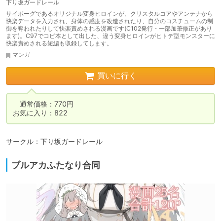
下り坂ガードレール
サイボーグであるオリジナル変身ヒロインが、クリスタルコアやアンテナから
快楽データを入力され、身体の感度を改造されたり、自分のコスチュームの制
御を奪われたりして快楽責めされる漫画です(C102発行・一部加筆修正があり
ます)。C97でコピ本として出した、違う変身ヒロインがヒトデ型モンスターに
快楽責めされる短編も収録してします。
マンガ
買いに行く
　通常価格：770円

お気に入り：822
サークル：下り坂ガードレール
ブルアカふたなり合同