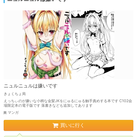
ニュルニュルは嫌いです
きょくちょ局
えっちぃのが嫌いな小柄な金髪JKをにゅるにゅる触手責めする本です C102会
場限定本の電子版です 落書きなども追加してあります
マンガ
買いに行く