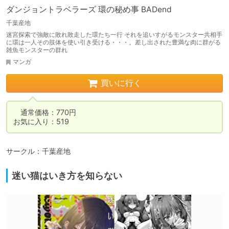
ダンジョントラベラーズ 環の秘め事 BADend
千葉産地
迷宮探索で強敵に敗れ敗走した環たち一行 それを追いすがるモンスター共相手
に環は一人その肢体を使い引き受ける・・・。差し出された豊満な肉に群がる
雑魚モンスターの群れ
マンガ
買いに行く
　通常価格：770円

お気に入り：519
サークル：千葉産地
迷い猫はいき方を知らない