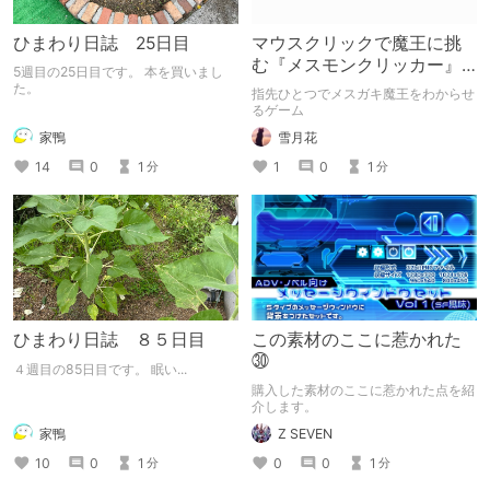
ひまわり日誌 25日目
マウスクリックで魔王に挑
む『メスモンクリッカー』
5週目の25日目です。 本を買いまし
体験版プレイしてみた
た。
指先ひとつでメスガキ魔王をわからせ
るゲーム
家鴨
雪月花
14
0
1
1
0
1
分
分
ひまわり日誌 ８５日目
この素材のここに惹かれた
㉚
４週目の85日目です。 眠い...
購入した素材のここに惹かれた点を紹
介します。
家鴨
Z SEVEN
10
0
1
0
0
1
分
分