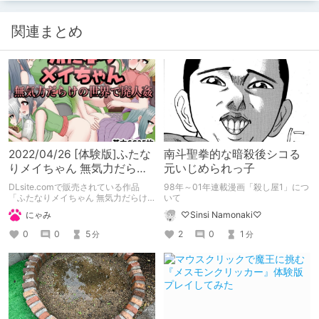
関連まとめ
2022/04/26 [体験版]ふたな
南斗聖拳的な暗殺後シコる
りメイちゃん 無気力だらけ
元いじめられっ子
の世界で廃人姦
DLsite.comで販売されている作品
98年～01年連載漫画「殺し屋1」につ
「ふたなりメイちゃん 無気力だらけ
いて
の世界で廃人姦」（体験版）の備忘録
にゃみ
♡Sinsi Namonaki♡
となります。
0
0
5
2
0
1
分
分