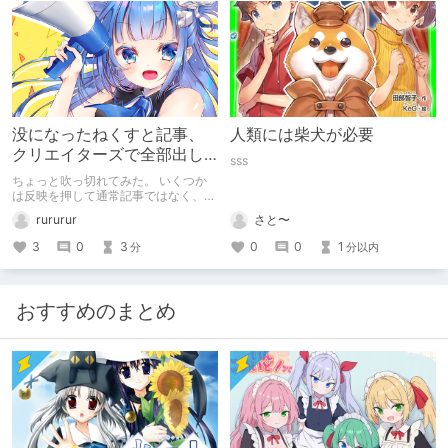
没になったねくすと記事、
人類には柴犬が必要
クリエイターズで全部出し
sss
てみます。
ちょっと吹っ切れてみた。 いくつか
は反映を押して通常記事ではなく、ク
リエイター記事として出してみようか
rururur
さと〜
なと。
3
0
3
0
0
1
分
分以内
おすすめのまとめ