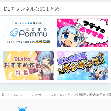
DLチャンネル公式まとめ
DLチャンネル
まとめ
スカトロハプニング!最悪の校内集団食中
DLチャ