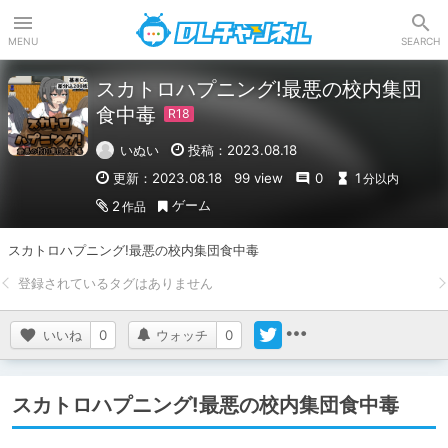
DLチャンネル
MENU
SEARCH
スカトロハプニング!最悪の校内集団
食中毒
いぬい
投稿：2023.08.18
更新：2023.08.18
99 view
0
1
分以内
ゲーム
2
作品
スカトロハプニング!最悪の校内集団食中毒
いいね
0
ウォッチ
0
スカトロハプニング!最悪の校内集団食中毒