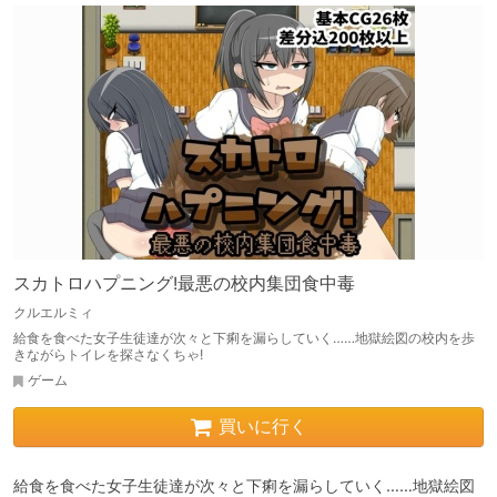
スカトロハプニング!最悪の校内集団食中毒
クルエルミィ
給食を食べた女子生徒達が次々と下痢を漏らしていく……地獄絵図の校内を歩
きながらトイレを探さなくちゃ!
ゲーム
買いに行く
給食を食べた女子生徒達が次々と下痢を漏らしていく……地獄絵図