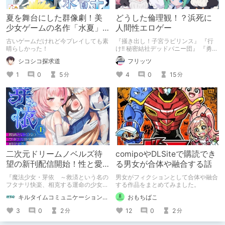
夏を舞台にした群像劇！美
どうした倫理観！？浜死に
少女ゲームの名作「水夏」
人間性エロゲー
を今こそ！
古いゲームだけれど今プレイしても素
『掻き出し！子宮ラビリンス』 『行
晴らしかった！
け!! 秘密結社デッドバニー団』 『勇者
ミアとツンツン猫サキュバス ~それで
シコシコ探求道
フリッツ
も勇者はコロせない!~』 『めいどいん
めいど！』 本記事はねくすとテーマ
1
0
5
4
0
15
分
分
「人に薦めづらいけど好きな作
品」”ではない”です。 好きだったら人
に薦めるのは当たり前だよなぁ！？
二次元ドリームノベルズ待
comipoやDLSiteで購読でき
望の新刊配信開始！性と愛
る男女が合体や融合する話
が渦巻く、ファンタジー官
『魔法少女・芽依 ～救済という名の
男女がフィクションとして合体や融合
能小説開幕！
フタナリ快楽、相克する運命の少女た
する作品をまとめてみました。
ち～』 小説：089タロー イラス
キルタイムコミュニケーション（KTC）の作品を一人でも多くの人に知ってほしい人
おもちばこ
ト：鳩春 一気に上・下巻が同時配
信！
3
0
2
12
0
2
分
分