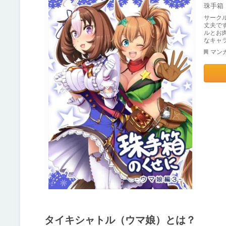
珠手箱
サーク
丈夫で
ルとお
なキャ
マン
タイキシャトル（ウマ娘）とは？