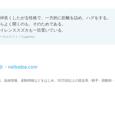
仲良くしたがる性格で、一方的に距離を詰め、ハグをする。

らよく開くのも、そのためである。

イレンススズカも一目置いている。
タルサイト｜Cygames
- netkeiba.com
す。競走成績、血統情報、産駒情報などをはじめ、50万頭以上の競走馬・騎手・調教師