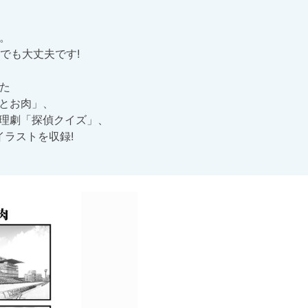


も大丈夫です!



とお肉」、

理劇「探偵クイズ」、

イラストを収録!