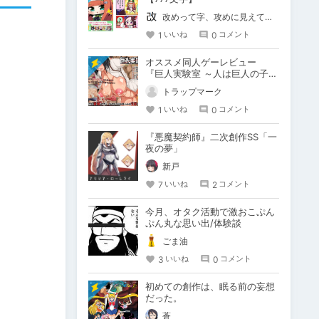
改めって字、攻めに見えてくる
1
0
いいね
コメント
オススメ同人ゲーレビュー
『巨人実験室 ～人は巨人の子を
孕むか!?～』
トラップマーク
1
0
いいね
コメント
『悪魔契約師』二次創作SS「一
夜の夢」
新戸
7
2
いいね
コメント
今月、オタク活動で激おこぷん
ぷん丸な思い出/体験談
ごま油
3
0
いいね
コメント
初めての創作は、眠る前の妄想
だった。
蒼