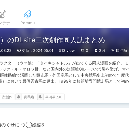
ンテナ
Pommu
のDLsite二次創作同人誌まとめ
08.22
更新：2024.05.01
513 view
0
2
15
分
作品
ャラクター（ウマ娘）「タイキシャトル」が出てくる同人漫画を紹介。モ
ャック・ル・マロワ賞」など国内外の短距離GIレースで5勝を挙げ、マ
年に短距離路線で活躍した競走馬・外国産馬として中央競馬史上初めて年度
賞）において最優秀古馬に選出。1999年に短距離専門競走馬として初
。
二次創作
賽馬娘
우마무스메
箱のくせに ウ◯娘編3