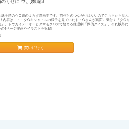
箱のくせに ウ◯娘編3
ル珠手箱のウ○娘のよろず漫画本です。前作とのつながりはないのでこちらから読ん
す! 内容は・・・タ○キシャトルの様子を見ていたドト○さんが異変に気付く「タ○
肉」、トウカイテ○オーとタマモク○スで始まる推理劇「探偵クイズ」、それ以外に
ラの1ページ漫画やイラストを収録!
ガ
買いに行く