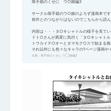
珠手箱のくせに　ウ○娘編3

サークル珠手箱のウ○娘のよろず漫画本です。
前作とのつながりはないのでこちらから読んで
内容は・・・タ○キシャトルの様子を見ていた
ドト○さんが異変に気付く「タ○キシャトル
トウカイテ○オーとタマモク○スで始まる推
それ以外にも色々なキャラの1ページ漫画や
出典：
珠手箱のくせに ウ◯娘編3