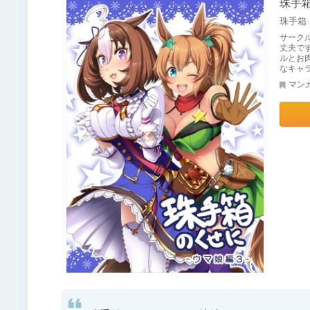
珠手
珠手箱
サーク
丈夫で
ルとお
なキャ
マン