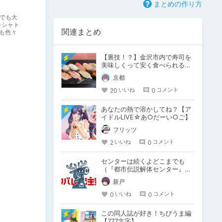
まとめの作り方
でも大
キシャト
関連まとめ
も色々
【裏技！？】金沢市内で寿司を
美味しくって安く食べられる特
別な場所ご存知ですか？
京都
20
0
いいね
コメント
あなたの熱で溶かしてね？【ア
イドルLIVE☆あ○だーい○ご】
フリッツ
2
0
いいね
コメント
センターは続くよどこまでも
（『都市伝説解体センター』二
次創作）
新戸
0
0
いいね
コメント
この同人誌が好き！ちびうま編
【777文字】