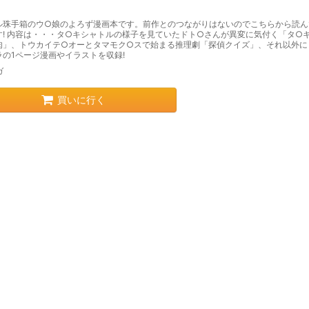
ル珠手箱のウ○娘のよろず漫画本です。前作とのつながりはないのでこちらから読ん
す! 内容は・・・タ○キシャトルの様子を見ていたドト○さんが異変に気付く「タ○
肉」、トウカイテ○オーとタマモク○スで始まる推理劇「探偵クイズ」、それ以外に
ラの1ページ漫画やイラストを収録!
ガ
買いに行く