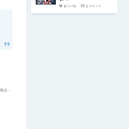
8
0
いいね
コメント
・馬主・