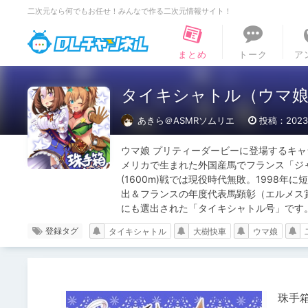
二次元なら何でもお任せ！みんなで作る二次元情報サイト！
DLチャンネル
まとめ
トーク
ア
タイキシャトル（ウマ娘）
あきら＠ASMRソムリエ
投稿：2023.
ウマ娘 プリティーダービーに登場するキ
メリカで生まれた外国産馬でフランス「ジ
(1600m)戦では現役時代無敗。1998
出＆フランスの年度代表馬顕彰（エルメス
にも選出された「タイキシャトル号」です
登録タグ
タイキシャトル
大樹快車
ウマ娘
珠手