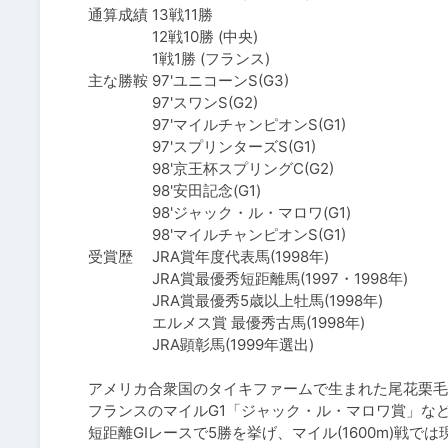
通算成績	13戦11勝

　　　　	12戦10勝 (中央)

　　　　	1戦1勝 (フランス)

主な勝鞍	97'ユニコーンS(G3)

　　　　	97'スワンS(G2)

　　　　	97'マイルチャンピオンS(G1)

　　　　	97'スプリンターズS(G1)

　　　　	98'京王杯スプリングC(G2)

　　　　	98'安田記念(G1)

　　　　	98'ジャック・ル・マロワ(G1)

　　　　	98'マイルチャンピオンS(G1)

受賞歴　	JRA賞年度代表馬(1998年)

　　　　	JRA賞最優秀短距離馬(1997・1998年)

　　　　	JRA賞最優秀5歳以上牡馬(1998年)

　　　　	エルメス賞 最優秀古馬(1998年)

　　　　	JRA顕彰馬(1999年選出)

アメリカ合衆国のタイキファームで生まれた尾花栗毛
フランスのマイルG1「ジャック・ル・マロワ賞」など
短距離GIレースで5勝を挙げ、マイル(1600m)戦で