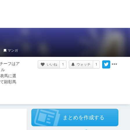
マンガ
チーフはア
いいね
1
ウォッチ
1
イル
代表馬に選
めて顕彰馬
まとめを作成する