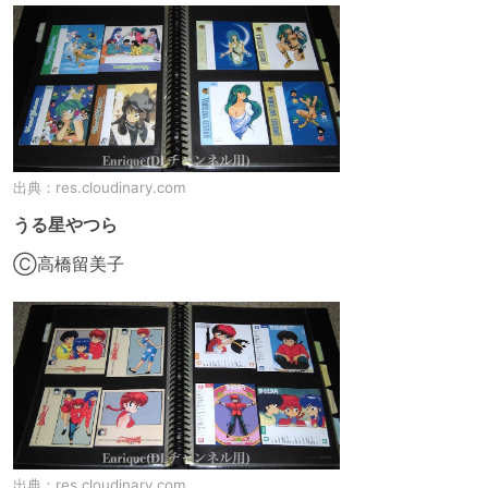
出典：
res.cloudinary.com
うる星やつら
Ⓒ高橋留美子
出典：
res.cloudinary.com