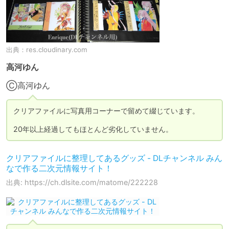
出典：
res.cloudinary.com
高河ゆん
Ⓒ高河ゆん
クリアファイルに写真用コーナーで留めて綴じています。

20年以上経過してもほとんど劣化していません。
クリアファイルに整理してあるグッズ - DLチャンネル みん
なで作る二次元情報サイト！
出典: https://ch.dlsite.com/matome/222228