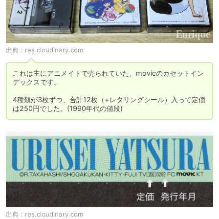
出典：
res.cloudinary.com
これは主にアニメイトで売られていた、movicのカセットイン
デックスです。

4種類が3枚ずつ、合計12枚（+レタリングシール）入って定価
は250円でした。(1990年代の値段)
出典：
res.cloudinary.com