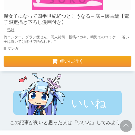
腐女子になって四半世紀経つとこうなる～底～懐古編【電
子限定描き下ろし漫画付き】
一迅社
偽エンター、グラデ便せん、同人封筒、投稿ハガキ、晴海でのコミケ……若い
子は置いてけぼりで語られる、"…
マンガ
買いに行く
いいね
この記事が良いと思った人は「いいね」してみよう！