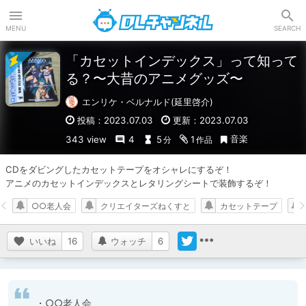
DLチャンネル
MENU
SEARCH
「カセットインデックス」って知って
る？〜大昔のアニメグッズ〜
エンリケ・ベルナルド(延里啓介)
投稿：2023.07.03
更新：2023.07.03
音楽
343 view
4
5
1
分
作品
CDをダビングしたカセットテープをオシャレにするぞ！

アニメのカセットインデックスとレタリングシートで装飾するぞ！
○○老人会
クリエイターズねくすと
カセットテープ
いいね
16
ウォッチ
6
・○○老人会
