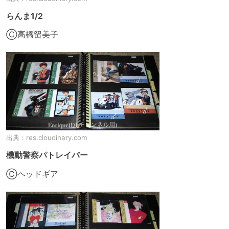
らんま1/2
Ⓒ高橋留美子
出典：
res.cloudinary.com
機動警察パトレイバー
Ⓒヘッドギア