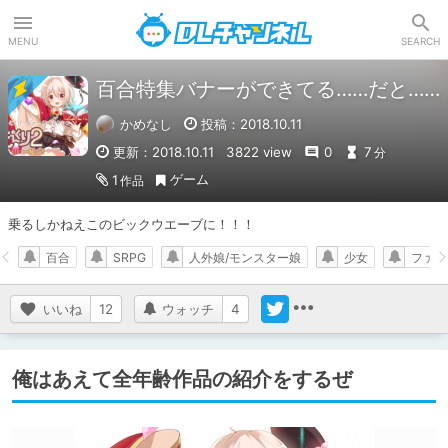
DLチャンネル
MENU
SEARCH
百合特集バナーができてる……だと……
かめなし
投稿：2018.10.11
更新：2018.10.11
3822 view
0
7
分
ゲーム
1
作品
乗るしかねえこのビックウエーブに！！！
百合
SRPG
人外娘/モンスター娘
少女
ファン
いいね
12
ウォッチ
4
俺はあえて全年齢作品の紹介をするぜ