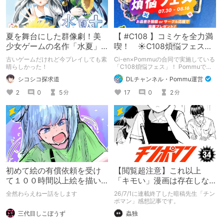
夏を舞台にした群像劇！美
【 #C108 】コミケを全力満
少女ゲームの名作「水夏」
喫！ ☀C108煩悩フェス☀
を今こそ！
Pommu版のご案内
古いゲームだけれど今プレイしても素
Ci-en×Pommuの合同で実施している
晴らしかった！
「C108煩悩フェス」！ Pommuでの
参加方法について、改めてこちらでも
シコシコ探求道
DLチャンネル・Pommu運営
ご案内いたします！
2
0
5
17
0
2
分
分
初めて絵の有償依頼を受け
【閲覧超注意】これ以上
て１００時間以上絵を描い
「キモい」漫画は存在しな
た話
い？チンポマンとかいう
全然わらえねー話をします
26/7/1に連載終了した暗稿先生「チン
「魂の殺人」の完成形
ポマン」感想記事です。
三代目しこぼうず
蟲独