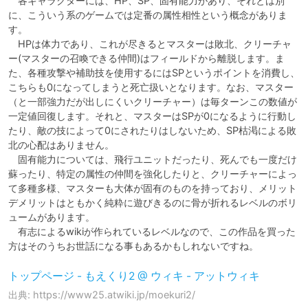
　各キャラクターには、HP、SP、固有能力があり、それとは別
に、こういう系のゲームでは定番の属性相性という概念がありま
す。

　HPは体力であり、これが尽きるとマスターは敗北、クリーチャ
ー(マスターの召喚できる仲間)はフィールドから離脱します。ま
た、各種攻撃や補助技を使用するにはSPというポイントを消費し、
こちらも0になってしまうと死亡扱いとなります。なお、マスター
（と一部強力だが出しにくいクリーチャー）は毎ターンこの数値が
一定値回復します。それと、マスターはSPが0になるように行動し
たり、敵の技によって0にされたりはしないため、SP枯渇による敗
北の心配はありません。

　固有能力については、飛行ユニットだったり、死んでも一度だけ
蘇ったり、特定の属性の仲間を強化したりと、クリーチャーによっ
て多種多様、マスターも大体が固有のものを持っており、メリット
デメリットはともかく純粋に遊びきるのに骨が折れるレベルのボリ
ュームがあります。

　有志によるwikiが作られているレベルなので、この作品を買った
方はそのうちお世話になる事もあるかもしれないですね。
トップページ - もえくり2 @ ウィキ - アットウィキ
出典: https://www25.atwiki.jp/moekuri2/