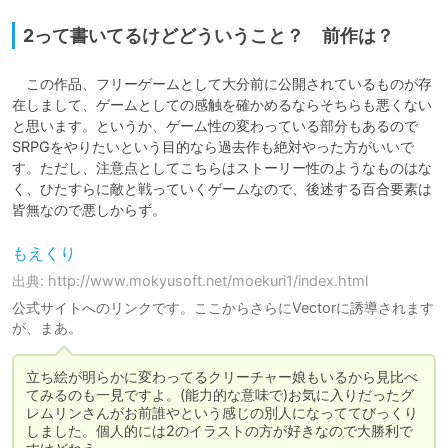
2って書いてるけどどういうこと？ 前作は？
　この作品、フリーゲームとして大分前に公開されているものが存
在しまして、ゲームとしての感触を確かめるならそちらも悪くない
と思います。というか、ゲーム性の変わっている部分もあるので
SRPGをやりたいという目的なら過去作も絶対やった方がいいで
す。ただし、注意点としてこちらはストーリー性のようなものはな
く、ひたすらに敵と戦っていくゲームなので、後述する百合要素は
皆無なので悪しからず。
もえくり
出典: http://www.mokyusoft.net/moekuri1/index.html
公式サイトへのリンクです。ここからさらにVectorに誘導されます
が、まあ。
立ち絵が明らかに変わってるクリーチャー娘もいるから見比べ
てみるのも一見ですよ。(能力的な意味で)お気に入りだったグ
レムリンさんがお前誰やという感じの別人になっててびっくり
しました。個人的には2のイラストの方が好きなので大勝利で