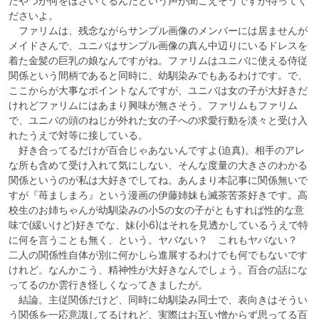
たやつが何をほざいてるんだという声が聞こえそうですが待ってく
ださいよ。

　ファリムは、残念ながらサンプル画像のメンバーには居ませんが
メイドさんで、ユニバはサンプル画像の真ん中辺りにいるドレスを
着た金髪の巨乳の娘なんですがね。ファリムはユニバに使える侍従
関係という間柄であると同時に、幼馴染みでもあるわけです。で、
ここからが大事なポイントなんですが、ユニバは女の子が大好きだ
けれどファリムにはあまり興味が無さそう。ファリムもファリム
で、ユニバの頭のねじが外れた女の子への求愛行動を淡々と受け入
れたうえで対等に接している。

　好き合ってるだけが百合じゃあないんですよ(迫真)。相手のアレ
な所も含めて受け入れて気にしない、そんな度量の大きさのわかる
関係というのが私は大好きでしてね。あんまり本記事に関係無いで
すが『苺ましまろ』という漫画の伊藤姉妹も滅茶苦茶好きです。高
校生のお姉ちゃんが幼馴染みの小5の女の子がともすれば性的な意
味で(緩いけど)好きでな、妹(小6)はそれを見透かしているうえで特
に何を言うことも無く、という。ヤバない？　これもヤバない？　
二人の関係性自体が別に何かしら進展するわけでも何でもないです
けれど。なんかこう、精神性が大好きなんでしょう。百合の話にな
ってるのか雲行き怪しくなってきましたが。

　結論。主従関係だけど、同時に幼馴染み同士で、表向きはそうい
う関係を一応意識してるけれど、実際はお互い憎からず思ってる百