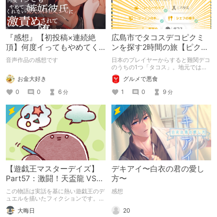
『感想』【初投稿×連続絶
広島市でタコスデコピクミ
頂】何度イってもやめてく
ンを探す2時間の旅【ピクミ
れない嫉妬彼氏に激責めさ
ンブルーム / Pikmin
音声作品の感想です
日本のプレイヤーからすると難関デコ
れて堕とされる。
Bloom】
のうちの1つ「タコス」。地元では見
つけられなかった男が広島で探す旅を
お金大好き
グルメで悪食
お送りします。ねくすと5月のテーマ
「お出かけの記録」。
0
0
6
1
0
9
分
分
【遊戯王マスターデイズ】
デキアイ〜白衣の君の愛し
Part57：激闘！天盃龍 VS
方〜
千年D【架空デュエル】
この物語は実話を基に熱い遊戯王のデ
感想
ュエルを描いたフィクションです。
（自分用メモ：2025-05-14）
20
大晦日