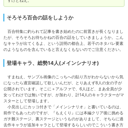
すけどねえ。
そろそろ百合の話をしようか
　百合特集に釣られて記事を書き始めたのに前置きが長くなりまし
たが、そろそろお待ちかねの百合の話をしていきましょうか。こん
なキャラが出てくるよ、という説明の都合上、若干のネタバレ要素
のようなものを含んでいると言えなくもないのでご注意ください。
登場キャラ、総勢14人(メインシナリオ)
　すまねえ、サンプル画像のこっちへの貼り方がわからないから気
になったら適宜確認して欲しいんだが、とりあえず8人の女の子が
公開されています。そこに＋アルファで、6人ほど、まあ全員が少
女ってわけでは無いですが、が加わり、計14人のキャラクターがマ
スターとして登場します。

　小見出しにカッコ付きで「メインシナリオ」と書いているのは、
前作でもあったのですが、『もえくり』には本編クリア後に挑める
ガチ難ステージ、裏ステージというものがありまして、そちらに過
去作キャラが追加キャラとして登場するらしいのでこういう書き方