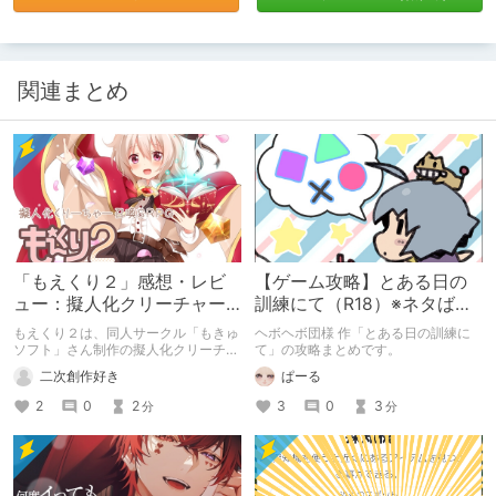
関連まとめ
「もえくり２」感想・レビ
【ゲーム攻略】とある日の
ュー：擬人化クリーチャー
訓練にて（R18）※ネタばれ
召喚SRPG
注意
もえくり２は、同人サークル「もきゅ
ヘボヘボ団様 作「とある日の訓練に
ソフト」さん制作の擬人化クリーチャ
て」の攻略まとめです。
ー召喚SRPGです。
二次創作好き
ぱーる
2
0
2
3
0
3
分
分