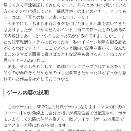
帰ってきて早速確認してみたらですよ。片方はtwitterで呟いている
方がいたので把握していた「催眠音声」のまとめバナー。そしても
う一つは、「百合の秋」と書かれたバナーが！

　今までにも、ちまちま百合タグを付けたまとめ記事を書いてきた
はありましたが、いかんせんポイント目当てで作ったものもあるの
で内容はまあ……というのもあった気がするのですよ。しかし、ま
とめ記事報酬システムの変わった今、私のイメージ刷新を図る必要
があるわけですよ！　ここでズバンと面白い記事を書いて、なんだ
よこのタマゴ真面目に書けばまともな記事も書けるんじゃねえかと
思ってもらわねければ。

　まあ、それもそれとして、単純にピックアップされてるお祭り期
間なのが面白そうだからそのうち記事書きたかったけどすっかり忘
れていた作品を紹介しておこうかと。
ゲーム内容の説明
　このゲームは、SRPG型の対戦ゲームになります。マスの目状の
フィールドの対角線上に自分と相手が初期位置では配置され、ポケ
モンよろしく六匹の仲間を従えて、敵プレイヤー(ゲーム内用語で
はマスターと呼ばれる)を倒します。
