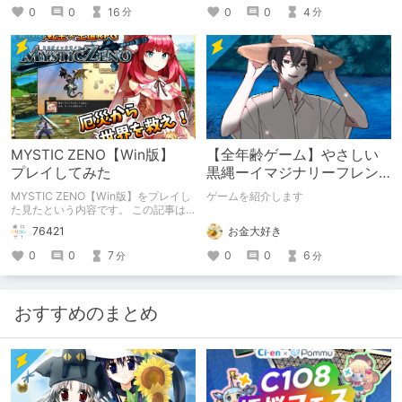
0
0
4
0
0
16
分
分
MYSTIC ZENO【Win版】
【全年齢ゲーム】やさしい
プレイしてみた
黒縄ーイマジナリーフレン
ドの「彼」と過ごすおぼん
MYSTIC ZENO【Win版】をプレイし
ゲームを紹介します
やすみー
た見たという内容です。 この記事は
通常のクリエイターズ記事です。
お金大好き
76421
0
0
6
0
0
7
分
分
おすすめのまとめ