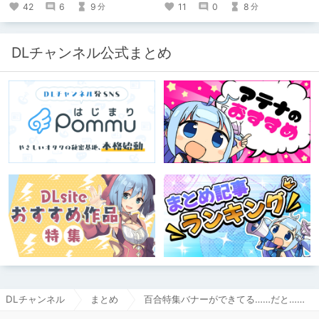
42
6
9
11
0
8
分
分
DLチャンネル公式まとめ
DLチャンネル
まとめ
百合特集バナーができてる……だと……