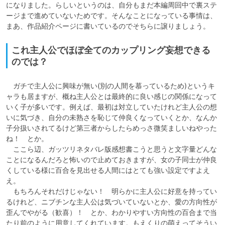
になりました。らしいというのは、自分もまだ本編周回中で裏ステ
ージまで進めていないためです。そんなことになっている事情は、
まあ、作品紹介ページに書いているのでそちらに譲りましょう。
これ主人公でほぼ全てのカップリング妄想できる
のでは？
　ガチで主人公に興味が無い(別の人間を慕っているため)というキ
ャラも居ますが、概ね主人公とは最終的に良い感じの関係になって
いく子が多いです。例えば、最初は対立していたけれど主人公の想
いに気づき、自分の未熟さを恥じて仲良くなっていくとか、なんか
子分扱いされてるけど第三者からしたらめっさ微笑ましいねやった
ね！　とか。

　ここら辺、ガッツリネタバレ版感想書こうと思うと文字量どんな
ことになるんだろと怖いので止めておきますが、女の子同士が仲良
くしている様に百合を見出せる人間にはとても強い設定ですよえ
え。

　もちろんそれだけじゃない！　明らかに主人公に好意を持ってい
るけれど、ニブチンな主人公は気づいていないとか、愛の方向性が
歪んでやがる（歓喜）！　とか、わかりやすい方向性の百合まで当
たり前のように用意してくれています。もえくりの萌えってそうい