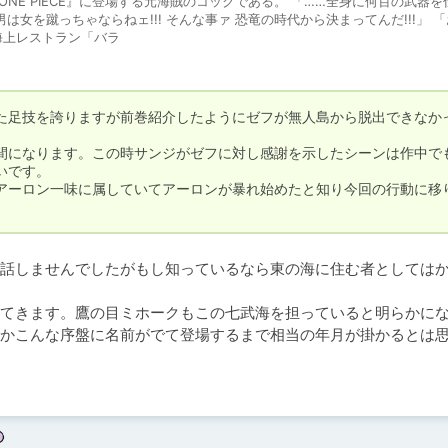
ONE PIECE』に登場する元海賊のコックである。 「……全身に何百の武器を
は女を蹴っちゃならねェ!!! そんな事ァ 恐竜の時代から決まってんだ!!!」 「
海上レストラン「バラ
た足技を誇りますが前巻紹介したようにゼフが無人島から脱出できなか
間になります。この時サンジがゼフに対し感謝を示したシーンは作中で
です。

アーロン一味に属していてアーロンが暴れ始めたと知り今回の行動に移
話しませんでしたがもし知っているなら東の海に住む者としては
てきます。鷹の目ミホークもこの七武海を担っていると明らかに
かこんな序盤に名前がでて登場するまで相当の年月が掛かるとは