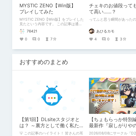
MYSTIC ZENO【Win版】
チェキのお値段って
プレイしてみた
て高い……？
MYSTIC ZENO【Win版】をプレイした
ってふと思う瞬間があった
見たという内容です。 この記事は通常
のクリエイターズ記事です。
76421
あひるカモ
0
0
7
4
0
3
分
分
おすすめのまとめ
【第1回】DLsiteスタジオと
【ちょもらっか特別編
は？ ～裏方として働く私たち
最新作『寂しがりや
の紹介
ダストと触れあって
💡 この記事のハイライト！ 皆さんの耳
2026/08/08にサークル『