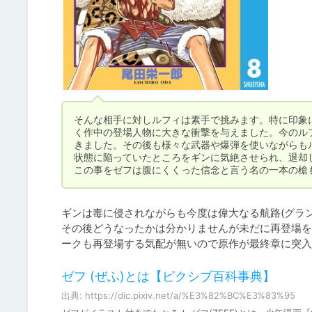
そんな相手に対しルフィは素手で挑みます。特に印象
く作中の登場人物に大きな衝撃を与えました。今のル
きました。その後も様々な武器や爆弾を使いながらも
状態に陥っていたところをギンに気絶させられ、退却し
この事をゼフは腹にくくった信念と言う名の一本の槍
ギンは毒に侵されながらも今度は偉大なる航路(グラ
その後どうなったかは分かりませんが未だに再登場を
ークも再登場する気配が無いので原作が最終章に突入
ゼフ (ぜふ)とは【ピクシブ百科事典】
出典: https://dic.pixiv.net/a/%E3%82%BC%E3%83%95