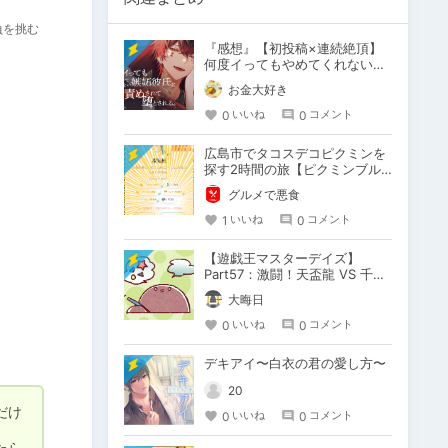
負を挑む
『感想』【初投稿×連続絶頂】
何度イってもやめてくれない嫉
妬彼氏に激責めされて堕とされ
お金大好き
る。
0
0
いいね
コメント
広島市でタコスデコピクミンを
探す2時間の旅【ピクミンブル
ーム / Pikmin Bloom】
グルメで悪食
1
0
いいね
コメント
【遊戯王マスターデイズ】
Part57：激闘！天盃龍 VS 千年
D【架空デュエル】
大晦日
0
0
いいね
コメント
デキアイ〜白衣の君の愛し方〜
20
だけ
0
0
いいね
コメント
たら