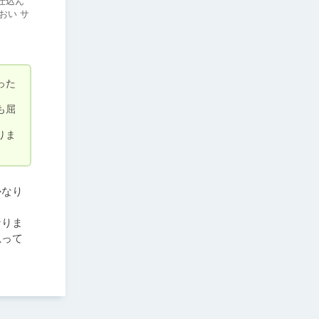
仕込ん
おい サ
った
も屈
りま
かなり
なりま
思って