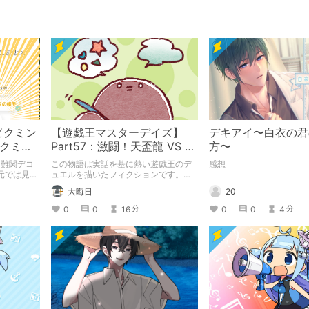
ピクミン
【遊戯王マスターデイズ】
デキアイ〜白衣の君
ピクミン
Part57：激闘！天盃龍 VS 千
方〜
loom】
年D【架空デュエル】
と難関デコ
この物語は実話を基に熱い遊戯王のデ
感想
元では見つ
ュエルを描いたフィクションです。
探す旅をお
（自分用メモ：2025-05-14）
大晦日
20
テーマ「お
0
0
16
0
0
4
分
分