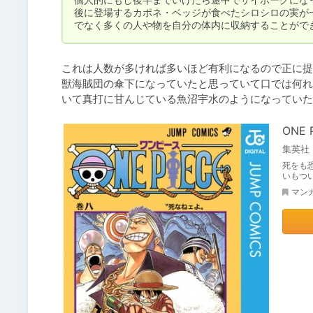
後に登場するカポネ・ベッジが食べたシロシロの実が
でなく多くの人や物を自分の体内に収納することがで
これは人数が多ければ多いほど有利になるので正に提
獣海賊団の傘下になっていたと思っていて口では何れ
ONE 
集英社
死をも
いもつ
マン