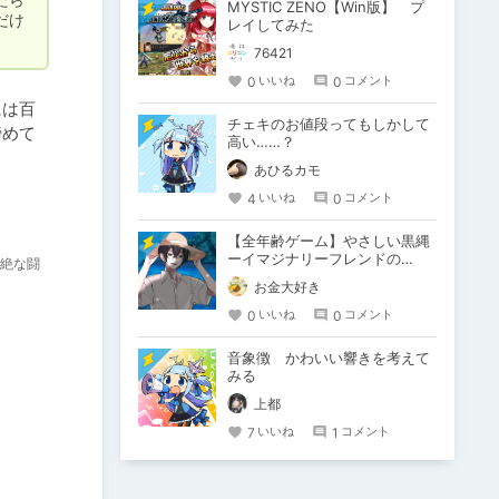
MYSTIC ZENO【Win版】 プ
だけ
レイしてみた
76421
0
0
いいね
コメント
には百
チェキのお値段ってもしかして
諦めて
高い……？
あひるカモ
4
0
いいね
コメント
【全年齢ゲーム】やさしい黒縄
ーイマジナリーフレンドの
絶な闘
「彼」と過ごすおぼんやすみー
お金大好き
0
0
いいね
コメント
音象徴 かわいい響きを考えて
みる
上都
7
1
いいね
コメント