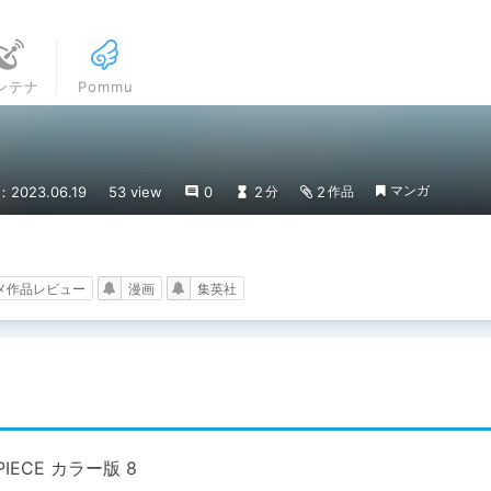
ンテナ
Pommu
マンガ
2023.06.19
53 view
0
2
2
分
作品
メ作品レビュー
漫画
集英社
PIECE カラー版 8