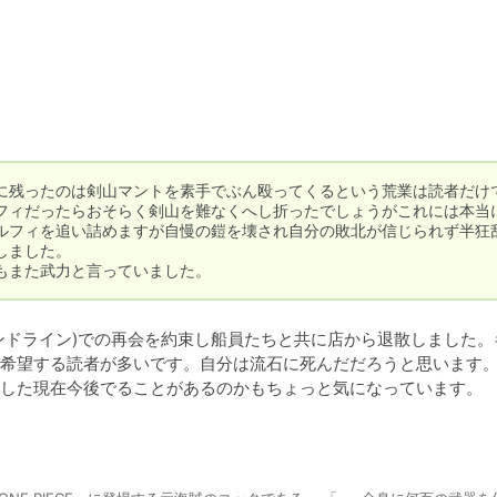
に残ったのは剣山マントを素手でぶん殴ってくるという荒業は読者だけ
フィだったらおそらく剣山を難なくへし折ったでしょうがこれには本当
ルフィを追い詰めますが自慢の鎧を壊され自分の敗北が信じられず半狂
ました。

もまた武力と言っていました。
ンドライン)での再会を約束し船員たちと共に店から退散しました。
希望する読者が多いです。自分は流石に死んだだろうと思います
した現在今後でることがあるのかもちょっと気になっています。