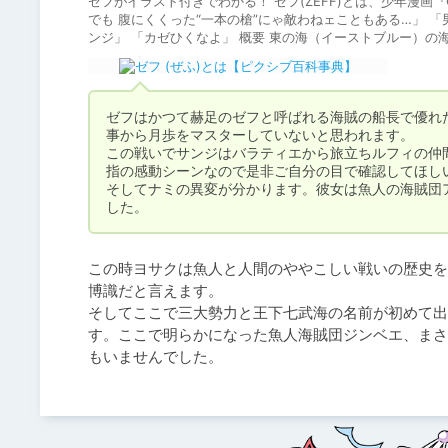
ゼフがイラスト付きでわかる！ ゼフ(ZEFF)とは、少年漫画『
でも 腹にくくった“一本の槍”にゃ敵わねェこともある…」 「男
ンジ」 「カゼひくなよ」 概要 東の海（イーストブルー）の
ゼフはかつて赫足のゼフと呼ばれる海賊の船長で優れ
事から月歩をマスターしていないと思われます。

この戦いでサンジはバラティエから旅立ちルフィの仲
指の感動シーンなので是非ご自分の目で確認してほしい
そしてナミの異変が分かります。彼女は魚人の海賊団
した。
この時ヨサクは魚人と人間のややこしい戦いの歴史を
博識だと言えます。

そしてここで三大勢力と王下七武海の名前が初めて出
す。ここで明らかになった魚人海賊団ジンベエ、まさ
もいませんでした。