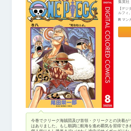
集英社
【デジ
ルフィ
マン
今巻でクリーク海賊団及び首領・クリークとの決着が
はありました。もし順調に航海を進め覇気を習得でき
個人的にもし後半までいけたら途中でサイボーグにな