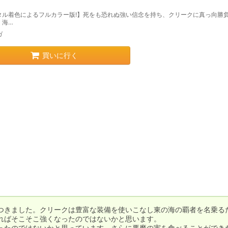
タル着色によるフルカラー版!】死をも恐れぬ強い信念を持ち、クリークに真っ向勝
。海…
ガ
買いに行く
つきました。クリークは豊富な装備を使いこなし東の海の覇者を名乗る
ればそこそこ強くなったのではないかと思います。

ったのではないかと思っています。さらに悪魔の実を食べることができ