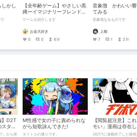
もしかし
【全年齢ゲーム】やさしい黒
音象徴 かわいい響
縄ーイマジナリーフレンドの
てみる
「彼」と過ごすおぼんやすみ
ので
ゲームを紹介します
音象徴なるものです
ー
お金大好き
上都
0
0
6
7
1
2
分
分
】D2T
M性感で女の子に責められな
【閲覧超注意】これ
のスター
がら短歌詠んできた!
モい」漫画は存在し
』制作陣
ンポマンとかいう「
D2T』から発
タイトルの通りです。
26/7/1に連載終了した暗