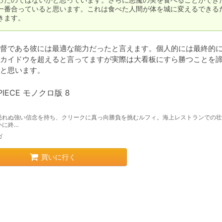
一番合っていると思います。これは食べた人間が体を城に変えるできる
きます。
督である彼には最適な能力だったと言えます。個人的には最終的
カイドウを超えると言ってますが実際は大看板にすら勝つことを
PIECE モノクロ版 8
恐れぬ強い信念を持ち、クリークに真っ向勝負を挑むルフィ。海上レストランでの壮
いに終…
ガ
買いに行く