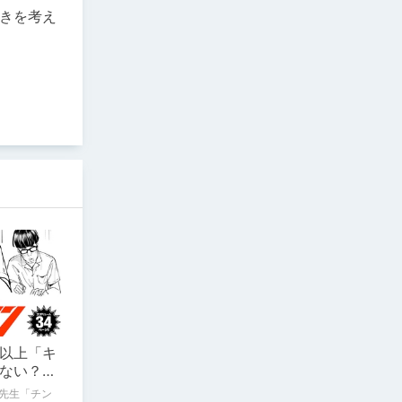
きを考え
以上「キ
ない？チ
魂の殺
稿先生「チン