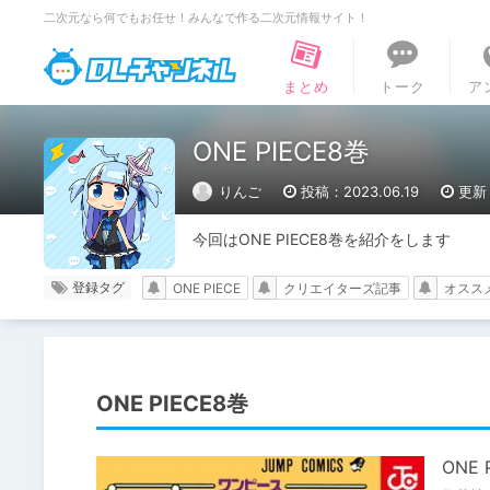
二次元なら何でもお任せ！みんなで作る二次元情報サイト！
DLチャンネル
まとめ
トーク
ア
ONE PIECE8巻
りんご
投稿：2023.06.19
更新：
今回はONE PIECE8巻を紹介をします
登録タグ
ONE PIECE
クリエイターズ記事
オスス
ONE PIECE8巻
ONE 