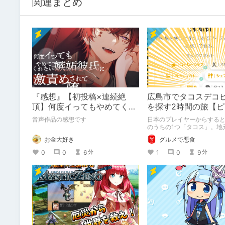
関連まとめ
『感想』【初投稿×連続絶
広島市でタコスデコ
頂】何度イってもやめてくれ
を探す2時間の旅【
ない嫉妬彼氏に激責めされて
ブルーム / Pikmin B
音声作品の感想です
日本のプレイヤーからする
堕とされる。
のうちの1つ「タコス」。地
けられなかった男が広島で
お金大好き
グルメで悪食
送りします。ねくすと5月の
出かけの記録」。
0
0
6
1
0
9
分
分