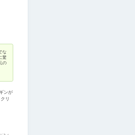
でな
に驚
乱の
ギンが
。クリ