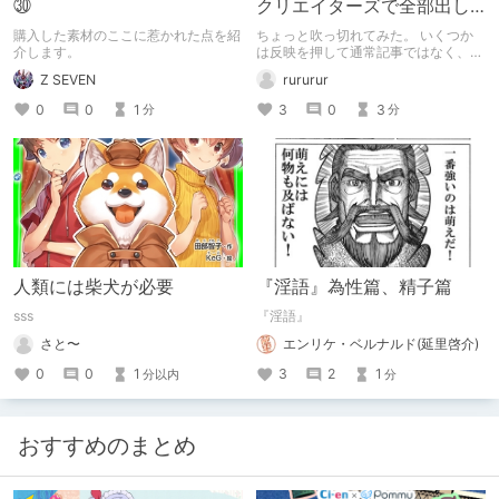
㉚
クリエイターズで全部出し
てみます。
購入した素材のここに惹かれた点を紹
ちょっと吹っ切れてみた。 いくつか
介します。
は反映を押して通常記事ではなく、ク
リエイター記事として出してみようか
Z SEVEN
rururur
なと。
0
0
1
3
0
3
分
分
人類には柴犬が必要
『淫語』為性篇、精子篇
sss
『淫語』
さと〜
エンリケ・ベルナルド(延里啓介)
0
0
1
3
2
1
分以内
分
おすすめのまとめ