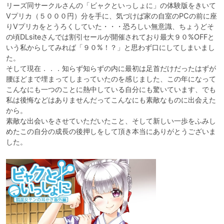
リーズ同サークルさんの「ビャクといっしょに」の体験版をきいて
Vプリカ（５０００円）分を手に、気づけば家の自室のPCの前に座
りVプリカをとうろくしていた・・・恐ろしい無意識、ちょうどそ
の頃DLsiteさんでは割引セールが開催されており最大９０%OFFと
いう私からしてみれば「９０%！？」と思わず口にしてしまいまし
た。

そして現在．．．知らず知らずの内に最初は足首だけだったはずが
腰ほどまで埋まってしまっていたのを感じました、この年になって
こんなにも一つのことに熱中している自分にも驚いています、でも
私は後悔などはありませんだってこんなにも素敵なものに出会えた
から。

素敵な出会いをさせていただいたこと、そして新しい一歩をふみし
めたこの自分の成長の後押しをして頂き本当にありがとうございま
した。