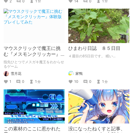
14
0
1
2
0
1
分
分
マウスクリックで魔王に挑
ひまわり日誌 ８５日目
む『メスモンクリッカー』
４週目の85日目です。 眠い...
体験版プレイしてみた
指先ひとつでメスガキ魔王をわからせ
るゲーム
雪月花
家鴨
1
0
1
10
0
1
分
分
この素材のここに惹かれた
没になったねくすと記事、