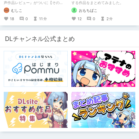
声作品レビュー』がついに【その
する作品をまとめてみました。
50】を迎えました！ 約7年半チクニー
むしこ
おもちばこ
し続け、おシコり報告をしてきただけ
ですけど記念は記念。 皆様への感謝
18
0
11
12
0
2
分
分
を伝えたり、これまでの投稿を振り返
ります。
DLチャンネル公式まとめ