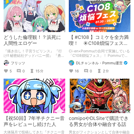
どうした倫理観！？浜死に
【 #C108 】コミケを全力満
人間性エロゲー
喫！ ☀C108煩悩フェス☀
Pommu版のご案内
『掻き出し！子宮ラビリンス』 『行
Ci-en×Pommuの合同で実施している
け!! 秘密結社デッドバニー団』 『勇者
「C108煩悩フェス」！ Pommuでの
ミアとツンツン猫サキュバス ~それで
参加方法について、改めてこちらでも
フリッツ
DLチャンネル・Pommu運営
も勇者はコロせない!~』 『めいどいん
ご案内いたします！
めいど！』 本記事はねくすとテーマ
5
0
15
16
0
2
分
分
「人に薦めづらいけど好きな作
品」”ではない”です。 好きだったら人
に薦めるのは当たり前だよなぁ！？
【祝50回】7年半チクニー音
comipoやDLSiteで購読でき
声をレビューし続けた人
る男女が合体や融合する話
大体隔月で投稿してきた『チクニー音
男女がフィクションとして合体や融合