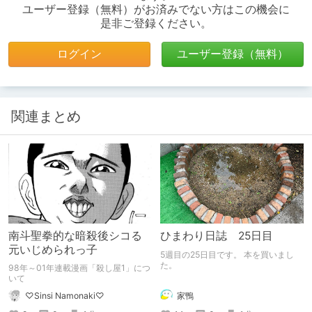
ユーザー登録（無料）がお済みでない方はこの機会に
是非ご登録ください。
ログイン
ユーザー登録（無料）
関連まとめ
南斗聖拳的な暗殺後シコる
ひまわり日誌 25日目
元いじめられっ子
5週目の25日目です。 本を買いまし
た。
98年～01年連載漫画「殺し屋1」につ
いて
家鴨
♡Sinsi Namonaki♡