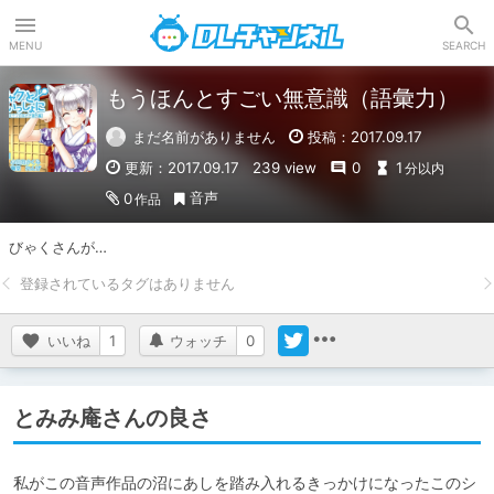
DLチャンネル
MENU
SEARCH
もうほんとすごい無意識（語彙力）
まだ名前がありません
投稿：2017.09.17
更新：2017.09.17
239 view
0
1
分以内
音声
0
作品
びゃくさんが…
いいね
1
ウォッチ
0
とみみ庵さんの良さ
私がこの音声作品の沼にあしを踏み入れるきっかけになったこのシ