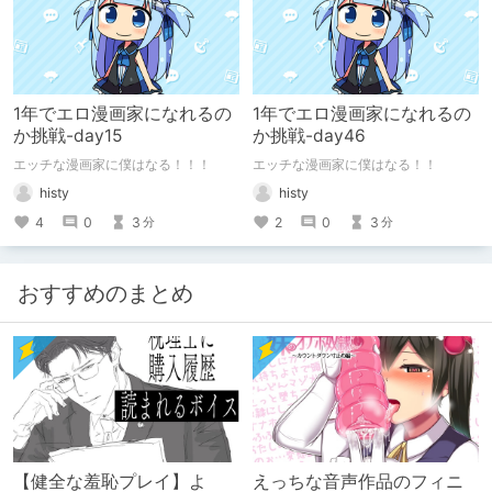
1年でエロ漫画家になれるの
1年でエロ漫画家になれるの
か挑戦-day15
か挑戦-day46
エッチな漫画家に僕はなる！！！
エッチな漫画家に僕はなる！！
histy
histy
4
0
3
2
0
3
分
分
おすすめのまとめ
【健全な羞恥プレイ】よ
えっちな音声作品のフィニ