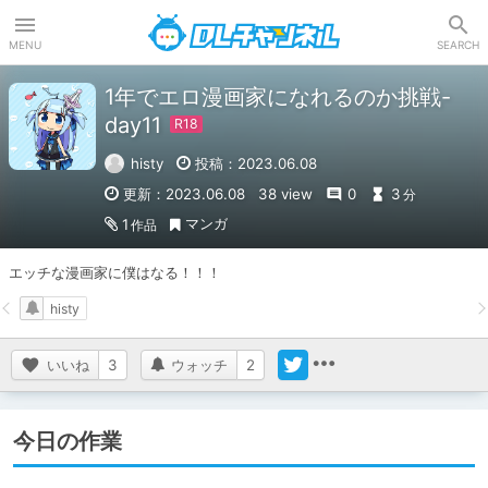
DLチャンネル
MENU
SEARCH
1年でエロ漫画家になれるのか挑戦-
day11
histy
投稿：2023.06.08
更新：2023.06.08
38 view
0
3
分
マンガ
1
作品
エッチな漫画家に僕はなる！！！
histy
いいね
3
ウォッチ
2
今日の作業