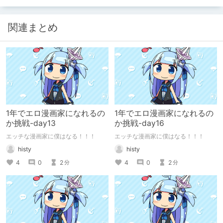
関連まとめ
1年でエロ漫画家になれるの
1年でエロ漫画家になれるの
か挑戦-day13
か挑戦-day16
エッチな漫画家に僕はなる！！！
エッチな漫画家に僕はなる！！！
histy
histy
4
0
2
4
0
2
分
分