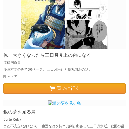
俺、大きくなったら三日月兄上の鞘になる
原稿回遊魚
漫画本文のみで36ページ。 三日月宗近と鶴丸国永の話。
マンガ
買いに行く
銀の夢を見る鳥
Suite Ruby
まだ不安定な身ながら、強固な魂を持つ刀剣と出会った三日月宗近。戦国の乱