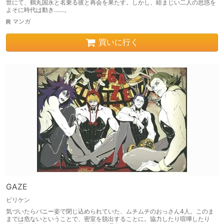
世にて、鶴丸国永と名乗る彼と再会を果たす。しかし、睦まじい二人の思惑を
よそに時代は動き……。
マンガ
買いに行く
GAZE
ビリケン
気づいたらバニー姿で閉じ込められていた、ムチムチのおっさん4人。このま
までは危ないということで、密室を脱出することに。協力したり喧嘩したり