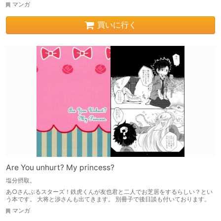
マンガ
買いに行く
Are You unhurt? My princess?
塩分摂取。
あ○さんぶるスターズ！鉄虎くんが友也君と二人でお芝居をするらしい？とい
う本です。 大将と渉さんも出てきます。 別冊子で後日談も付いております。
マンガ