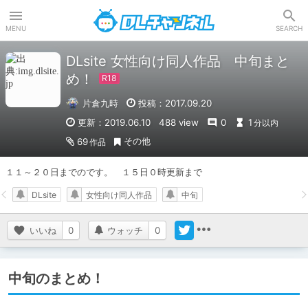
DLチャンネル
MENU
SEARCH
DLsite 女性向け同人作品 中旬まと
め！
片倉九時
投稿：2017.09.20
更新：2019.06.10
488 view
0
1
分以内
その他
69
作品
１１～２０日までのです。　１５日０時更新まで
DLsite
女性向け同人作品
中旬
いいね
0
ウォッチ
0
中旬のまとめ！