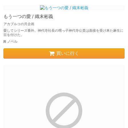
もう一つの愛 / 織末彬義
アカプルコの月企画
愛してシリーズ番外。神代寺社長の甥っ子神代寺公貴は面接を受け来た麻生に
目を付けた。
ノベル
買いに行く