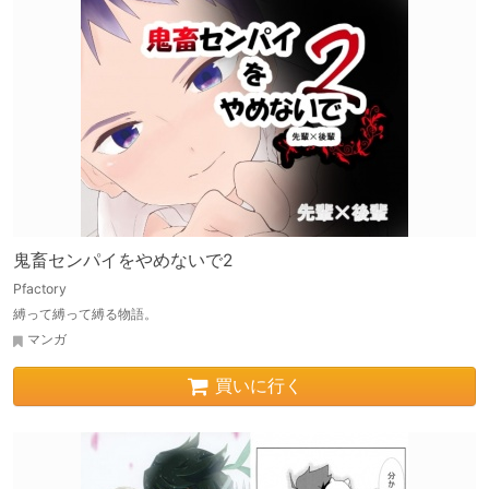
鬼畜センパイをやめないで2
Pfactory
縛って縛って縛る物語。
マンガ
買いに行く