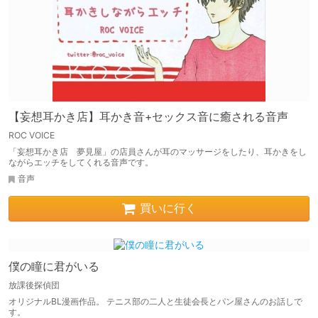
【妄想耳かき店】耳かき音+セックス音に癒される音声
ROC VOICE
「妄想耳かき店 夢見屋」の店員さんが耳のマッサージをしたり、耳かきをし
ながらエッチをしてくれる音声です。
音声
買いに行く
僕の瞳に君がいる
放課後探偵団
オリジナルBL漫画作品。 テニス部の二人と生徒会長とパン屋さんのお話しで
す。