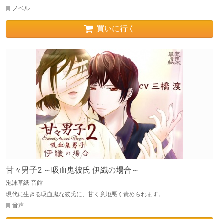
ノベル
買いに行く
甘々男子2 ～吸血鬼彼氏 伊織の場合～
泡沫草紙 音館
現代に生きる吸血鬼な彼氏に、甘く意地悪く責められます。
音声