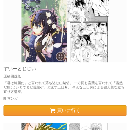
すいーとじじい
原稿回遊魚
「君は綺麗だ」と言われて落ち込む山姥切。 一方同じ言葉を言われて「当然
だ!!じじいとてまだ現役ぞ」と返す三日月。 そんな三日月による破天荒な立ち
直り方講座。
マンガ
買いに行く