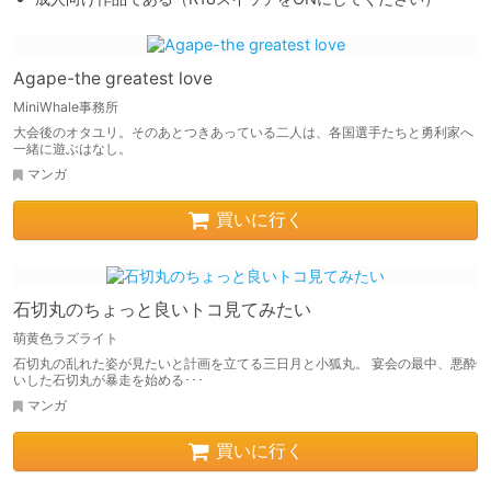
Agape-the greatest love
MiniWhale事務所
大会後のオタユリ。そのあとつきあっている二人は、各国選手たちと勇利家へ
一緒に遊ぶはなし。
マンガ
買いに行く
石切丸のちょっと良いトコ見てみたい
萌黄色ラズライト
石切丸の乱れた姿が見たいと計画を立てる三日月と小狐丸。 宴会の最中、悪酔
いした石切丸が暴走を始める･･･
マンガ
買いに行く