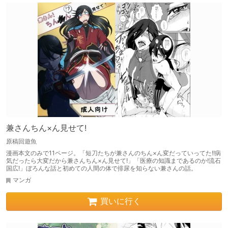
兼さんちん×ん見せて!
原稿回遊魚
漫画本文のみで11ページ。「短刀たちが兼さんのちん×ん変だっていってた!!病
気だったら大変だから兼さんちん×ん見せて!」「医療の知識まであるのか!流石
国広!」ぼろんな話と初めての人間の体で排尿を知らない兼さんの話。
マンガ
買いに行く