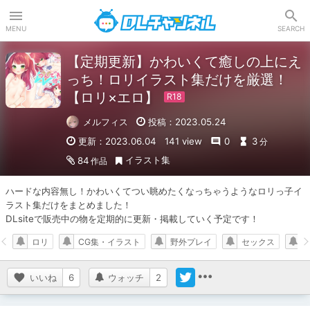
DLチャンネル
MENU
SEARCH
【定期更新】かわいくて癒しの上にえ
っち！ロリイラスト集だけを厳選！
【ロリ×エロ】
メルフィス
投稿：2023.05.24
更新：2023.06.04
141 view
0
3
分
イラスト集
84
作品
ハードな内容無し！かわいくてつい眺めたくなっちゃうようなロリっ子イ
ラスト集だけをまとめました！

DLsiteで販売中の物を定期的に更新・掲載していく予定です！
ロリ
CG集・イラスト
野外プレイ
セックス
いいね
6
ウォッチ
2