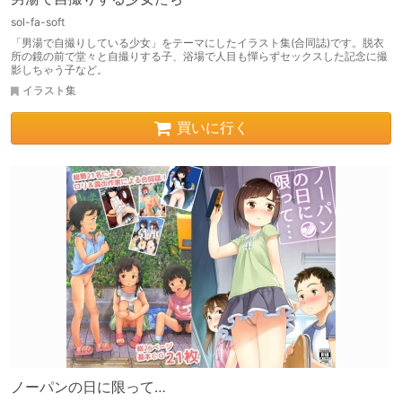
sol-fa-soft
「男湯で自撮りしている少女」をテーマにしたイラスト集(合同誌)です。脱衣
所の鏡の前で堂々と自撮りする子、浴場で人目も憚らずセックスした記念に撮
影しちゃう子など。
イラスト集
買いに行く
ノーパンの日に限って…