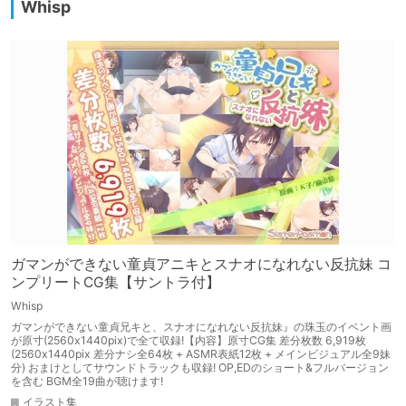
Whisp
ガマンができない童貞アニキとスナオになれない反抗妹 コ
ンプリートCG集【サントラ付】
Whisp
ガマンができない童貞兄キと、スナオになれない反抗妹』の珠玉のイベント画
が原寸(2560x1440pix)で全て収録!【内容】原寸CG集 差分枚数 6,919枚
(2560x1440pix 差分ナシ全64枚 + ASMR表紙12枚 + メインビジュアル全9妹
分) おまけとしてサウンドトラックも収録! OP,EDのショート&フルバージョン
を含む BGM全19曲が聴けます!
イラスト集