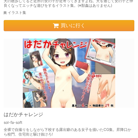
犬の散歩してると近所の女の子が近寄ってきますよね。犬を通じて女の子と仲
良くなってエッチな遊びをするイラスト集。(※獣姦はありません)
イラスト集
買いに行く
はだかチャレンジ
sol-fa-soft
全裸で自撮りをしながら下校する露出癖のある女子を描いたCG集。昇降口か
ら校門、住宅街と駆け抜けろ!