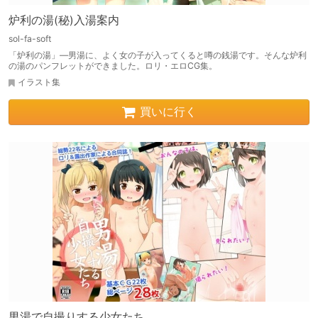
炉利の湯(秘)入湯案内
sol-fa-soft
「炉利の湯」—男湯に、よく女の子が入ってくると噂の銭湯です。そんな炉利
の湯のパンフレットができました。ロリ・エロCG集。
イラスト集
買いに行く
男湯で自撮りする少女たち