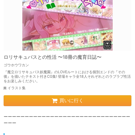
ロリサキュバスとの性活 〜18冊の魔育日誌〜
ゴウホウワカン
『魔立ロリサキュバス妖魔園』のLOVEルートにおける個別エンドの『その
後』を描いたテキスト付きCG集! 登場キャラ全18人それぞれとのラブラブ性活
をお楽しみください。
イラスト集
買いに行く
ーーーーーーーーーーーーーーーーーーーーーーーーーーーーーー
ーーー